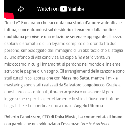
“Io e Te” è un brano che racconta una storia d’amore autentica e
intima, concentrandosi sul desiderio di evadere dalla routine
quotidiana per vivere una relazione serena e appagante.
Il pezzo
esplora le sfumature di un legame semplice e profondo tra due
persone, simboleggiato dall’immagine di un abbraccio che si staglia
su uno sfondo di vita condivisa. La coppia
“io e te”
diventa un
microcosmo in cui gli innamorati si perdono nel mondo e, insieme,
scrivono le pagine di un sogno. Gli arrangiamenti della canzone sono
stati curati in collaborazione con
Massimo Satta
, mentre il mix e il
mastering sono stati realizzati da
Salvatore Longobucco
. Grazie a
questi preziosi contributi, il brano acquisisce una sonorità pop
leggera che rispecchia perfettamente lo stile di Giuseppe Cofone.
Le grafiche e la copertina sono a cura di
Angelo Riforma
.
Roberto Cannizzaro, CEO di Roka Music, ha commentato il brano
con parole che ne evidenziano l’essenza:
“Io e te è un brano