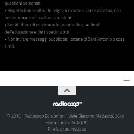
questioni personali.
• Rispetta le idee altrui, le religioni e razze diverse dalla tua, non
bestemmiare né insultare altri utenti.
• Sentiti libero di esprimere le proprie idee, nei limiti
dell'educazione e del rispetto altrui.
• Non inviare messaggi pubblicitari, catene di Sant'Antonio o cose
simili.
© 2015 - Radiocoop Edizioni srl - Viale Giacomo Matteotti, 36/b -
Fiorenzuola d'Arda (PC)
P.IVA: 01307190338