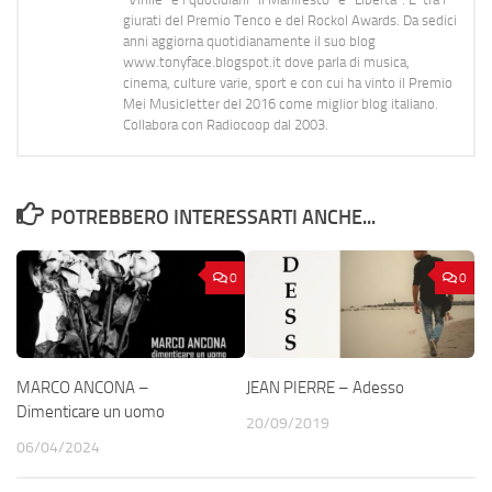
giurati del Premio Tenco e del Rockol Awards. Da sedici
anni aggiorna quotidianamente il suo blog
www.tonyface.blogspot.it dove parla di musica,
cinema, culture varie, sport e con cui ha vinto il Premio
Mei Musicletter del 2016 come miglior blog italiano.
Collabora con Radiocoop dal 2003.
POTREBBERO INTERESSARTI ANCHE...
0
0
MARCO ANCONA –
JEAN PIERRE – Adesso
Dimenticare un uomo
20/09/2019
06/04/2024