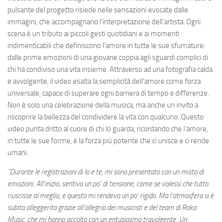
pulsante del progetto risiede nelle sensazioni evocate dalle
immagini, che accompagnano l’interpretazione dell’artista. Ogni
scena è un tributo ai piccoli gesti quotidiani e ai momenti
indimenticabili che definiscono l’amore in tutte le sue sfumature:
dalle prime emozioni di una giovane coppia agli sguardi complici di
chi ha condiviso una vita insieme. Attraverso ad una fotografia calda
e avvolgente, il video esalta la semplicità dell’amore come forza
universale, capace di superare ogni barriera di tempo e differenze.
Non è solo una celebrazione della musica, ma anche un invito a
riscoprire la bellezza del condividere la vita con qualcuno. Questo
video punta dritto al cuore di chi lo guarda, ricordando che l’amore,
in tutte le sue forme, è la forza più potente che ci unisce e ci rende
umani.
“Durante le registrazioni di Io e te, mi sono presentato con un misto di
emozioni. All’inizio, sentivo un po’ di tensione, come se volessi che tutto
riuscisse al meglio, e questo mi rendeva un po’ rigido. Ma l’atmosfera si è
subito alleggerita grazie all’allegria dei musicisti e del team di Roka
Music, che mi hanno accolto con un entusiasmo travolgente. Un