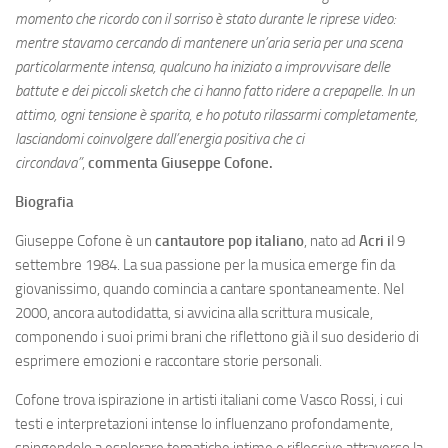
momento che ricordo con il sorriso è stato durante le riprese video:
mentre stavamo cercando di mantenere un’aria seria per una scena
particolarmente intensa, qualcuno ha iniziato a improvvisare delle
battute e dei piccoli sketch che ci hanno fatto ridere a crepapelle. In un
attimo, ogni tensione è sparita, e ho potuto rilassarmi completamente,
lasciandomi coinvolgere dall’energia positiva che ci
circondava”
,
commenta Giuseppe Cofone.
Biografia
Giuseppe Cofone è un
cantautore pop italiano
, nato ad
Acri i
l 9
settembre 1984. La sua passione per la musica emerge fin da
giovanissimo, quando comincia a cantare spontaneamente. Nel
2000, ancora autodidatta, si avvicina alla scrittura musicale,
componendo i suoi primi brani che riflettono già il suo desiderio di
esprimere emozioni e raccontare storie personali.
Cofone trova ispirazione in artisti italiani come Vasco Rossi, i cui
testi e interpretazioni intense lo influenzano profondamente,
spingendolo a esplorare tematiche intime e riflessive attraverso la