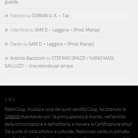
guarda
Fabrizio
su
DORIAN O. A. – Tao
Valentina
su
SAM D – Leggera – (Prod. Manqc)
Danilo
su
SAM D – Leggera – (Prod. Manqc)
Antonio Bacciocchi
su
STEFANO SPAZZI / IVANO MAGI
GALLUZZI – Una rotonda per amare
ETICA
RadioCoop, musica e voce dei punti vendita Coop, ha ottenuto la
SA8000
diventando così "la prima azienda al mondo, nell'ambito
della comunicazione e dell'editoria, a ricevere la Certificazione etica".
Dal punto di vista artistico e culturale, Radiocoop vanta un primato: