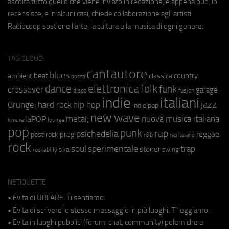
ascolta tutto quello che viene inviato in redazione, e appena può, lo
recensisce, e in alcuni casi, chiede collaborazione agli artisti.
Radiocoop sostiene l'arte, la cultura e la musica di ogni genere.
TAG CLOUD
cantautore
blues
beat
country
ambient
classica
bossa
elettronica
dance
folk
funk
crossover
garage
fusion
disco
indie
italiani
jazz
hip hop
Grunge;
hard rock
indie pop
new wave
metal;
nuova musica italiana
laPOP
lounge
kimura
pop
punk
rap
psichedelia
reggae
prog
post rock
r&b
rap italiano
rock
soul
sperimentale
trap
stoner
ska
swing
rockabilly
NETIQUETTE
• Evita di URLARE. Ti sentiamo.
• Evita di scrivere lo stesso messaggio in più luoghi. Ti leggiamo.
• Evita in luoghi pubblici (forum, chat, community) polemiche e