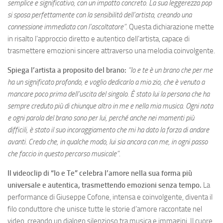
semplice e significativo, con un impatto concreto. La sua leggerezza pop
si sposa perfettamente con la sensibilità dell’artista, creando una
connessione immediata con l’ascoltatore”.
Questa dichiarazione mette
in risalto l’approccio diretto e autentico dell’artista, capace di
trasmettere emozioni sincere attraverso una melodia coinvolgente.
Spiega l’artista a proposito del brano:
“Io e te è un brano che per me
ha un significato profondo, e voglio dedicarlo a mio zio, che è venuto a
mancare poco prima dell’uscita del singolo. È stato lui la persona che ha
sempre creduto più di chiunque altro in me e nella mia musica. Ogni nota
e ogni parola del brano sono per lui, perché anche nei momenti più
difficili, è stato il suo incoraggiamento che mi ha dato la forza di andare
avanti. Credo che, in qualche modo, lui sia ancora con me, in ogni passo
che faccio in questo percorso musicale”.
Il videoclip di “Io e Te” celebra l’amore nella sua forma più
universale e autentica, trasmettendo emozioni senza tempo.
La
performance di Giuseppe Cofone, intensa e coinvolgente, diventa il
filo conduttore che unisce tutte le storie d’amore raccontate nel
video, creando un dialogo silenzioso tra musica e immagini. Il cuore