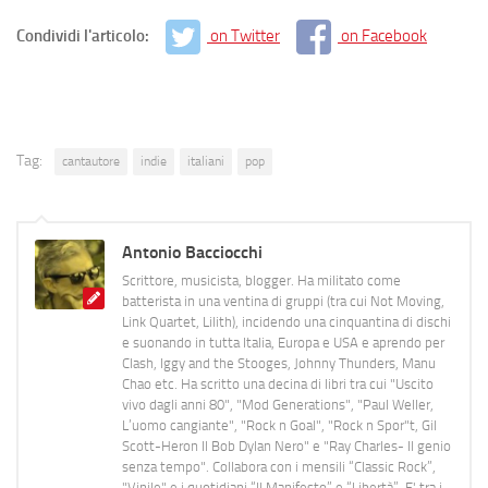
Condividi l'articolo:
on Twitter
on Facebook
Tag:
cantautore
indie
italiani
pop
Antonio Bacciocchi
Scrittore, musicista, blogger. Ha militato come
batterista in una ventina di gruppi (tra cui Not Moving,
Link Quartet, Lilith), incidendo una cinquantina di dischi
e suonando in tutta Italia, Europa e USA e aprendo per
Clash, Iggy and the Stooges, Johnny Thunders, Manu
Chao etc. Ha scritto una decina di libri tra cui "Uscito
vivo dagli anni 80", "Mod Generations", "Paul Weller,
L’uomo cangiante", "Rock n Goal", "Rock n Spor"t, Gil
Scott-Heron Il Bob Dylan Nero" e "Ray Charles- Il genio
senza tempo". Collabora con i mensili “Classic Rock”,
"Vinile" e i quotidiani “Il Manifesto” e “Libertà”. E' tra i