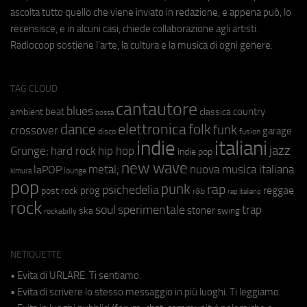
ascolta tutto quello che viene inviato in redazione, e appena può, lo
recensisce, e in alcuni casi, chiede collaborazione agli artisti.
Radiocoop sostiene l'arte, la cultura e la musica di ogni genere.
TAG CLOUD
cantautore
blues
beat
country
ambient
classica
bossa
elettronica
dance
folk
funk
crossover
garage
fusion
disco
indie
italiani
jazz
hip hop
Grunge;
hard rock
indie pop
new wave
metal;
nuova musica italiana
laPOP
lounge
kimura
pop
punk
rap
psichedelia
reggae
prog
post rock
r&b
rap italiano
rock
soul
sperimentale
trap
stoner
ska
swing
rockabilly
NETIQUETTE
• Evita di URLARE. Ti sentiamo.
• Evita di scrivere lo stesso messaggio in più luoghi. Ti leggiamo.