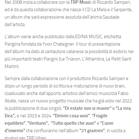
Nel 2008 inizia a collaborare con la
TRP Music
di Riccardo Samperi,
ed è da questa collaborazione che nasce il CD La Mela e il Serpente,
un album che sarà espressione assoluta dell’anima Saudade
dell’artista.
L’album viene anche pubblicato dalla EDINA MUSIC, etichetta
Parigina fondata da Yvon Chateigner. Il tour di presentazione
dell’album ha dato al cantautore catanese la possibilità di esibirsi nei
più importanti teatri Parigini (Le Trianon, L’Alhambra, Le Petit Saint
Martin).
Sempre dalla collaborazione con il produttore Riccardo Samperi e
dopo un lungo periodo di scrittura e maturazione di nuovi brani,
coadiuvato anche dall’apporto artistico dell’amico musicista Fabio
Abate, nasce un nuovo progetto musicale che ha già visto nel 2022
la pubblicazione di due singoli,
“Di estate non si muore”
e
“La mia
Dea”,
e nel 2023 e 2024
“Dimmi cosa vuoi”
,
“Fragile
equilibrio”
,
“Ventuno”,
“Tutto quello che vuoi”
e
“Cuore
d’inverno”
che confluiranno nell’album
“21 grammi”
, in uscita a
giugno per TRP Vibes.