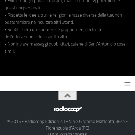
• Evita in luoghi pubblici (forum, chat, community) polemiche e
questioni personali.
• Rispetta le idee altrui, le religioni e razze diverse dalla tua, non
bestemmiare né insultare altri utenti.
• Sentiti libero di esprimere le proprie idee, nei limiti
dell'educazione e del rispetto altrui.
• Non inviare messaggi pubblicitari, catene di Sant'Antonio o cose
simili.
© 2015 - Radiocoop Edizioni srl - Viale Giacomo Matteotti, 36/b -
Fiorenzuola d'Arda (PC)
P.IVA: 01307190338