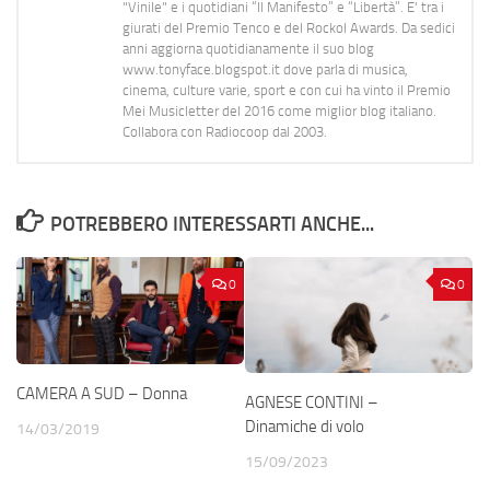
"Vinile" e i quotidiani “Il Manifesto” e “Libertà”. E' tra i
giurati del Premio Tenco e del Rockol Awards. Da sedici
anni aggiorna quotidianamente il suo blog
www.tonyface.blogspot.it dove parla di musica,
cinema, culture varie, sport e con cui ha vinto il Premio
Mei Musicletter del 2016 come miglior blog italiano.
Collabora con Radiocoop dal 2003.
POTREBBERO INTERESSARTI ANCHE...
0
0
CAMERA A SUD – Donna
AGNESE CONTINI –
Dinamiche di volo
14/03/2019
15/09/2023