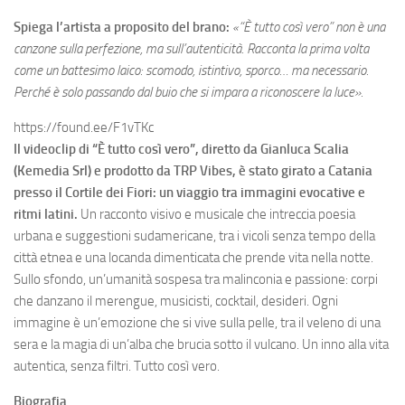
Spiega l’artista a proposito del brano:
«“È tutto così vero” non è una
canzone sulla perfezione, ma sull’autenticità. Racconta la prima volta
come un battesimo laico: scomodo, istintivo, sporco… ma necessario.
Perché è solo passando dal buio che si impara a riconoscere la luce».
https://found.ee/F1vTKc
Il videoclip di “È tutto così vero”, diretto da Gianluca Scalia
(Kemedia Srl) e prodotto da TRP Vibes, è stato girato a Catania
presso il Cortile dei Fiori: un viaggio tra immagini evocative e
ritmi latini.
Un racconto visivo e musicale che intreccia poesia
urbana e suggestioni sudamericane, tra i vicoli senza tempo della
città etnea e una locanda dimenticata che prende vita nella notte.
Sullo sfondo, un’umanità sospesa tra malinconia e passione: corpi
che danzano il merengue, musicisti, cocktail, desideri. Ogni
immagine è un’emozione che si vive sulla pelle, tra il veleno di una
sera e la magia di un’alba che brucia sotto il vulcano. Un inno alla vita
autentica, senza filtri. Tutto così vero.
Biografia