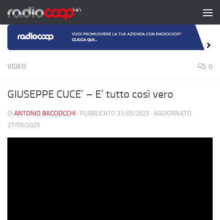
Salta al contenuto
VIDEO
0
GIUSEPPE CUCE’ – E’ tutto così vero
DI
ANTONIO BACCIOCCHI
· PUBBLICATO
31/05/2025
· AGGIORNATO
27/05/2025