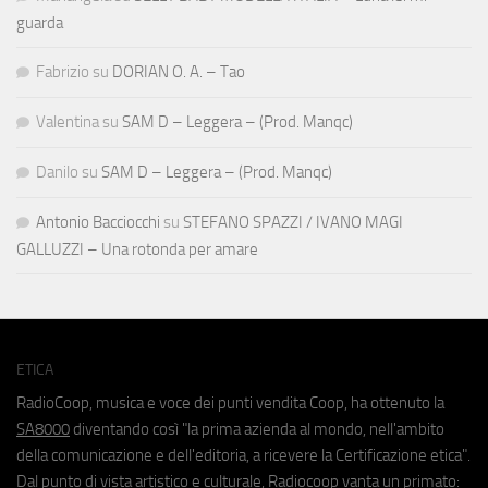
guarda
Fabrizio
su
DORIAN O. A. – Tao
Valentina
su
SAM D – Leggera – (Prod. Manqc)
Danilo
su
SAM D – Leggera – (Prod. Manqc)
Antonio Bacciocchi
su
STEFANO SPAZZI / IVANO MAGI
GALLUZZI – Una rotonda per amare
ETICA
RadioCoop, musica e voce dei punti vendita Coop, ha ottenuto la
SA8000
diventando così "la prima azienda al mondo, nell'ambito
della comunicazione e dell'editoria, a ricevere la Certificazione etica".
Dal punto di vista artistico e culturale, Radiocoop vanta un primato: