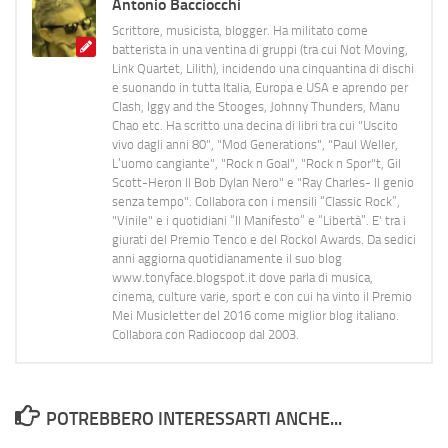
Antonio Bacciocchi
Scrittore, musicista, blogger. Ha militato come
batterista in una ventina di gruppi (tra cui Not Moving,
Link Quartet, Lilith), incidendo una cinquantina di dischi
e suonando in tutta Italia, Europa e USA e aprendo per
Clash, Iggy and the Stooges, Johnny Thunders, Manu
Chao etc. Ha scritto una decina di libri tra cui "Uscito
vivo dagli anni 80", "Mod Generations", "Paul Weller,
L’uomo cangiante", "Rock n Goal", "Rock n Spor"t, Gil
Scott-Heron Il Bob Dylan Nero" e "Ray Charles- Il genio
senza tempo". Collabora con i mensili “Classic Rock”,
"Vinile" e i quotidiani “Il Manifesto” e “Libertà”. E' tra i
giurati del Premio Tenco e del Rockol Awards. Da sedici
anni aggiorna quotidianamente il suo blog
www.tonyface.blogspot.it dove parla di musica,
cinema, culture varie, sport e con cui ha vinto il Premio
Mei Musicletter del 2016 come miglior blog italiano.
Collabora con Radiocoop dal 2003.
POTREBBERO INTERESSARTI ANCHE...