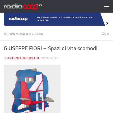
Salta al contenuto
NUOVA MUSICA ITALIANA
0
GIUSEPPE FIORI – Spazi di vita scomodi
DI
ANTONIO BACCIOCCHI
·
24/03/2017