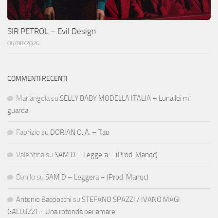
SIR PETROL – Evil Design
06/08/2026
COMMENTI RECENTI
Mariangela
su
SELLY BABY MODELLA ITALIA – Luna lei mi
guarda
Fabrizio
su
DORIAN O. A. – Tao
Valentina
su
SAM D – Leggera – (Prod. Manqc)
Danilo
su
SAM D – Leggera – (Prod. Manqc)
Antonio Bacciocchi
su
STEFANO SPAZZI / IVANO MAGI
GALLUZZI – Una rotonda per amare