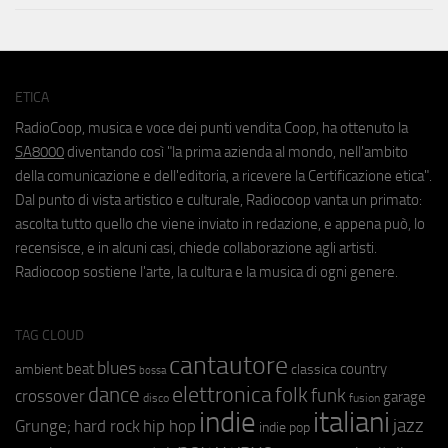
ETICA
RadioCoop, musica e voce dei punti vendita Coop, ha ottenuto la
SA8000
diventando così "la prima azienda al mondo, nell'ambito
della comunicazione e dell'editoria, a ricevere la Certificazione etica".
Dal punto di vista artistico e culturale, Radiocoop vanta un primato:
ascolta tutto quello che viene inviato in redazione, e appena può, lo
recensisce, e in alcuni casi, chiede collaborazione agli artisti.
Radiocoop sostiene l'arte, la cultura e la musica di ogni genere.
TAG CLOUD
cantautore
blues
beat
country
ambient
classica
bossa
elettronica
dance
folk
funk
crossover
garage
fusion
disco
indie
italiani
jazz
hip hop
Grunge;
hard rock
indie pop