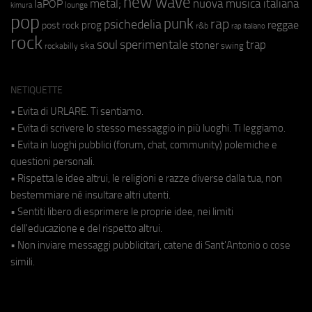
new wave
metal;
nuova musica italiana
laPOP
lounge
kimura
pop
punk
rap
psichedelia
reggae
prog
post rock
r&b
rap italiano
rock
soul
sperimentale
trap
stoner
ska
swing
rockabilly
NETIQUETTE
• Evita di URLARE. Ti sentiamo.
• Evita di scrivere lo stesso messaggio in più luoghi. Ti leggiamo.
• Evita in luoghi pubblici (forum, chat, community) polemiche e
questioni personali.
• Rispetta le idee altrui, le religioni e razze diverse dalla tua, non
bestemmiare né insultare altri utenti.
• Sentiti libero di esprimere le proprie idee, nei limiti
dell'educazione e del rispetto altrui.
• Non inviare messaggi pubblicitari, catene di Sant'Antonio o cose
simili.