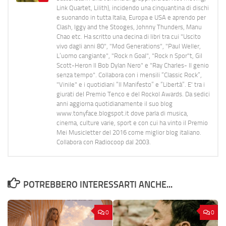
Link Quartet, Lilith), incidendo una cinquantina di dischi
e suonando in tutta Italia, Europa e USA e aprendo per
Clash, Iggy and the Stooges, Johnny Thunders, Manu
Chao etc. Ha scritto una decina di libri tra cui "Uscito
vivo dagli anni 80", "Mod Generations", "Paul Weller,
L’uomo cangiante", "Rock n Goal", "Rock n Spor"t, Gil
Scott-Heron Il Bob Dylan Nero" e "Ray Charles- Il genio
senza tempo". Collabora con i mensili “Classic Rock”,
"Vinile" e i quotidiani “Il Manifesto” e “Libertà”. E' tra i
giurati del Premio Tenco e del Rockol Awards. Da sedici
anni aggiorna quotidianamente il suo blog
www.tonyface.blogspot.it dove parla di musica,
cinema, culture varie, sport e con cui ha vinto il Premio
Mei Musicletter del 2016 come miglior blog italiano.
Collabora con Radiocoop dal 2003.
POTREBBERO INTERESSARTI ANCHE...
0
0