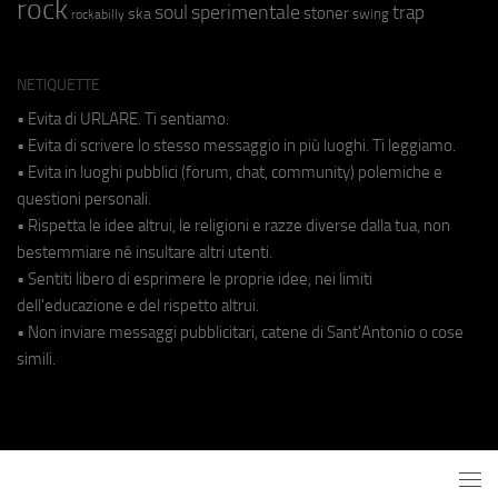
rock
soul
sperimentale
trap
stoner
ska
swing
rockabilly
NETIQUETTE
• Evita di URLARE. Ti sentiamo.
• Evita di scrivere lo stesso messaggio in più luoghi. Ti leggiamo.
• Evita in luoghi pubblici (forum, chat, community) polemiche e
questioni personali.
• Rispetta le idee altrui, le religioni e razze diverse dalla tua, non
bestemmiare né insultare altri utenti.
• Sentiti libero di esprimere le proprie idee, nei limiti
dell'educazione e del rispetto altrui.
• Non inviare messaggi pubblicitari, catene di Sant'Antonio o cose
simili.