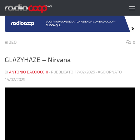
Salta al contenuto
VIDEO
0
GLAZYHAZE – Nirvana
DI
ANTONIO BACCIOCCHI
· PUBBLICATO
17/02/2025
· AGGIORNATO
14/02/2025