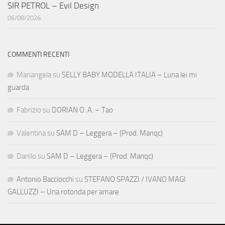
SIR PETROL – Evil Design
06/08/2026
COMMENTI RECENTI
Mariangela
su
SELLY BABY MODELLA ITALIA – Luna lei mi
guarda
Fabrizio
su
DORIAN O. A. – Tao
Valentina
su
SAM D – Leggera – (Prod. Manqc)
Danilo
su
SAM D – Leggera – (Prod. Manqc)
Antonio Bacciocchi
su
STEFANO SPAZZI / IVANO MAGI
GALLUZZI – Una rotonda per amare