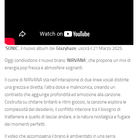
‘
SONIC
‘, il nuovo album dei
Glazyhaze
, uscirà il 21 Marzo 2025.
Oggi condividono il nuovo brano ‘
NIRVANA
‘, che propone un mix di
energia pop fresca e atmosfere sognanti.
Il cuore di NIRVANA sta nell’interazione di due linee vocali distinte:
una grezza e diretta, l’altra dolce e malinconica, creando un
contrasto che aggiunge profondità ed emozione alla canzone.
Costruita su chitarre brillanti e ritmi giocosi, la canzone esplora le
complessità del desiderio, il conflitto interiore tra il bisogno di
trattenere e quello di lasciar andare, e la natura nostalgica e fugace
dei momenti perfetti.
Il video che accompagna il brano è ambientato in una serra