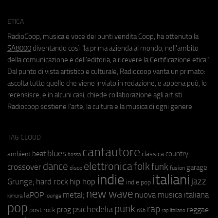
ETICA
RadioCoop, musica e voce dei punti vendita Coop, ha ottenuto la
SA8000
diventando così "la prima azienda al mondo, nell'ambito
della comunicazione e dell'editoria, a ricevere la Certificazione etica".
Dal punto di vista artistico e culturale, Radiocoop vanta un primato:
ascolta tutto quello che viene inviato in redazione, e appena può, lo
recensisce, e in alcuni casi, chiede collaborazione agli artisti.
Radiocoop sostiene l'arte, la cultura e la musica di ogni genere.
TAG CLOUD
cantautore
blues
beat
country
ambient
classica
bossa
elettronica
dance
folk
funk
crossover
garage
fusion
disco
indie
italiani
jazz
hip hop
Grunge;
hard rock
indie pop
new wave
metal;
nuova musica italiana
laPOP
lounge
kimura
pop
punk
rap
psichedelia
reggae
prog
post rock
r&b
rap italiano