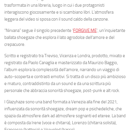
trasformata in una libreria, luogo in cui i due protagonisti
interagiscono giocosamente e si scambiano libri. L’atmosfera
leggera del video si sposa con il sound caldo della canzone.
“Nirvana” segue il singolo precedente ‘
FORGIVE ME
‘, un’inquietante
ballata shoegaze che esplora il lato agrodolce dell’amore e del
crepacuore.
Scritto e registrato tra Treviso, Vicenza e Londra, prodotto, mixato e
registrato da Paolo Canaglia e masterizzato da Maurizio Baggio,
l’album esplora la complessità dell’amore, narrando un viaggio di
auto-scoperta e contrasti emotivi. Si tratta di un disco più ambizioso
e maturo, contraddistinto da un sound e da una scrittura più
personale che abbraccia sonorità shoegaze, post-punk e alt rock.
I Glazyhaze sono una band formata a Venezia alla fine del 2021,
influenzata da sonorità shoegaze, dream pop e psichedeliche, che
spazia da atmosfere dark ad atmosfere sognanti ed eteree. La band
è composta da Irene (voce e chitarra), Lorenzo (chitarra solista),
Francesco (batteria) e Vsevolod (basso).