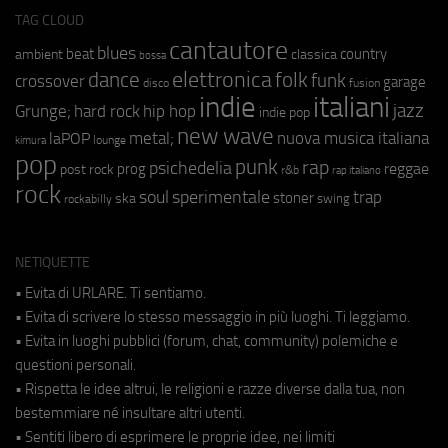
TAG CLOUD
cantautore
blues
beat
country
ambient
classica
bossa
elettronica
dance
folk
funk
crossover
garage
fusion
disco
indie
italiani
jazz
hip hop
Grunge;
hard rock
indie pop
new wave
metal;
nuova musica italiana
laPOP
lounge
kimura
pop
punk
rap
psichedelia
reggae
prog
post rock
r&b
rap italiano
rock
soul
sperimentale
trap
stoner
ska
swing
rockabilly
NETIQUETTE
• Evita di URLARE. Ti sentiamo.
• Evita di scrivere lo stesso messaggio in più luoghi. Ti leggiamo.
• Evita in luoghi pubblici (forum, chat, community) polemiche e
questioni personali.
• Rispetta le idee altrui, le religioni e razze diverse dalla tua, non
bestemmiare né insultare altri utenti.
• Sentiti libero di esprimere le proprie idee, nei limiti