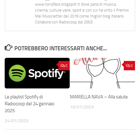
www.tonyface.blogspot.it dove parla di musica,
cinema, culture varie, sport e con cui ha vinto il Premio
Mei Musicletter del 2016 come miglior blog italiano.
Collabora con Radiocoop dal 2003.
POTREBBERO INTERESSARTI ANCHE...
0
0
Le playlist Spotify di
MARIELLA NAVA – Alla salute
Radiocoop del 24 gennaio
10/01/2023
2025
24/01/2025