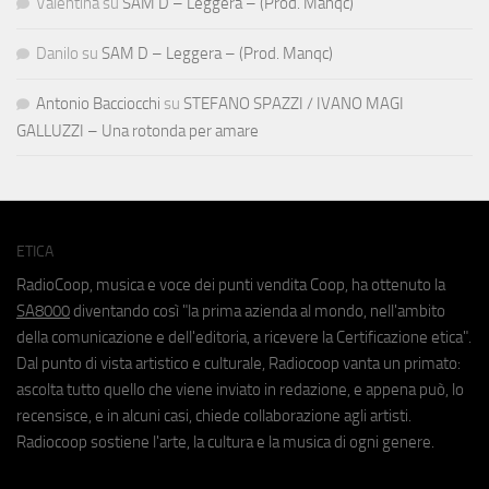
Valentina
su
SAM D – Leggera – (Prod. Manqc)
Danilo
su
SAM D – Leggera – (Prod. Manqc)
Antonio Bacciocchi
su
STEFANO SPAZZI / IVANO MAGI
GALLUZZI – Una rotonda per amare
ETICA
RadioCoop, musica e voce dei punti vendita Coop, ha ottenuto la
SA8000
diventando così "la prima azienda al mondo, nell'ambito
della comunicazione e dell'editoria, a ricevere la Certificazione etica".
Dal punto di vista artistico e culturale, Radiocoop vanta un primato:
ascolta tutto quello che viene inviato in redazione, e appena può, lo
recensisce, e in alcuni casi, chiede collaborazione agli artisti.
Radiocoop sostiene l'arte, la cultura e la musica di ogni genere.