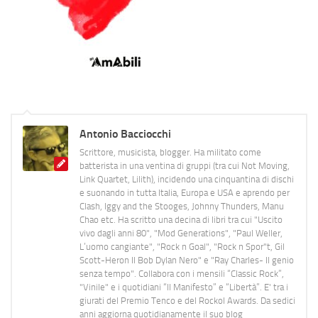
Antonio Bacciocchi
Scrittore, musicista, blogger. Ha militato come
batterista in una ventina di gruppi (tra cui Not Moving,
Link Quartet, Lilith), incidendo una cinquantina di dischi
e suonando in tutta Italia, Europa e USA e aprendo per
Clash, Iggy and the Stooges, Johnny Thunders, Manu
Chao etc. Ha scritto una decina di libri tra cui "Uscito
vivo dagli anni 80", "Mod Generations", "Paul Weller,
L’uomo cangiante", "Rock n Goal", "Rock n Spor"t, Gil
Scott-Heron Il Bob Dylan Nero" e "Ray Charles- Il genio
senza tempo". Collabora con i mensili “Classic Rock”,
"Vinile" e i quotidiani “Il Manifesto” e “Libertà”. E' tra i
giurati del Premio Tenco e del Rockol Awards. Da sedici
anni aggiorna quotidianamente il suo blog