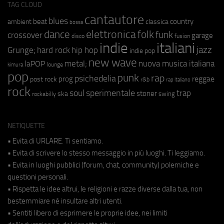
TAG CLOUD
cantautore
blues
beat
country
ambient
classica
bossa
elettronica
dance
folk
funk
crossover
garage
fusion
disco
indie
italiani
jazz
hip hop
Grunge;
hard rock
indie pop
new wave
metal;
nuova musica italiana
laPOP
lounge
kimura
pop
punk
rap
psichedelia
reggae
prog
post rock
r&b
rap italiano
rock
soul
sperimentale
trap
stoner
ska
swing
rockabilly
NETIQUETTE
• Evita di URLARE. Ti sentiamo.
• Evita di scrivere lo stesso messaggio in più luoghi. Ti leggiamo.
• Evita in luoghi pubblici (forum, chat, community) polemiche e
questioni personali.
• Rispetta le idee altrui, le religioni e razze diverse dalla tua, non
bestemmiare né insultare altri utenti.
• Sentiti libero di esprimere le proprie idee, nei limiti