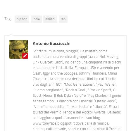
Tag:
hip hop
indie
italiani
rap
Antonio Bacciocchi
Scrittore, musicista, blogger. Ha militato come
batterista in una ventina di gruppi (tra cui Not Moving,
Link Quartet, Lilith), incidendo una cinquantina di dischi
e suonando in tutta Italia, Europa e USA e aprendo per
Clash, Iggy and the Stooges, Johnny Thunders, Manu
Chao etc. Ha scritto una decina di libri tra cui "Uscito
vivo dagli anni 80", "Mod Generations", "Paul Weller,
L’uomo cangiante", "Rock n Goal", "Rock n Spor"t, Gil
Scott-Heron Il Bob Dylan Nero" e "Ray Charles- Il genio
senza tempo". Collabora con i mensili “Classic Rock”,
"Vinile" e i quotidiani “Il Manifesto” e “Libertà”. E' tra i
giurati del Premio Tenco e del Rockol Awards. Da sedici
anni aggiorna quotidianamente il suo blog
www.tonyface.blogspot.it dove parla di musica,
cinema, culture varie, sport e con cui ha vinto il Premio