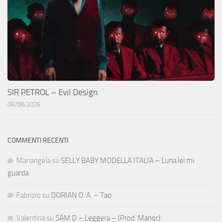
SIR PETROL – Evil Design
06/08/2026
COMMENTI RECENTI
Mariangela
su
SELLY BABY MODELLA ITALIA – Luna lei mi
guarda
Fabrizio
su
DORIAN O. A. – Tao
Valentina
su
SAM D – Leggera – (Prod. Manqc)