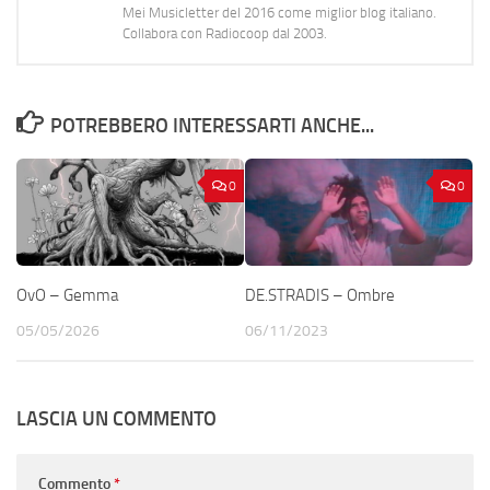
Mei Musicletter del 2016 come miglior blog italiano.
Collabora con Radiocoop dal 2003.
POTREBBERO INTERESSARTI ANCHE...
0
0
OvO – Gemma
DE.STRADIS – Ombre
05/05/2026
06/11/2023
LASCIA UN COMMENTO
Commento
*