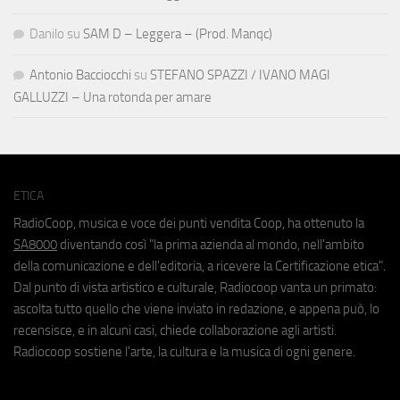
Danilo
su
SAM D – Leggera – (Prod. Manqc)
Antonio Bacciocchi
su
STEFANO SPAZZI / IVANO MAGI
GALLUZZI – Una rotonda per amare
ETICA
RadioCoop, musica e voce dei punti vendita Coop, ha ottenuto la
SA8000
diventando così "la prima azienda al mondo, nell'ambito
della comunicazione e dell'editoria, a ricevere la Certificazione etica".
Dal punto di vista artistico e culturale, Radiocoop vanta un primato:
ascolta tutto quello che viene inviato in redazione, e appena può, lo
recensisce, e in alcuni casi, chiede collaborazione agli artisti.
Radiocoop sostiene l'arte, la cultura e la musica di ogni genere.