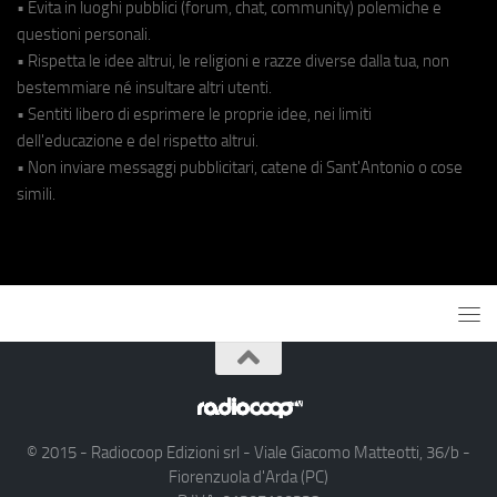
• Evita in luoghi pubblici (forum, chat, community) polemiche e
questioni personali.
• Rispetta le idee altrui, le religioni e razze diverse dalla tua, non
bestemmiare né insultare altri utenti.
• Sentiti libero di esprimere le proprie idee, nei limiti
dell'educazione e del rispetto altrui.
• Non inviare messaggi pubblicitari, catene di Sant'Antonio o cose
simili.
© 2015 - Radiocoop Edizioni srl - Viale Giacomo Matteotti, 36/b -
Fiorenzuola d'Arda (PC)