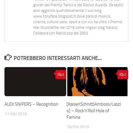
giurati del Premio Tenco e del Rockol Awards. Da sedici
anni aggiorna quotidianamente il suo blog
www.tonyface.blogspot.it dove parla di musica,
cinema, culture varie, sport e con cui ha vinto il Premio
Mei Musicletter del 2016 come miglior blog italiano.
Collabora con Radiocoop dal 2003.
POTREBBERO INTERESSARTI ANCHE...
0
0
ALEX SNIPERS – Recognition
[Kaiser(Schnitt)Amboss/Laszl
o] – Rock’n’Roll Hole of
11/06/2016
Famine
18/09/2019