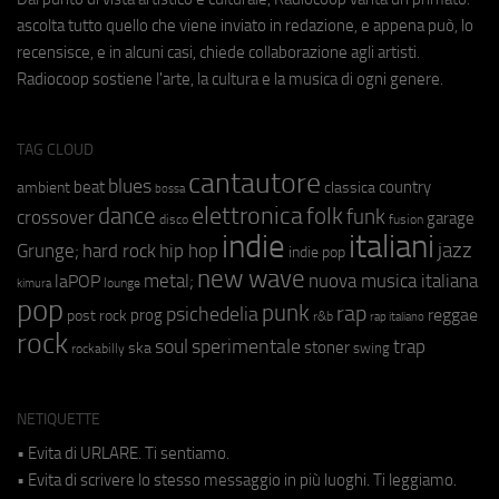
ascolta tutto quello che viene inviato in redazione, e appena può, lo
recensisce, e in alcuni casi, chiede collaborazione agli artisti.
Radiocoop sostiene l'arte, la cultura e la musica di ogni genere.
TAG CLOUD
cantautore
blues
beat
country
ambient
classica
bossa
elettronica
dance
folk
funk
crossover
garage
fusion
disco
indie
italiani
jazz
hip hop
Grunge;
hard rock
indie pop
new wave
metal;
nuova musica italiana
laPOP
lounge
kimura
pop
punk
rap
psichedelia
reggae
prog
post rock
r&b
rap italiano
rock
soul
sperimentale
trap
stoner
ska
swing
rockabilly
NETIQUETTE
• Evita di URLARE. Ti sentiamo.
• Evita di scrivere lo stesso messaggio in più luoghi. Ti leggiamo.