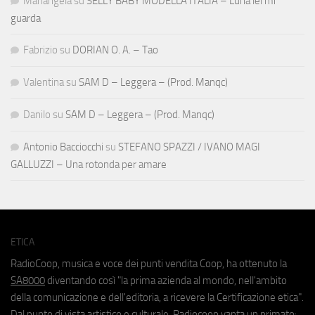
Mariangela
su
SELLY BABY MODELLA ITALIA – Luna lei mi
guarda
Fabrizio
su
DORIAN O. A. – Tao
Valentina
su
SAM D – Leggera – (Prod. Manqc)
Danilo
su
SAM D – Leggera – (Prod. Manqc)
Antonio Bacciocchi
su
STEFANO SPAZZI / IVANO MAGI
GALLUZZI – Una rotonda per amare
ETICA
RadioCoop, musica e voce dei punti vendita Coop, ha ottenuto la
SA8000
diventando così "la prima azienda al mondo, nell'ambito
della comunicazione e dell'editoria, a ricevere la Certificazione etica".
Dal punto di vista artistico e culturale, Radiocoop vanta un primato: