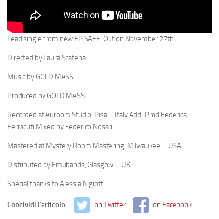
Lead single from new EP SAFE. Out on November 27th.
Directed by Laura Scatena
Music by GOLD MASS
Produced by GOLD MASS
Recorded at Auroom Studio, Pisa – Italy Add-Prod Federica
Ferracuti Mixed by Federico Nosari
Mastered at Mystery Room Mastering, Milwaukee – USA
Distributed by Emubands, Glasgow – UK
Special thanks to Alessia Nigiotti.
Condividi l'articolo:
on Twitter
on Facebook