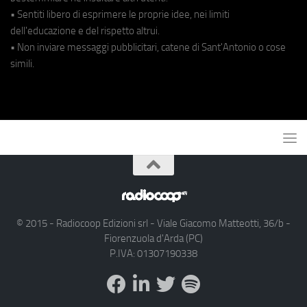
• Sentiti libero di esprimere le proprie idee, nei limiti
dell'educazione e del rispetto altrui.
• Non inviare messaggi pubblicitari, catene di Sant'Antonio o cose
simili.
© 2015 - Radiocoop Edizioni srl - Viale Giacomo Matteotti, 36/b -
Fiorenzuola d'Arda (PC)
P.IVA: 01307190338