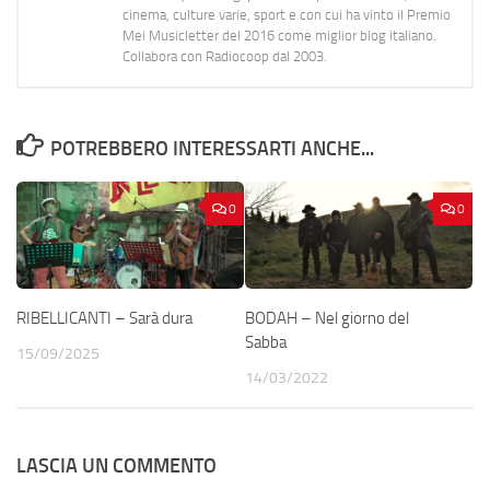
cinema, culture varie, sport e con cui ha vinto il Premio
Mei Musicletter del 2016 come miglior blog italiano.
Collabora con Radiocoop dal 2003.
POTREBBERO INTERESSARTI ANCHE...
0
0
RIBELLICANTI – Sarà dura
BODAH – Nel giorno del
Sabba
15/09/2025
14/03/2022
LASCIA UN COMMENTO