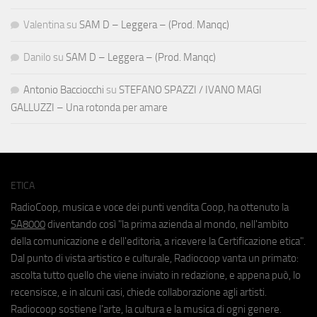
Valentina
su
SAM D – Leggera – (Prod. Manqc)
Danilo
su
SAM D – Leggera – (Prod. Manqc)
Antonio Bacciocchi
su
STEFANO SPAZZI / IVANO MAGI
GALLUZZI – Una rotonda per amare
ETICA
RadioCoop, musica e voce dei punti vendita Coop, ha ottenuto la
SA8000
diventando così "la prima azienda al mondo, nell'ambito
della comunicazione e dell'editoria, a ricevere la Certificazione etica".
Dal punto di vista artistico e culturale, Radiocoop vanta un primato:
ascolta tutto quello che viene inviato in redazione, e appena può, lo
recensisce, e in alcuni casi, chiede collaborazione agli artisti.
Radiocoop sostiene l'arte, la cultura e la musica di ogni genere.