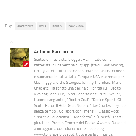
Tag:
elettronica
indie
italiani
new wave
Antonio Bacciocchi
Scrittore, musicista, blogger. Ha militato come
batterista in una ventina di gruppi (tra cui Not Moving,
Link Quartet, Lilith), incidendo una cinquantina di dischi
e suonando in tutta Italia, Europa e USA e aprendo per
Clash, Iggy and the Stooges, Johnny Thunders, Manu
Chao etc. Ha scritto una decina di libri tra cui "Uscito
vivo dagli anni 80", "Mod Generations", "Paul Weller,
L’uomo cangiante", "Rock n Goal", "Rock n Spor"t, Gil
Scott-Heron Il Bob Dylan Nero" e "Ray Charles- Il genio
senza tempo". Collabora con i mensili “Classic Rock”,
"Vinile" e i quotidiani “Il Manifesto” e “Libertà”. E' tra i
giurati del Premio Tenco e del Rockol Awards. Da sedici
anni aggiorna quotidianamente il suo blog
www.tonyface.blogspot.it dove parla di musica,