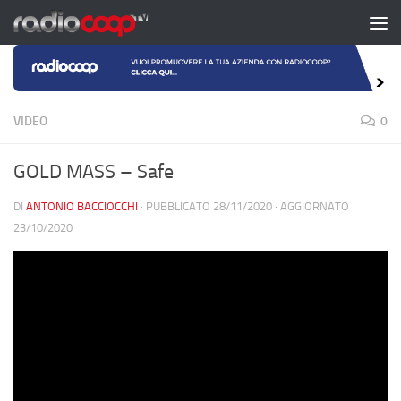
Salta al contenuto
VIDEO
0
GOLD MASS – Safe
DI
ANTONIO BACCIOCCHI
· PUBBLICATO
28/11/2020
· AGGIORNATO
23/10/2020