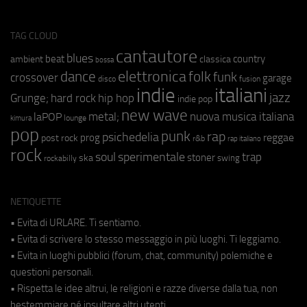
TAG CLOUD
cantautore
blues
beat
country
ambient
classica
bossa
elettronica
dance
folk
funk
crossover
garage
fusion
disco
indie
italiani
jazz
hip hop
Grunge;
hard rock
indie pop
new wave
metal;
nuova musica italiana
laPOP
lounge
kimura
pop
punk
rap
psichedelia
reggae
prog
post rock
r&b
rap italiano
rock
soul
sperimentale
trap
stoner
ska
swing
rockabilly
NETIQUETTE
• Evita di URLARE. Ti sentiamo.
• Evita di scrivere lo stesso messaggio in più luoghi. Ti leggiamo.
• Evita in luoghi pubblici (forum, chat, community) polemiche e
questioni personali.
• Rispetta le idee altrui, le religioni e razze diverse dalla tua, non
bestemmiare né insultare altri utenti.