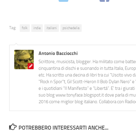
Tag:
folk
indie
italiani
psichedelia
Antonio Bacciocchi
Scrittore, musicista, blogger. Ha militato come batter
cinquantina di dischi e suonando in tutta Italia, E
etc. Ha scritto una decina di libri tra cui "Uscito viv
"Rock n Spor"t, Gil Scott-Heron Il Bob Dylan Nero" e "
e i quotidiani “Il Manifesto” e “Libertà”. E' tra i gi
suo blog www.tonyface.blogspot.it dove parla di music
2016 come miglior blog italiano. Collabora con Radi
POTREBBERO INTERESSARTI ANCHE...