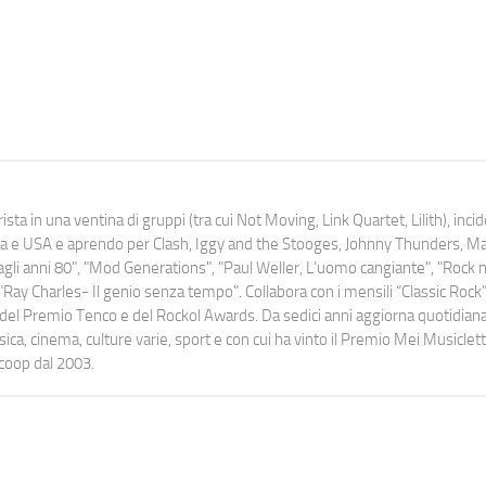
ista in una ventina di gruppi (tra cui Not Moving, Link Quartet, Lilith), inc
uropa e USA e aprendo per Clash, Iggy and the Stooges, Johnny Thunders, 
o dagli anni 80", "Mod Generations", "Paul Weller, L’uomo cangiante", "Rock n
Ray Charles- Il genio senza tempo". Collabora con i mensili “Classic Rock”,
urati del Premio Tenco e del Rockol Awards. Da sedici anni aggiorna quotidia
a, cinema, culture varie, sport e con cui ha vinto il Premio Mei Musiclett
ocoop dal 2003.