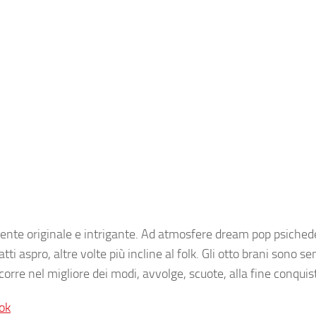
rmente originale e intrigante. Ad atmosfere dream pop psiched
tti aspro, altre volte più incline al folk. Gli otto brani sono s
orre nel migliore dei modi, avvolge, scuote, alla fine conquis
ok