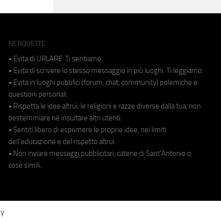
NETIQUETTE
• Evita di URLARE. Ti sentiamo.
• Evita di scrivere lo stesso messaggio in più luoghi. Ti leggiamo.
• Evita in luoghi pubblici (forum, chat, community) polemiche e
questioni personali.
• Rispetta le idee altrui, le religioni e razze diverse dalla tua, non
bestemmiare né insultare altri utenti.
• Sentiti libero di esprimere le proprie idee, nei limiti
dell'educazione e del rispetto altrui.
• Non inviare messaggi pubblicitari, catene di Sant'Antonio o
cose simili.
cy