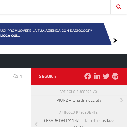
1
SEGUICI:
ARTICOLO SUCCESSIVO
PIUNZ – Crisi di mezz’età
ARTICOLO PRECEDENTE
CESARE DELL’ANNA – Tarantavirus Jazz