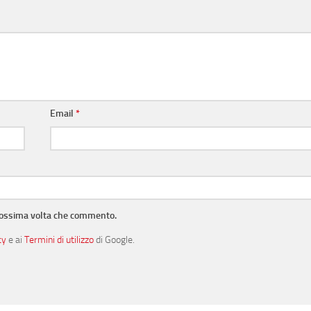
Email
*
prossima volta che commento.
cy
e ai
Termini di utilizzo
di Google.