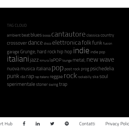
TAG CLOUD
cantautore
blues
beat
country
ambient
classica
bossa
elettronica
dance
folk
funk
crossover
fusion
disco
indie
hip hop
Grunge;
hard rock
garage
indie pop
italiani
new wave
jazz
metal;
laPOP
lounge
kimura
pop
psichedelia
nuova musica italiana
prog
post rock
rock
punk
rap
soul
reggae
ska
r&b
rockabilly
rap italiano
sperimentale
trap
stoner
swing
rt Hub
Contatti
Privacy Poli