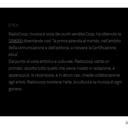
ETICA
RadioCoop, musica e voce dei punti vendita Coop, ha ottenuto la
SA8000
diventando così "la prima azienda al mondo, nell'ambito
della comunicazione e dell'editoria, a ricevere la Certificazione
etica".
Dal punto di vista artistico e culturale, Radiocoop vanta un
primato: ascolta tutto quello che viene inviato in redazione, e
appena può, lo recensisce, e in alcuni casi, chiede collaborazione
agli artisti. Radiocoop sostiene l'arte, la cultura e la musica di ogni
genere.
A