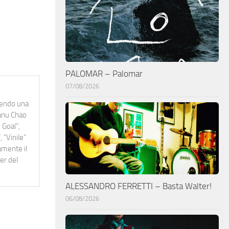
PALOMAR – Palomar
07/08/2026
idendo una
Manu Chao
 Goal",
 "Vinile"
namente il
er del
ALESSANDRO FERRETTI – Basta Walter!
06/08/2026