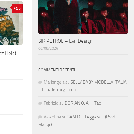
0
SIR PETROL – Evil Design
06/08/2026
z Heist
COMMENTI RECENTI
Mariangela
su
SELLY BABY MODELLA ITALIA
– Luna lei mi guarda
Fabrizio
su
DORIAN O. A. – Tao
Valentina
su
SAM D – Leggera – (Prod.
Manqc)