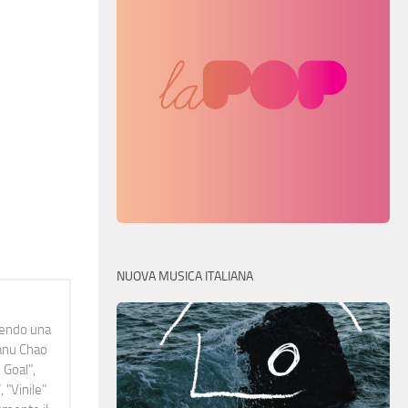
NUOVA MUSICA ITALIANA
idendo una
Manu Chao
 Goal",
 "Vinile"