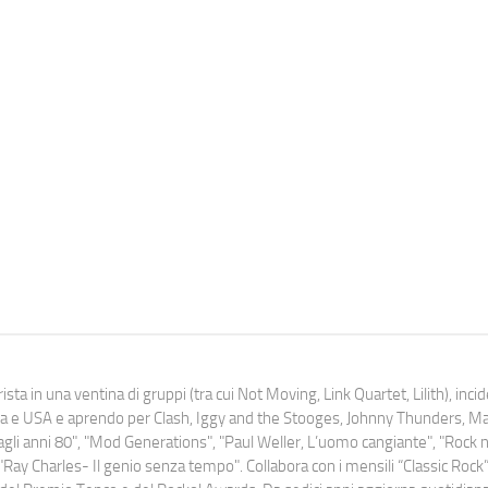
ista in una ventina di gruppi (tra cui Not Moving, Link Quartet, Lilith), inc
uropa e USA e aprendo per Clash, Iggy and the Stooges, Johnny Thunders, 
o dagli anni 80", "Mod Generations", "Paul Weller, L’uomo cangiante", "Rock n
Ray Charles- Il genio senza tempo". Collabora con i mensili “Classic Rock”,