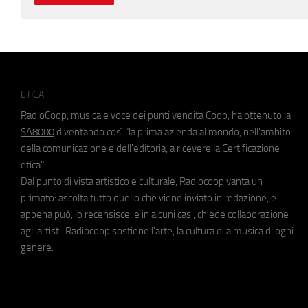
ETICA
RadioCoop, musica e voce dei punti vendita Coop, ha ottenuto la
SA8000
diventando così "la prima azienda al mondo, nell'ambito
della comunicazione e dell'editoria, a ricevere la Certificazione
etica".
Dal punto di vista artistico e culturale, Radiocoop vanta un
primato: ascolta tutto quello che viene inviato in redazione, e
appena può, lo recensisce, e in alcuni casi, chiede collaborazione
agli artisti. Radiocoop sostiene l'arte, la cultura e la musica di ogni
genere.