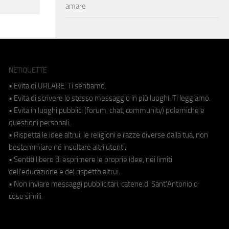
amare
NETIQUETTE
• Evita di URLARE. Ti sentiamo.
• Evita di scrivere lo stesso messaggio in più luoghi. Ti leggiamo.
• Evita in luoghi pubblici (forum, chat, community) polemiche e
questioni personali.
• Rispetta le idee altrui, le religioni e razze diverse dalla tua, non
bestemmiare né insultare altri utenti.
• Sentiti libero di esprimere le proprie idee, nei limiti
dell'educazione e del rispetto altrui.
• Non inviare messaggi pubblicitari, catene di Sant'Antonio o
cose simili.