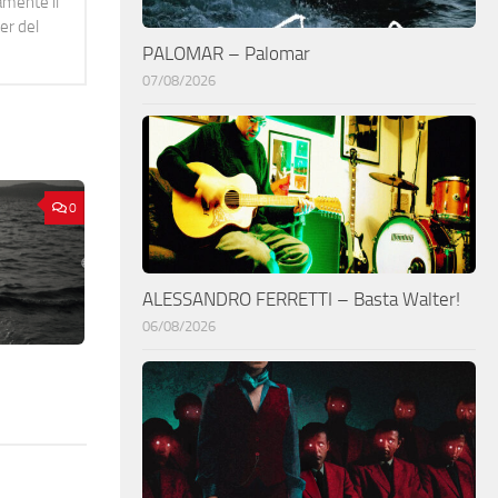
namente il
er del
PALOMAR – Palomar
07/08/2026
0
ALESSANDRO FERRETTI – Basta Walter!
06/08/2026