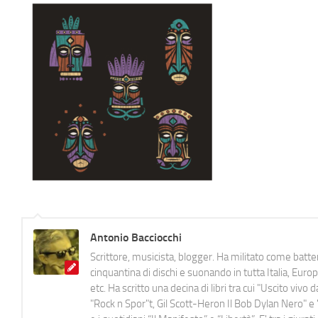
Antonio Bacciocchi
Scrittore, musicista, blogger. Ha militato come batter
cinquantina di dischi e suonando in tutta Italia, E
etc. Ha scritto una decina di libri tra cui "Uscito viv
"Rock n Spor"t, Gil Scott-Heron Il Bob Dylan Nero" e "