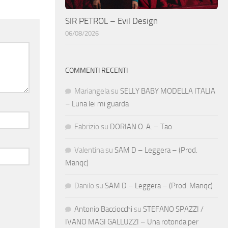
SIR PETROL – Evil Design
06/08/2026
COMMENTI RECENTI
Mariangela
su
SELLY BABY MODELLA ITALIA
– Luna lei mi guarda
Fabrizio
su
DORIAN O. A. – Tao
Valentina
su
SAM D – Leggera – (Prod.
Manqc)
Danilo
su
SAM D – Leggera – (Prod. Manqc)
Antonio Bacciocchi
su
STEFANO SPAZZI /
IVANO MAGI GALLUZZI – Una rotonda per