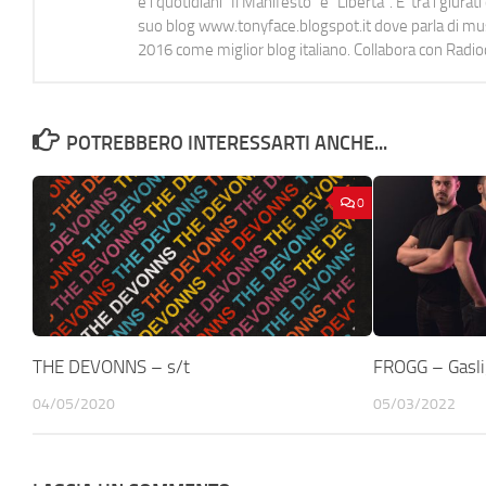
e i quotidiani “Il Manifesto” e “Libertà”. E' tra i gi
suo blog www.tonyface.blogspot.it dove parla di music
2016 come miglior blog italiano. Collabora con Radi
POTREBBERO INTERESSARTI ANCHE...
0
THE DEVONNS – s/t
FROGG – Gasli
04/05/2020
05/03/2022