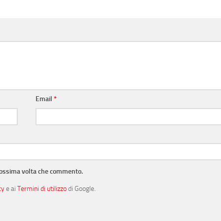
Email
*
prossima volta che commento.
cy
e ai
Termini di utilizzo
di Google.