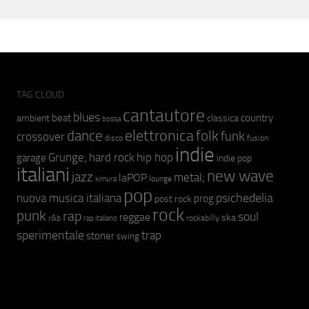
TAG CLOUD
cantautore
blues
beat
country
ambient
classica
bossa
elettronica
dance
folk
funk
crossover
fusion
disco
indie
hip hop
Grunge;
hard rock
garage
indie pop
italiani
new wave
jazz
metal;
laPOP
lounge
kimura
pop
psichedelia
nuova musica italiana
prog
post rock
rock
punk
rap
soul
reggae
ska
r&b
rockabilly
rap italiano
sperimentale
trap
stoner
swing