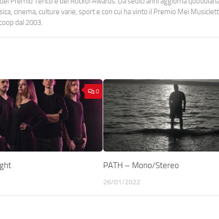
urati del Premio Tenco e del Rockol Awards. Da sedici anni aggiorna quotidia
a, cinema, culture varie, sport e con cui ha vinto il Premio Mei Musiclett
ocoop dal 2003.
0
ght
PATH – Mono/Stereo
26/01/2022