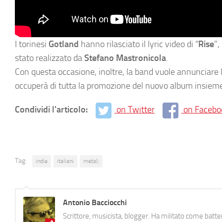
I torinesi
Gotland
hanno rilasciato il lyric video di “
Rise
”,
stato realizzato da
Stefano Mastronicola
.
Con questa occasione, inoltre, la band vuole annunciare 
occuperà di tutta la promozione del nuovo album insieme
Condividi l'articolo:
on Twitter
on Facebo
Tag:
indie
italiani
metal;
Antonio Bacciocchi
Scrittore, musicista, blogger. Ha militato come batter