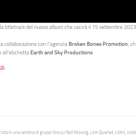
 la titletrack del nuovo album che uscirà il 15 settembre 2023.
la collaborazione con l’agenzia
Broken Bones Promotion
, ch
 all’etichetta
Earth and Sky Productions
.
ok
ista in una ventina di gruppi (tra cui Not Moving, Link Quartet, Lilith), inc