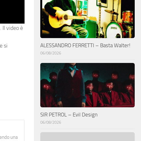
 Il video è
ALESSANDRO FERRETTI – Basta Walter!
e si
06/08/2026
SIR PETROL – Evil Design
06/08/2026
idendo una