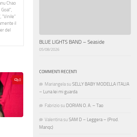
Manu Chao
 Goal",
 "Vinile"
namente il
er del
BLUE LIGHTS BAND – Seaside
05/08/2026
COMMENTI RECENTI
0
Mariangela
su
SELLY BABY MODELLA ITALIA
– Luna lei mi guarda
Fabrizio
su
DORIAN O. A. – Tao
Valentina
su
SAM D – Leggera – (Prod.
Manqc)