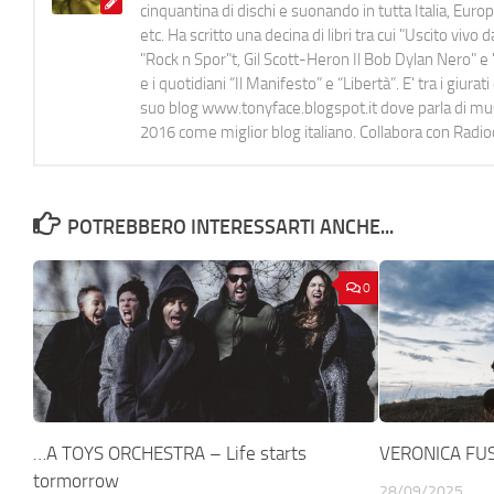
cinquantina di dischi e suonando in tutta Italia, E
etc. Ha scritto una decina di libri tra cui "Uscito viv
"Rock n Spor"t, Gil Scott-Heron Il Bob Dylan Nero" e "
e i quotidiani “Il Manifesto” e “Libertà”. E' tra i gi
suo blog www.tonyface.blogspot.it dove parla di music
2016 come miglior blog italiano. Collabora con Radi
POTREBBERO INTERESSARTI ANCHE...
0
…A TOYS ORCHESTRA – Life starts
VERONICA FUS
tormorrow
28/09/2025