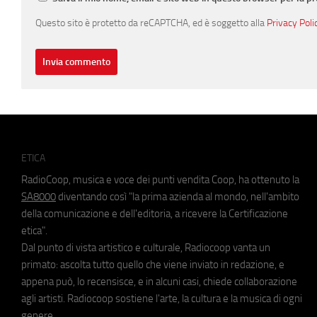
Questo sito è protetto da reCAPTCHA, ed è soggetto alla
Privacy Poli
ETICA
RadioCoop, musica e voce dei punti vendita Coop, ha ottenuto la
SA8000
diventando così "la prima azienda al mondo, nell'ambito
della comunicazione e dell'editoria, a ricevere la Certificazione
etica".
Dal punto di vista artistico e culturale, Radiocoop vanta un
primato: ascolta tutto quello che viene inviato in redazione, e
appena può, lo recensisce, e in alcuni casi, chiede collaborazione
agli artisti. Radiocoop sostiene l'arte, la cultura e la musica di ogni
genere.