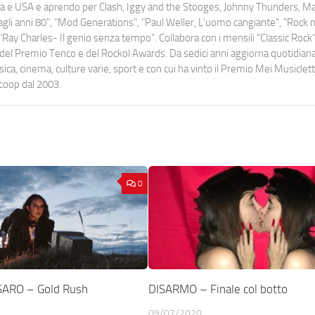
uropa e USA e aprendo per Clash, Iggy and the Stooges, Johnny Thunders, 
o dagli anni 80", "Mod Generations", "Paul Weller, L’uomo cangiante", "Rock n
Ray Charles- Il genio senza tempo". Collabora con i mensili “Classic Rock”,
urati del Premio Tenco e del Rockol Awards. Da sedici anni aggiorna quotidia
a, cinema, culture varie, sport e con cui ha vinto il Premio Mei Musiclett
ocoop dal 2003.
0
ARO – Gold Rush
DISARMO – Finale col botto
09/07/2020