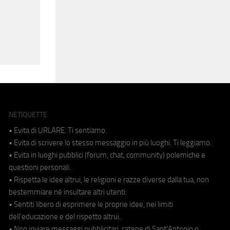
NETIQUETTE
• Evita di URLARE. Ti sentiamo.
• Evita di scrivere lo stesso messaggio in più luoghi. Ti leggiamo.
• Evita in luoghi pubblici (forum, chat, community) polemiche e
questioni personali.
• Rispetta le idee altrui, le religioni e razze diverse dalla tua, non
bestemmiare né insultare altri utenti.
• Sentiti libero di esprimere le proprie idee, nei limiti
dell'educazione e del rispetto altrui.
• Non inviare messaggi pubblicitari, catene di Sant'Antonio o