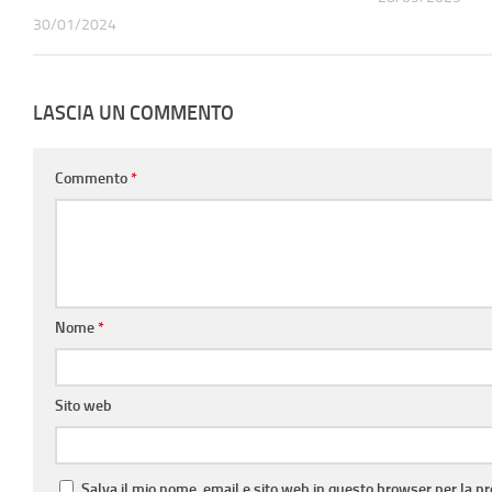
30/01/2024
LASCIA UN COMMENTO
Commento
*
Nome
*
Sito web
Salva il mio nome, email e sito web in questo browser per la 