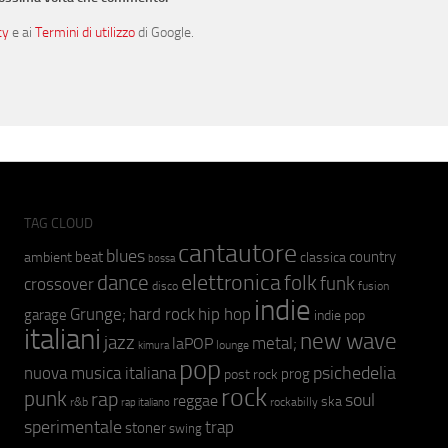
cy
e ai
Termini di utilizzo
di Google.
TAG CLOUD
cantautore
blues
beat
country
ambient
classica
bossa
elettronica
dance
folk
funk
crossover
fusion
disco
indie
hip hop
Grunge;
hard rock
garage
indie pop
italiani
new wave
jazz
metal;
laPOP
lounge
kimura
pop
psichedelia
nuova musica italiana
prog
post rock
rock
punk
rap
soul
reggae
ska
r&b
rockabilly
rap italiano
sperimentale
trap
stoner
swing