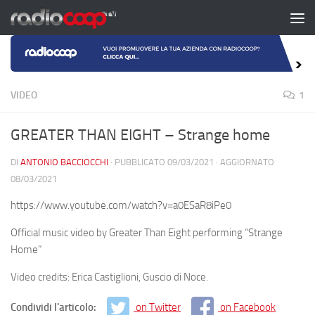
Salta al contenuto
VIDEO
1
GREATER THAN EIGHT – Strange home
DI
ANTONIO BACCIOCCHI
· PUBBLICATO
09/03/2021
· AGGIORNATO
08/03/2021
https://www.youtube.com/watch?v=a0ESaR8iPe0
Official music video by Greater Than Eight performing “Strange
Home”
Video credits: Erica Castiglioni, Guscio di Noce.
Condividi l'articolo:
on Twitter
on Facebook