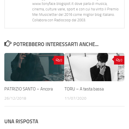
www.tonyface.blogspot.it dove parla di musica,
cinema, culture varie, sport e con cui ha vinto il Premio
Mei Musicletter del 2016 come miglior blog italiano.
Collabora con Radiocoop dal 2003.
POTREBBERO INTERESSARTI ANCHE...
0
0
PATRIZIO SANTO – Ancora
TORU – A testa bassa
26/12/2018
11/07/2020
UNA RISPOSTA