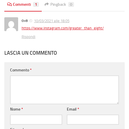
Commenti
1
Pingback
0
0>8
10/03/2021 alle 18:05
https://www.instagram.com/greater_than_eight/
Rispondi
LASCIA UN COMMENTO
Commento
*
Nome
*
Email
*