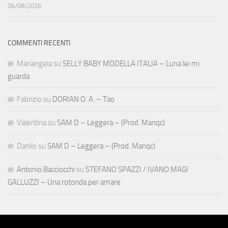
06/08/2026
COMMENTI RECENTI
Mariangela
su
SELLY BABY MODELLA ITALIA – Luna lei mi
guarda
Fabrizio
su
DORIAN O. A. – Tao
Valentina
su
SAM D – Leggera – (Prod. Manqc)
Danilo
su
SAM D – Leggera – (Prod. Manqc)
Antonio Bacciocchi
su
STEFANO SPAZZI / IVANO MAGI
GALLUZZI – Una rotonda per amare