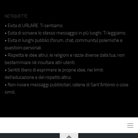
NETIQUETTE
• Evita di URLARE. Ti sentiamo.
• Evita di scrivere lo stesso messaggio in più luoghi. Ti leggiamo.
• Evita in luoghi pubblici (forum, chat, community) polemiche e
questioni personali.
• Rispetta le idee altrui, le religioni e razze diverse dalla tua, non
bestemmiare né insultare altri utenti.
• Sentiti libero di esprimere le proprie idee, nei limiti
dell'educazione e del rispetto altrui.
• Non inviare messaggi pubblicitari, catene di Sant'Antonio o cose
simili.