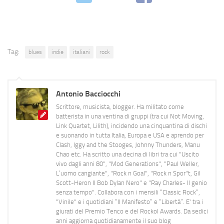
Tag:
blues
indie
italiani
rock
Antonio Bacciocchi
Scrittore, musicista, blogger. Ha militato come
batterista in una ventina di gruppi (tra cui Not Moving,
Link Quartet, Lilith), incidendo una cinquantina di dischi
e suonando in tutta Italia, Europa e USA e aprendo per
Clash, Iggy and the Stooges, Johnny Thunders, Manu
Chao etc. Ha scritto una decina di libri tra cui "Uscito
vivo dagli anni 80", "Mod Generations", "Paul Weller,
L’uomo cangiante", "Rock n Goal", "Rock n Spor"t, Gil
Scott-Heron Il Bob Dylan Nero" e "Ray Charles- Il genio
senza tempo". Collabora con i mensili “Classic Rock”,
"Vinile" e i quotidiani “Il Manifesto” e “Libertà”. E' tra i
giurati del Premio Tenco e del Rockol Awards. Da sedici
anni aggiorna quotidianamente il suo blog