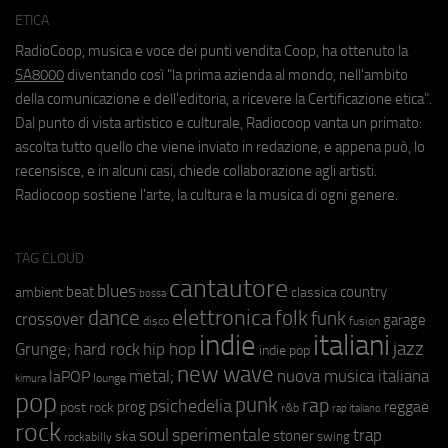
ETICA
RadioCoop, musica e voce dei punti vendita Coop, ha ottenuto la
SA8000
diventando così "la prima azienda al mondo, nell'ambito
della comunicazione e dell'editoria, a ricevere la Certificazione etica".
Dal punto di vista artistico e culturale, Radiocoop vanta un primato:
ascolta tutto quello che viene inviato in redazione, e appena può, lo
recensisce, e in alcuni casi, chiede collaborazione agli artisti.
Radiocoop sostiene l'arte, la cultura e la musica di ogni genere.
TAG CLOUD
cantautore
blues
beat
country
ambient
classica
bossa
elettronica
dance
folk
funk
crossover
garage
fusion
disco
indie
italiani
jazz
hip hop
Grunge;
hard rock
indie pop
new wave
metal;
nuova musica italiana
laPOP
lounge
kimura
pop
punk
rap
psichedelia
reggae
prog
post rock
r&b
rap italiano
rock
soul
sperimentale
trap
stoner
ska
swing
rockabilly