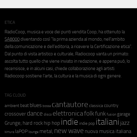
ETICA
RadioCoop, musica e voce dei punti vendita Coop, ha ottenuto la
SA8000
diventando così "la prima azienda al mondo, nell'ambito
della comunicazione e dell'editoria, a ricevere la Certificazione etica".
Dal punto di vista artistico e culturale, Radiocoop vanta un primato:
ascolta tutto quello che viene inviato in redazione, e appena può, lo
recensisce, e in alcuni casi, chiede collaborazione agli artisti.
Radiocoop sostiene l'arte, la cultura e la musica di ogni genere.
TAG CLOUD
cantautore
blues
beat
country
ambient
classica
bossa
elettronica
dance
folk
funk
crossover
garage
fusion
disco
indie
italiani
jazz
hip hop
Grunge;
hard rock
indie pop
new wave
metal;
nuova musica italiana
laPOP
lounge
kimura