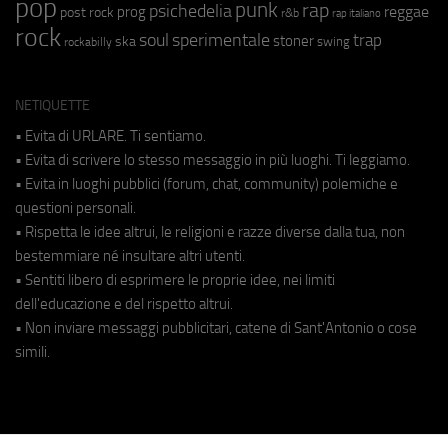
pop
punk
rap
psichedelia
reggae
prog
post rock
r&b
rap italiano
rock
soul
sperimentale
trap
stoner
ska
swing
rockabilly
NETIQUETTE
• Evita di URLARE. Ti sentiamo.
• Evita di scrivere lo stesso messaggio in più luoghi. Ti leggiamo.
• Evita in luoghi pubblici (forum, chat, community) polemiche e
questioni personali.
• Rispetta le idee altrui, le religioni e razze diverse dalla tua, non
bestemmiare né insultare altri utenti.
• Sentiti libero di esprimere le proprie idee, nei limiti
dell'educazione e del rispetto altrui.
• Non inviare messaggi pubblicitari, catene di Sant'Antonio o cose
simili.