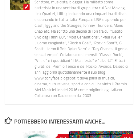
Scrittore, musicista, blogger. Ha militato come
batterista in una ventina di gruppi (tra cui Not Moving,
Link Quartet, Lilith), incidendo una cinquantina di dischi
e suonando in tutta Italia, Europa e USA e aprendo per
Clash, Iggy and the Stooges, Johnny Thunders, Manu
Chao etc. Ha scritto una decina di libri tra cui "Uscito
vivo dagli anni 80", "Mod Generations", "Paul Weller,
L’uomo cangiante", "Rock n Goal", "Rock n Spor"t, Gil
Scott-Heron Il Bob Dylan Nero" e "Ray Charles- Il genio
senza tempo". Collabora con i mensili “Classic Rock”,
"Vinile" e i quotidiani “Il Manifesto” e “Libertà”. E' tra i
giurati del Premio Tenco e del Rockol Awards. Da sedici
anni aggiorna quotidianamente il suo blog
www.tonyface.blogspot.it dove parla di musica,
cinema, culture varie, sport e con cui ha vinto il Premio
Mei Musicletter del 2016 come miglior blog italiano.
Collabora con Radiocoop dal 2003.
POTREBBERO INTERESSARTI ANCHE...