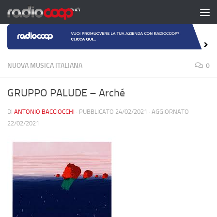
Salta al contenuto
NUOVA MUSICA ITALIANA
0
GRUPPO PALUDE – Arché
DI
ANTONIO BACCIOCCHI
· PUBBLICATO
24/02/2021
· AGGIORNATO
22/02/2021