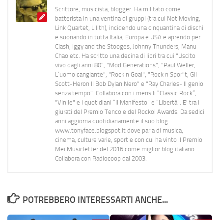
Scrittore, musicista, blogger. Ha militato come
batterista in una ventina di gruppi (tra cui Not Moving,
Link Quartet, Lilith), incidendo una cinquantina di dischi
e suonando in tutta Italia, Europa e USA e aprendo per
Clash, Iggy and the Stooges, Johnny Thunders, Manu
Chao etc. Ha scritto una decina di libri tra cui "Uscito
vivo dagli anni 80", "Mod Generations", "Paul Weller,
L’uomo cangiante", "Rock n Goal", "Rock n Spor"t, Gil
Scott-Heron Il Bob Dylan Nero" e "Ray Charles- Il genio
senza tempo". Collabora con i mensili “Classic Rock”,
"Vinile" e i quotidiani “Il Manifesto” e “Libertà”. E' tra i
giurati del Premio Tenco e del Rockol Awards. Da sedici
anni aggiorna quotidianamente il suo blog
www.tonyface.blogspot.it dove parla di musica,
cinema, culture varie, sport e con cui ha vinto il Premio
Mei Musicletter del 2016 come miglior blog italiano.
Collabora con Radiocoop dal 2003.
POTREBBERO INTERESSARTI ANCHE...