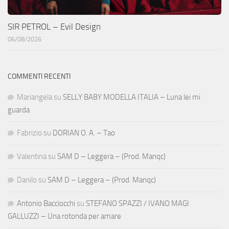
SIR PETROL – Evil Design
06/08/2026
COMMENTI RECENTI
Mariangela
su
SELLY BABY MODELLA ITALIA – Luna lei mi
guarda
Fabrizio
su
DORIAN O. A. – Tao
Valentina
su
SAM D – Leggera – (Prod. Manqc)
Danilo
su
SAM D – Leggera – (Prod. Manqc)
Antonio Bacciocchi
su
STEFANO SPAZZI / IVANO MAGI
GALLUZZI – Una rotonda per amare