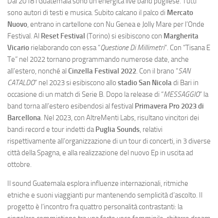
Dal 2018 i Guatemala sono un’energica live band pugliese. Tutti
sono autori di testi e musica. Subito calcano il palco di
Mercato
Nuovo
, entrano in cartellone con Nu Genea e Jolly Mare per l’Onde
Festival. Al
Reset Festival
(Torino) si esibiscono con
Margherita
Vicario
rielaborando con essa “
Questione Di Millimetri
“. Con “Tisana E
Te” nel 2022 tornano programmando numerose date, anche
all’estero, nonché al
Cinzella Festival
2022
. Con il brano “
SAN
CATALDO
” nel 2023 si esibiscono allo
stadio San Nicola
di Bari in
occasione di un match di Serie B. Dopo la release di “
MESSAGGIO
” la
band torna all’estero esibendosi al festival
Primavera Pro 2023 di
Barcellona
. Nel 2023, con AltreMenti Labs, risultano vincitori dei
bandi record e tour indetti da
Puglia Sounds
, relativi
rispettivamente all’organizzazione di un tour di concerti, in 3 diverse
città della Spagna, e alla realizzazione del nuovo Ep in uscita ad
ottobre.
Il sound Guatemala esplora influenze internazionali, ritmiche
etniche e suoni viaggianti pur mantenendo semplicità d’ascolto. Il
progetto è l’incontro fra quattro personalità contrastanti: la