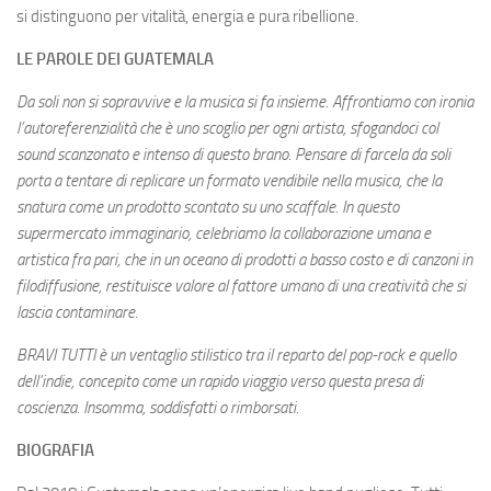
si distinguono per vitalità, energia e pura ribellione.
LE PAROLE DEI GUATEMALA
Da soli non si sopravvive e la musica si fa insieme. Affrontiamo con ironia
l’autoreferenzialità che è uno scoglio per ogni artista, sfogandoci col
sound scanzonato e intenso di questo brano. Pensare di farcela da soli
porta a tentare di replicare un formato vendibile nella musica, che la
snatura come un prodotto scontato su uno scaffale. In questo
supermercato immaginario, celebriamo la collaborazione umana e
artistica fra pari, che in un oceano di prodotti a basso costo e di canzoni in
filodiffusione, restituisce valore al fattore umano di una creatività che si
lascia contaminare.
BRAVI TUTTI è un ventaglio stilistico tra il reparto del pop-rock e quello
dell’indie, concepito come un rapido viaggio verso questa presa di
coscienza. Insomma, soddisfatti o rimborsati.
BIOGRAFIA