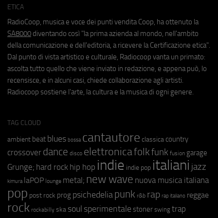
ETICA
RadioCoop, musica e voce dei punti vendita Coop, ha ottenuto la
SA8000
diventando così "la prima azienda al mondo, nell'ambito
della comunicazione e dell'editoria, a ricevere la Certificazione etica".
Dal punto di vista artistico e culturale, Radiocoop vanta un primato:
ascolta tutto quello che viene inviato in redazione, e appena può, lo
recensisce, e in alcuni casi, chiede collaborazione agli artisti.
Radiocoop sostiene l'arte, la cultura e la musica di ogni genere.
TAG CLOUD
cantautore
blues
beat
country
ambient
classica
bossa
elettronica
dance
folk
funk
crossover
garage
fusion
disco
indie
italiani
jazz
hip hop
Grunge;
hard rock
indie pop
new wave
metal;
nuova musica italiana
laPOP
lounge
kimura
pop
punk
rap
psichedelia
reggae
prog
post rock
r&b
rap italiano
rock
soul
sperimentale
trap
stoner
ska
swing
rockabilly