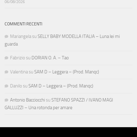
06/08/2026
COMMENTI RECENTI
Mariangela
su
SELLY BABY MODELLA ITALIA – Luna lei mi
guarda
Fabrizio
su
DORIAN O. A. – Tao
Valentina
su
SAM D – Leggera – (Prod. Manqc)
Danilo
su
SAM D – Leggera – (Prod. Manqc)
Antonio Bacciocchi
su
STEFANO SPAZZI / IVANO MAGI
GALLUZZI – Una rotonda per amare