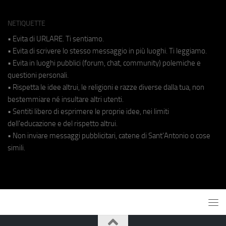
NETIQUETTE
• Evita di URLARE. Ti sentiamo.
• Evita di scrivere lo stesso messaggio in più luoghi. Ti leggiamo.
• Evita in luoghi pubblici (forum, chat, community) polemiche e
questioni personali.
• Rispetta le idee altrui, le religioni e razze diverse dalla tua, non
bestemmiare né insultare altri utenti.
• Sentiti libero di esprimere le proprie idee, nei limiti
dell'educazione e del rispetto altrui.
• Non inviare messaggi pubblicitari, catene di Sant'Antonio o cose
simili.