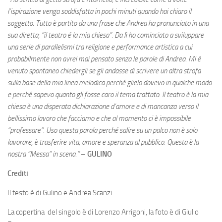
l’ispirazione venga soddisfatta in pochi minuti quando hai chiaro il
soggetto. Tutto
è
partito da una frase che Andrea ha pronunciato in una
sua diretta; “il teatro
é
la mia chiesa”. Da lì ho cominciato a sviluppare
una serie di parallelismi tra religione e performance artistica a cui
probabilmente non avrei mai pensato senza le parole di Andrea. Mi
é
venuto spontaneo chiedergli se gli andasse di scrivere un altra strofa
sulla base della mia linea melodica perch
é
glielo dovevo in qualche modo
e perch
é
sapevo quanto gli fosse caro il tema trattato. Il teatro
è
la mia
chiesa
è
una disperata dichiarazione d’amore e di mancanza verso il
bellissimo lavoro che facciamo e che al momento ci
è
impossibile
“professare”. Uso questa parola perch
é
salire su un palco non
è
solo
lavorare,
è
trasferire vita, amore e speranza al pubblico. Questa
è
la
nostra “Messa” in scena.”
–
GULINO
Crediti
Il testo è di Gulino e Andrea Scanzi
La copertina del singolo è di Lorenzo Arrigoni, la foto è di Giulio