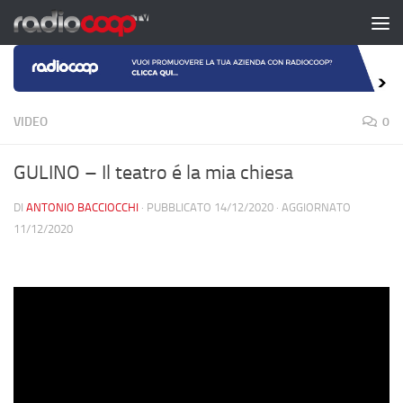
Salta al contenuto
VIDEO
0
GULINO – Il teatro é la mia chiesa
DI
ANTONIO BACCIOCCHI
· PUBBLICATO
14/12/2020
· AGGIORNATO
11/12/2020