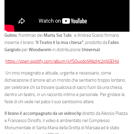
Gulino
, frontman dei
Marta Sui Tubi
, e Andrea Scanzi firmano
insieme il brano “
Il Teatro è la mia chiesa”
, prodotto da
Fabio
Gargiulo
per
Woodworm
in distribuzione
Universal
https://open.spotify.com/album/4YSOuxdo5K6zHc2q5GEHsl
Un inno impegnato e attuale, urgente e necessario, come
dichiarazione d
’
amore ad un mondo che sentiamo troppo lontano,
per celebrare chi sa trovare qualcosa di sacro fuori da una chiesa,
dentro un teatro, in un racconto intimo e personale. Per gridare la
fede di chi vede nel palco il suo santissimo altare.
Il brano è accompagnato da un videoclip
diretto da Alessio Piazza
e Francesco Dinolfo, il video è ambientato nel Complesso
Monumentale di Santa Maria della Grotta di Marsala ed è stato