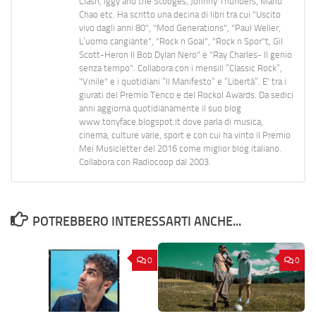
Clash, Iggy and the Stooges, Johnny Thunders, Manu
Chao etc. Ha scritto una decina di libri tra cui "Uscito
vivo dagli anni 80", "Mod Generations", "Paul Weller,
L’uomo cangiante", "Rock n Goal", "Rock n Spor"t, Gil
Scott-Heron Il Bob Dylan Nero" e "Ray Charles- Il genio
senza tempo". Collabora con i mensili “Classic Rock”,
"Vinile" e i quotidiani “Il Manifesto” e “Libertà”. E' tra i
giurati del Premio Tenco e del Rockol Awards. Da sedici
anni aggiorna quotidianamente il suo blog
www.tonyface.blogspot.it dove parla di musica,
cinema, culture varie, sport e con cui ha vinto il Premio
Mei Musicletter del 2016 come miglior blog italiano.
Collabora con Radiocoop dal 2003.
POTREBBERO INTERESSARTI ANCHE...
0
0