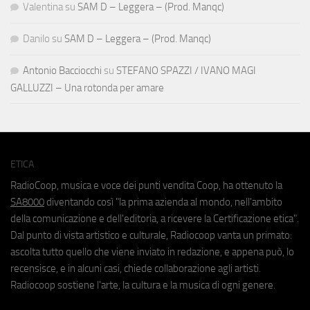
Valentina
su
SAM D – Leggera – (Prod. Manqc)
Danilo
su
SAM D – Leggera – (Prod. Manqc)
Antonio Bacciocchi
su
STEFANO SPAZZI / IVANO MAGI
GALLUZZI – Una rotonda per amare
ETICA
RadioCoop, musica e voce dei punti vendita Coop, ha ottenuto la
SA8000
diventando così "la prima azienda al mondo, nell'ambito
della comunicazione e dell'editoria, a ricevere la Certificazione etica".
Dal punto di vista artistico e culturale, Radiocoop vanta un primato:
ascolta tutto quello che viene inviato in redazione, e appena può, lo
recensisce, e in alcuni casi, chiede collaborazione agli artisti.
Radiocoop sostiene l'arte, la cultura e la musica di ogni genere.