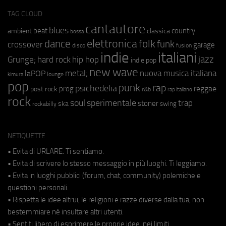
TAG CLOUD
cantautore
blues
beat
country
ambient
classica
bossa
elettronica
dance
folk
funk
crossover
garage
fusion
disco
indie
italiani
jazz
hip hop
Grunge;
hard rock
indie pop
new wave
metal;
nuova musica italiana
laPOP
lounge
kimura
pop
punk
rap
psichedelia
reggae
prog
post rock
r&b
rap italiano
rock
soul
sperimentale
trap
stoner
ska
swing
rockabilly
NETIQUETTE
• Evita di URLARE. Ti sentiamo.
• Evita di scrivere lo stesso messaggio in più luoghi. Ti leggiamo.
• Evita in luoghi pubblici (forum, chat, community) polemiche e
questioni personali.
• Rispetta le idee altrui, le religioni e razze diverse dalla tua, non
bestemmiare né insultare altri utenti.
• Sentiti libero di esprimere le proprie idee, nei limiti