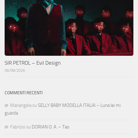
SIR PETROL – Evil Design
06/08/2026
COMMENTI RECENTI
Mariangela
su
SELLY BABY MODELLA ITALIA – Luna lei mi
guarda
Fabrizio
su
DORIAN O. A. – Tao