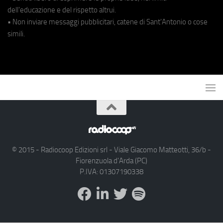
dell'educazione e del rispetto altrui.
• Non inviare messaggi pubblicitari, catene di Sant'Antonio o cose
simili.
© 2015 - Radiocoop Edizioni srl - Viale Giacomo Matteotti, 36/b -
Fiorenzuola d'Arda (PC)
P.IVA: 01307190338