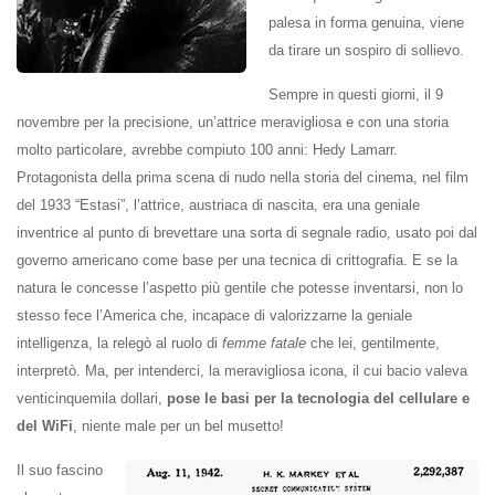
palesa in forma genuina, viene
da tirare un sospiro di sollievo.
Sempre in questi giorni, il 9
novembre per la precisione, un’attrice meravigliosa e con una storia
molto particolare, avrebbe compiuto 100 anni: Hedy Lamarr.
Protagonista della prima scena di nudo nella storia del cinema, nel film
del 1933 “Estasi”, l’attrice, austriaca di nascita, era una geniale
inventrice al punto di brevettare una sorta di segnale radio, usato poi dal
governo americano come base per una tecnica di crittografia. E se la
natura le concesse l’aspetto più gentile che potesse inventarsi, non lo
stesso fece l’America che, incapace di valorizzarne la geniale
intelligenza, la relegò al ruolo di
f
emme fata
le
che lei, gentilmente,
interpretò. Ma, per intenderci, la meravigliosa icona, il cui bacio valeva
venticinquemila dollari,
pose le basi per la tecnologia del cellulare e
del WiFi
, niente male per un bel musetto!
Il suo fascino