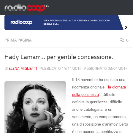
Salta al contenuto
PRIMA PAGINA
0
Hady Lamarr… per gentile concessione.
DI
ELENA MIGLIETTI
· PUBBLICATO
14/11/2014
· AGGIORNATO
03/04/2017
Il 13 novembre ha ospitato una
ricorrenza originale, “
la giornata
della gentilezza
”. Difficile
definire la gentilezza, difficile
anche catalogarla: è un
sentimento, un comportamento,
una disposizione d’animo? Certo
è che quando la gentilezza si