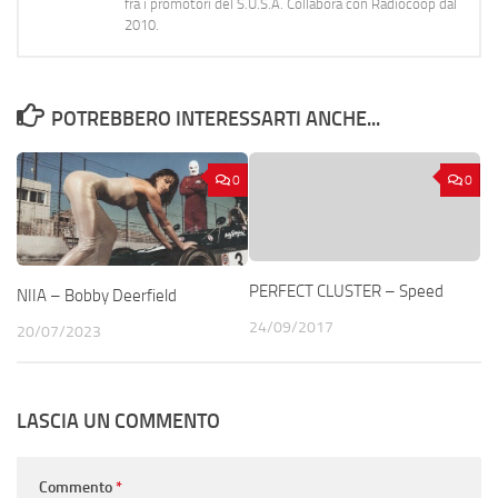
fra i promotori del S.U.S.A. Collabora con Radiocoop dal
2010.
POTREBBERO INTERESSARTI ANCHE...
0
0
PERFECT CLUSTER – Speed
NIIA – Bobby Deerfield
24/09/2017
20/07/2023
LASCIA UN COMMENTO
Commento
*