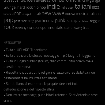
funk
crossover
garage
fusion
disco
indie
italiani
jazz
hip hop
Grunge;
hard rock
indie pop
new wave
metal;
nuova musica italiana
laPOP
lounge
kimura
pop
punk
rap
psichedelia
reggae
prog
post rock
r&b
rap italiano
rock
soul
sperimentale
trap
stoner
ska
swing
rockabilly
NETIQUETTE
• Evita di URLARE. Ti sentiamo.
• Evita di scrivere lo stesso messaggio in più luoghi. Ti leggiamo.
• Evita in luoghi pubblici (forum, chat, community) polemiche e
questioni personali.
• Rispetta le idee altrui, le religioni e razze diverse dalla tua, non
bestemmiare né insultare altri utenti.
• Sentiti libero di esprimere le proprie idee, nei limiti
dell'educazione e del rispetto altrui.
• Non inviare messaggi pubblicitari, catene di Sant'Antonio o cose
simili.