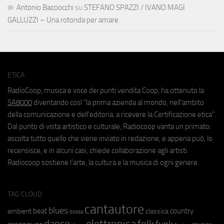
Antonio Bacciocchi
su
STEFANO SPAZZI / IVANO MAGI
GALLUZZI – Una rotonda per amare
ETICA
RadioCoop, musica e voce dei punti vendita Coop, ha ottenuto la
SA8000
diventando così "la prima azienda al mondo, nell'ambito
della comunicazione e dell'editoria, a ricevere la Certificazione etica".
Dal punto di vista artistico e culturale, Radiocoop vanta un primato:
ascolta tutto quello che viene inviato in redazione, e appena può, lo
recensisce, e in alcuni casi, chiede collaborazione agli artisti.
Radiocoop sostiene l'arte, la cultura e la musica di ogni genere.
TAG CLOUD
cantautore
blues
beat
country
ambient
classica
bossa
elettronica
dance
folk