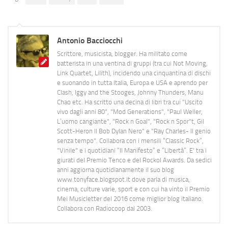
Antonio Bacciocchi
Scrittore, musicista, blogger. Ha militato come
batterista in una ventina di gruppi (tra cui Not Moving,
Link Quartet, Lilith), incidendo una cinquantina di dischi
e suonando in tutta Italia, Europa e USA e aprendo per
Clash, Iggy and the Stooges, Johnny Thunders, Manu
Chao etc. Ha scritto una decina di libri tra cui "Uscito
vivo dagli anni 80", "Mod Generations", "Paul Weller,
L’uomo cangiante", "Rock n Goal", "Rock n Spor"t, Gil
Scott-Heron Il Bob Dylan Nero" e "Ray Charles- Il genio
senza tempo". Collabora con i mensili “Classic Rock”,
"Vinile" e i quotidiani “Il Manifesto” e “Libertà”. E' tra i
giurati del Premio Tenco e del Rockol Awards. Da sedici
anni aggiorna quotidianamente il suo blog
www.tonyface.blogspot.it dove parla di musica,
cinema, culture varie, sport e con cui ha vinto il Premio
Mei Musicletter del 2016 come miglior blog italiano.
Collabora con Radiocoop dal 2003.