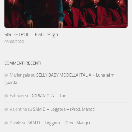
SIR PETROL – Evil Design
06/08/2026
COMMENTI RECENTI
Mariangela
su
SELLY BABY MODELLA ITALIA – Luna lei mi
guarda
Fabrizio
su
DORIAN O. A. – Tao
Valentina
su
SAM D – Leggera – (Prod. Manqc)
Danilo
su
SAM D – Leggera – (Prod. Manqc)