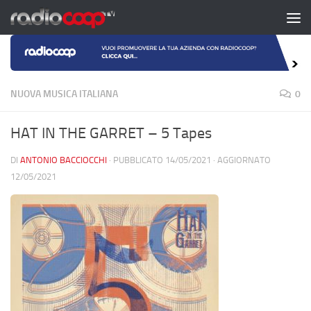
Salta al contenuto
NUOVA MUSICA ITALIANA
0
HAT IN THE GARRET – 5 Tapes
DI
ANTONIO BACCIOCCHI
· PUBBLICATO
14/05/2021
· AGGIORNATO
12/05/2021