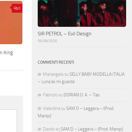
0
SIR PETROL – Evil Design
06/08/2026
n King
COMMENTI RECENTI
Mariangela
su
SELLY BABY MODELLA ITALIA
– Luna lei mi guarda
Fabrizio
su
DORIAN O. A. – Tao
Valentina
su
SAM D – Leggera – (Prod.
Manqc)
Danilo
su
SAM D – Leggera – (Prod. Manqc)