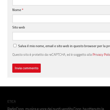
Nome
*
Sito web
Salva il mio nome, email e sito web in questo browser per la 
Questo sito è protetto da reCAPTCHA, ed è soggetto alla
Privacy Poli
ETICA
RadioCoop, musica e voce dei punti vendita Coop, ha ottenuto la