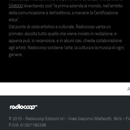
SA8000
diventando così "la prima azienda al mondo, nell'ambito
della comunicazione e dell'editoria, a ricevere la Certificazione
etica".
Dal punto di vista artistico e culturale, Radiocoop vanta un
primato: ascolta tutto quello che viene inviato in redazione, e
appena può, lo recensisce, e in alcuni casi, chiede collaborazione
agli artisti. Radiocoop sostiene l'arte, la cultura e la musica di ogni
genere.
A
© 2015 - Radiocoop Edizioni srl - Viale Giacomo Matteotti, 36/b - Fi
P.IVA: 01307190338