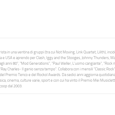
ista in una ventina di gruppi (tra cui Not Moving, Link Quartet, Lilith), inc
uropa e USA e aprendo per Clash, Iggy and the Stooges, Johnny Thunders, 
o dagli anni 80", "Mod Generations", "Paul Weller, L’uomo cangiante", "Rock n
Ray Charles- Il genio senza tempo". Collabora con i mensili “Classic Rock”,
urati del Premio Tenco e del Rockol Awards. Da sedici anni aggiorna quotidia
a, cinema, culture varie, sport e con cui ha vinto il Premio Mei Musiclett
ocoop dal 2003.