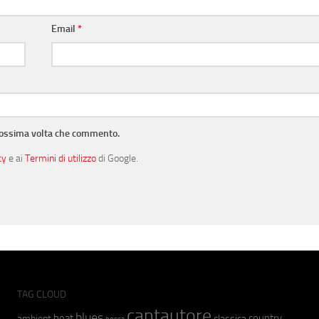
Email
*
prossima volta che commento.
cy
e ai
Termini di utilizzo
di Google.
TAG CLOUD
cantautore
blues
beat
country
ambient
classica