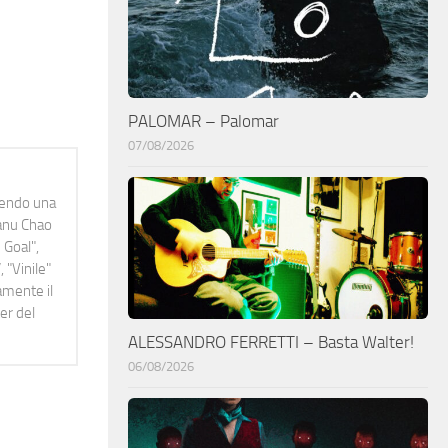
PALOMAR – Palomar
07/08/2026
idendo una
Manu Chao
 Goal",
 "Vinile"
namente il
er del
ALESSANDRO FERRETTI – Basta Walter!
06/08/2026