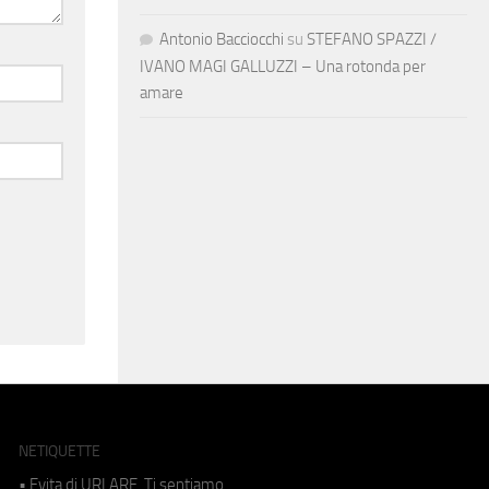
Antonio Bacciocchi
su
STEFANO SPAZZI /
IVANO MAGI GALLUZZI – Una rotonda per
amare
NETIQUETTE
• Evita di URLARE. Ti sentiamo.