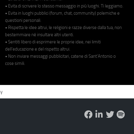
• Evita di scrivere lo stesso messaggio in più luoghi. Ti leggiamo.
• Evita in luoghi pubblici (forum, chat, community) polemiche e
questioni personali.
• Rispetta le idee altrui, le religioni e razze diverse dalla tua, non
bestemmiare né insultare altri utenti.
• Sentiti libero di esprimere le proprie idee, nei limiti
dell'educazione e del rispetto altrui.
• Non inviare messaggi pubblicitari, catene di Sant'Antonio o
cose simili.
cy