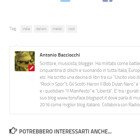
Tag:
indie
italiani
metal;
rock
Antonio Bacciocchi
Scrittore, musicista, blogger. Ha militato come batter
cinquantina di dischi e suonando in tutta Italia, E
etc. Ha scritto una decina di libri tra cui "Uscito viv
"Rock n Spor"t, Gil Scott-Heron Il Bob Dylan Nero" e "
e i quotidiani “Il Manifesto” e “Libertà”. E' tra i gi
suo blog www.tonyface.blogspot.it dove parla di music
2016 come miglior blog italiano. Collabora con Radi
POTREBBERO INTERESSARTI ANCHE...