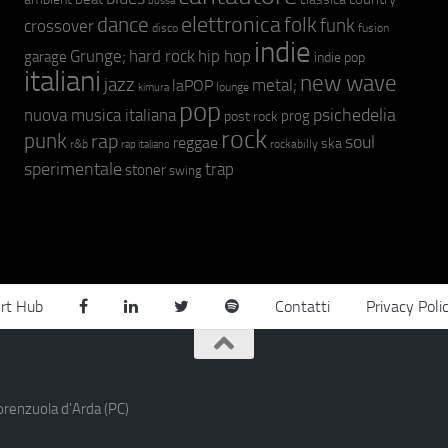
bossa
elettronica
dance
folk
funk
crossover
fusion
disco
indie
hip hop
Grunge;
hard rock
garage
indie pop
italiani
new wave
jazz
metal;
laPOP
lounge
kimura
pop
psichedelia
nuova musica italiana
prog
post rock
rock
punk
rap
soul
reggae
ska
r&b
rockabilly
rap italiano
sperimentale
trap
stoner
swing
rt Hub
Contatti
Privacy Poli
orenzuola d'Arda (PC)