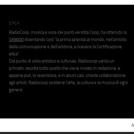
ETICA
RadioCoop, musica e voce dei punti vendita Coop, ha ottenuto la
SA8000
diventando così "la prima azienda al mondo, nell'ambito
della comunicazione e dell'editoria, a ricevere la Certificazione
etica".
Dal punto di vista artistico e culturale, Radiocoop vanta un
primato: ascolta tutto quello che viene inviato in redazione, e
appena può, lo recensisce, e in alcuni casi, chiede collaborazione
agli artisti. Radiocoop sostiene l'arte, la cultura e la musica di ogni
genere.
A