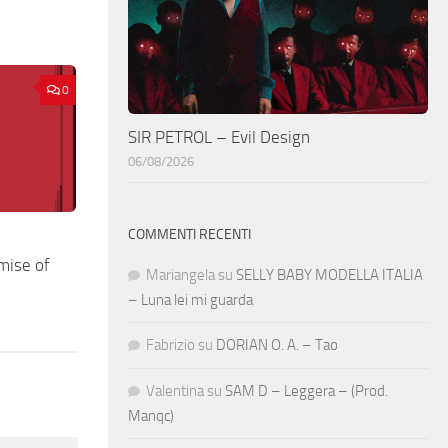
0
SIR PETROL – Evil Design
06/08/2026
COMMENTI RECENTI
mise of
Mariangela
su
SELLY BABY MODELLA ITALIA
– Luna lei mi guarda
Fabrizio
su
DORIAN O. A. – Tao
Valentina
su
SAM D – Leggera – (Prod.
Manqc)