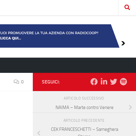
0
SEGUICI:
ARTICOLO SUCCESSIVO
NAIMA – Marte contro Venere
ARTICOLO PRECEDENTE
CEK FRANCESCHETTI – Sarneghera