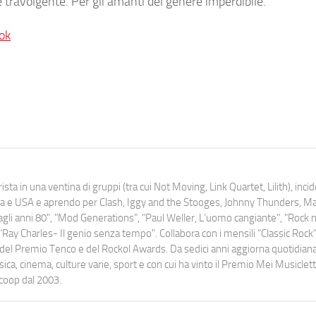
 travolgente. Per gli amanti del genere imperdibile.
ok
ista in una ventina di gruppi (tra cui Not Moving, Link Quartet, Lilith), inc
uropa e USA e aprendo per Clash, Iggy and the Stooges, Johnny Thunders, 
o dagli anni 80", "Mod Generations", "Paul Weller, L’uomo cangiante", "Rock n
Ray Charles- Il genio senza tempo". Collabora con i mensili “Classic Rock”,
urati del Premio Tenco e del Rockol Awards. Da sedici anni aggiorna quotidia
a, cinema, culture varie, sport e con cui ha vinto il Premio Mei Musiclett
ocoop dal 2003.