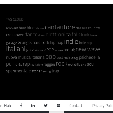
TAG CLOUD
cantautore
blues
beat
country
ambient
classica
bossa
elettronica
dance
folk
funk
crossover
fusion
disco
indie
hip hop
Grunge;
hard rock
garage
indie pop
italiani
new wave
jazz
metal;
laPOP
lounge
kimura
pop
psichedelia
nuova musica italiana
prog
post rock
rock
punk
rap
soul
reggae
ska
r&b
rockabilly
rap italiano
sperimentale
trap
stoner
swing
rt Hub
Contatti
Privacy Poli