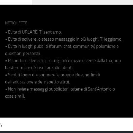
NETIQUETTE
• Evita di URLARE. Ti sentiamo.
• Evita di scrivere lo stesso messaggio in più luoghi. Ti leggiamo.
• Evita in luoghi pubblici (forum, chat, community) polemiche e
questioni personali.
• Rispetta le idee altrui, le religioni e razze diverse dalla tua, non
bestemmiare né insultare altri utenti.
• Sentiti libero di esprimere le proprie idee, nei limiti
dell'educazione e del rispetto altrui.
• Non inviare messaggi pubblicitari, catene di Sant'Antonio o
cose simili.
cy