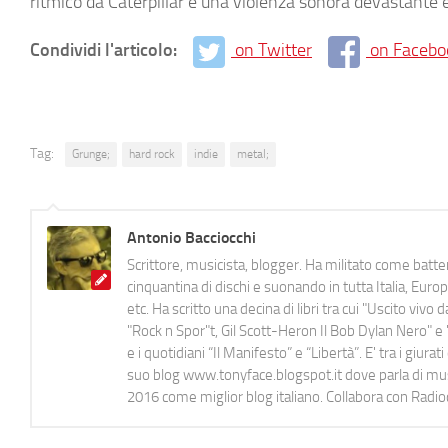
ritmico da Caterpillar e una violenza sonora devastante e
Condividi l'articolo:
on Twitter
on Facebo
Tag:
Grunge;
hard rock
indie
metal;
Antonio Bacciocchi
Scrittore, musicista, blogger. Ha militato come batter
cinquantina di dischi e suonando in tutta Italia, E
etc. Ha scritto una decina di libri tra cui "Uscito viv
"Rock n Spor"t, Gil Scott-Heron Il Bob Dylan Nero" e "
e i quotidiani “Il Manifesto” e “Libertà”. E' tra i gi
suo blog www.tonyface.blogspot.it dove parla di music
2016 come miglior blog italiano. Collabora con Radi