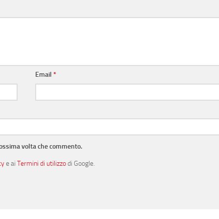
Email
*
prossima volta che commento.
cy
e ai
Termini di utilizzo
di Google.