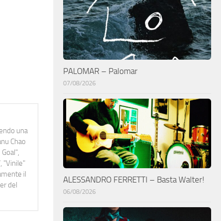
PALOMAR – Palomar
07/08/2026
idendo una
Manu Chao
 Goal",
 "Vinile"
namente il
ALESSANDRO FERRETTI – Basta Walter!
er del
06/08/2026