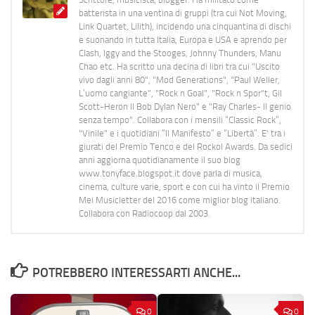
batterista in una ventina di gruppi (tra cui Not Moving,
Link Quartet, Lilith), incidendo una cinquantina di dischi
e suonando in tutta Italia, Europa e USA e aprendo per
Clash, Iggy and the Stooges, Johnny Thunders, Manu
Chao etc. Ha scritto una decina di libri tra cui "Uscito
vivo dagli anni 80", "Mod Generations", "Paul Weller,
L’uomo cangiante", "Rock n Goal", "Rock n Spor"t, Gil
Scott-Heron Il Bob Dylan Nero" e "Ray Charles- Il genio
senza tempo". Collabora con i mensili “Classic Rock”,
"Vinile" e i quotidiani “Il Manifesto” e “Libertà”. E' tra i
giurati del Premio Tenco e del Rockol Awards. Da sedici
anni aggiorna quotidianamente il suo blog
www.tonyface.blogspot.it dove parla di musica,
cinema, culture varie, sport e con cui ha vinto il Premio
Mei Musicletter del 2016 come miglior blog italiano.
Collabora con Radiocoop dal 2003.
POTREBBERO INTERESSARTI ANCHE...
0
0