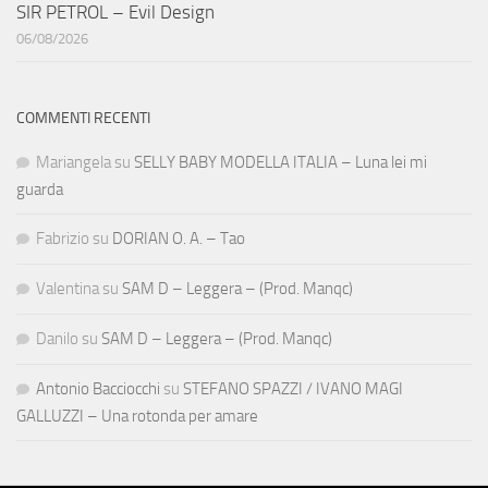
SIR PETROL – Evil Design
06/08/2026
COMMENTI RECENTI
Mariangela
su
SELLY BABY MODELLA ITALIA – Luna lei mi
guarda
Fabrizio
su
DORIAN O. A. – Tao
Valentina
su
SAM D – Leggera – (Prod. Manqc)
Danilo
su
SAM D – Leggera – (Prod. Manqc)
Antonio Bacciocchi
su
STEFANO SPAZZI / IVANO MAGI
GALLUZZI – Una rotonda per amare