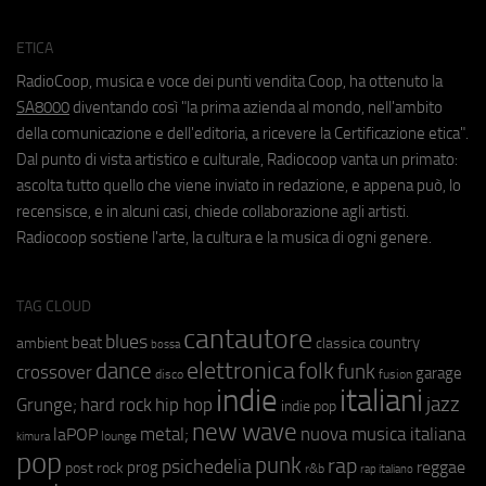
ETICA
RadioCoop, musica e voce dei punti vendita Coop, ha ottenuto la
SA8000
diventando così "la prima azienda al mondo, nell'ambito
della comunicazione e dell'editoria, a ricevere la Certificazione etica".
Dal punto di vista artistico e culturale, Radiocoop vanta un primato:
ascolta tutto quello che viene inviato in redazione, e appena può, lo
recensisce, e in alcuni casi, chiede collaborazione agli artisti.
Radiocoop sostiene l'arte, la cultura e la musica di ogni genere.
TAG CLOUD
cantautore
blues
beat
country
ambient
classica
bossa
elettronica
dance
folk
funk
crossover
garage
fusion
disco
indie
italiani
jazz
hip hop
Grunge;
hard rock
indie pop
new wave
metal;
nuova musica italiana
laPOP
lounge
kimura
pop
punk
rap
psichedelia
reggae
prog
post rock
r&b
rap italiano