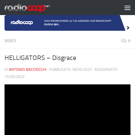
Salta al contenuto
VIDEO
0
HELLIGATORS – Disgrace
DI
ANTONIO BACCIOCCHI
· PUBBLICATO
18/05/2023
· AGGIORNATO
15/05/2023