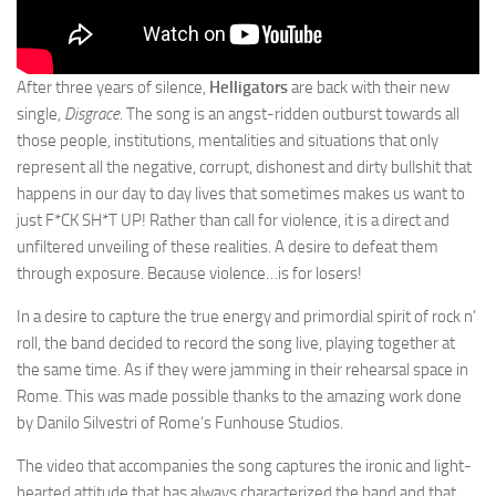
After three years of silence,
Helligators
are back with their new
single,
Disgrace
. The song is an angst-ridden outburst towards all
those people, institutions, mentalities and situations that only
represent all the negative, corrupt, dishonest and dirty bullshit that
happens in our day to day lives that sometimes makes us want to
just F*CK SH*T UP! Rather than call for violence, it is a direct and
unfiltered unveiling of these realities. A desire to defeat them
through exposure. Because violence…is for losers!
In a desire to capture the true energy and primordial spirit of rock n’
roll, the band decided to record the song live, playing together at
the same time. As if they were jamming in their rehearsal space in
Rome. This was made possible thanks to the amazing work done
by Danilo Silvestri of Rome’s Funhouse Studios.
The video that accompanies the song captures the ironic and light-
hearted attitude that has always characterized the band and that