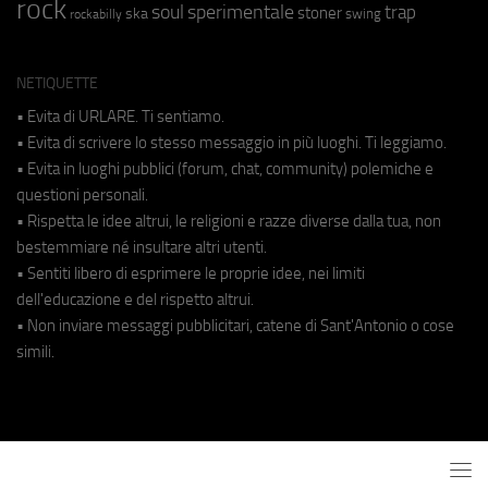
rock
soul
sperimentale
trap
stoner
ska
swing
rockabilly
NETIQUETTE
• Evita di URLARE. Ti sentiamo.
• Evita di scrivere lo stesso messaggio in più luoghi. Ti leggiamo.
• Evita in luoghi pubblici (forum, chat, community) polemiche e
questioni personali.
• Rispetta le idee altrui, le religioni e razze diverse dalla tua, non
bestemmiare né insultare altri utenti.
• Sentiti libero di esprimere le proprie idee, nei limiti
dell'educazione e del rispetto altrui.
• Non inviare messaggi pubblicitari, catene di Sant'Antonio o cose
simili.