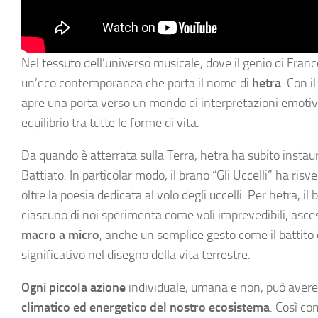
Nel tessuto dell’universo musicale, dove il genio di Fra
un’eco contemporanea che porta il nome di
hetra
. Con i
apre una porta verso un mondo di interpretazioni emotive
equilibrio tra tutte le forme di vita.
Da quando è atterrata sulla Terra, hetra ha subito insta
Battiato. In particolar modo, il brano “Gli Uccelli” ha ris
oltre la poesia dedicata al volo degli uccelli. Per hetra, i
ciascuno di noi sperimenta come voli imprevedibili, asces
macro a micro
, anche un semplice gesto come il battito
significativo nel disegno della vita terrestre.
Ogni piccola azione
individuale, umana e non, può aver
climatico ed energetico del nostro ecosistema
. Così c