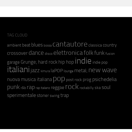
TAG CLOUD
cantautore
blues
beat
country
ambient
classica
bossa
elettronica
dance
folk
funk
crossover
fusion
disco
indie
hip hop
Grunge;
hard rock
garage
indie pop
italiani
new wave
jazz
metal;
laPOP
lounge
kimura
pop
psichedelia
nuova musica italiana
prog
post rock
rock
punk
rap
soul
reggae
ska
r&b
rockabilly
rap italiano
sperimentale
trap
stoner
swing