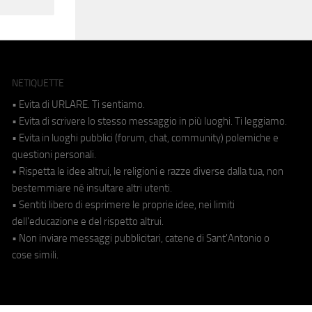
NETIQUETTE
• Evita di URLARE. Ti sentiamo.
• Evita di scrivere lo stesso messaggio in più luoghi. Ti leggiamo.
• Evita in luoghi pubblici (forum, chat, community) polemiche e
questioni personali.
• Rispetta le idee altrui, le religioni e razze diverse dalla tua, non
bestemmiare né insultare altri utenti.
• Sentiti libero di esprimere le proprie idee, nei limiti
dell'educazione e del rispetto altrui.
• Non inviare messaggi pubblicitari, catene di Sant'Antonio o
cose simili.