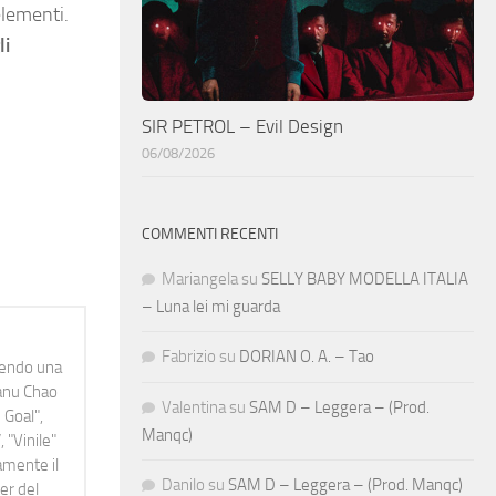
elementi.
li
SIR PETROL – Evil Design
06/08/2026
COMMENTI RECENTI
Mariangela
su
SELLY BABY MODELLA ITALIA
– Luna lei mi guarda
Fabrizio
su
DORIAN O. A. – Tao
idendo una
Manu Chao
Valentina
su
SAM D – Leggera – (Prod.
 Goal",
Manqc)
 "Vinile"
namente il
Danilo
su
SAM D – Leggera – (Prod. Manqc)
er del