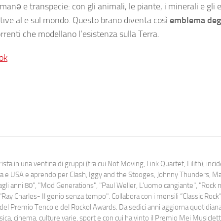
anə e transpecie: con gli animali, le piante, i minerali e gli 
tive al e sul mondo. Questo brano diventa così
emblema deg
 correnti che modellano l’esistenza sulla Terra.
ok
ista in una ventina di gruppi (tra cui Not Moving, Link Quartet, Lilith), inc
uropa e USA e aprendo per Clash, Iggy and the Stooges, Johnny Thunders, 
o dagli anni 80", "Mod Generations", "Paul Weller, L’uomo cangiante", "Rock n
Ray Charles- Il genio senza tempo". Collabora con i mensili “Classic Rock”,
urati del Premio Tenco e del Rockol Awards. Da sedici anni aggiorna quotidia
a, cinema, culture varie, sport e con cui ha vinto il Premio Mei Musiclett