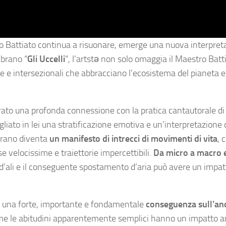
nco Battiato continua a risuonare, emerge una nuova interpret
l brano “
Gli Uccelli
“, l’artstə non solo omaggia il Maestro Batt
 e intersezionali che abbracciano l’ecosistema del pianeta e i
urato una profonda connessione con la pratica cantautorale d
vegliato in lei una stratificazione emotiva e un’interpretazione
l brano diventa
un manifesto di intrecci di movimenti di vita
, 
e velocissime e traiettorie impercettibili.
Da micro a macro 
 d’ali e il conseguente spostamento d’aria può avere un impat
e una forte, importante e fondamentale
conseguenza sull’a
ome le abitudini apparentemente semplici hanno un impatto a