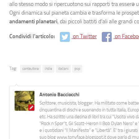
allo stesso modo si ripercuotono sui rapporti tra esserə um
Ogni dinamica sul pianeta cambia e trasforma le prospet
andamenti planetari
, dai piccoli battiti d’ali alle grandi
Condividi l'articolo:
on Twitter
on Facebo
Tag:
cantautore
indie
italiani
pop
Antonio Bacciocchi
Scrittore, musicista, blogger. Ha militato come batter
cinquantina di dischi e suonando in tutta Italia, E
etc. Ha scritto una decina di libri tra cui "Uscito viv
"Rock n Spor"t, Gil Scott-Heron Il Bob Dylan Nero" e "
e i quotidiani “Il Manifesto” e “Libertà”. E' tra i gi
suo blog www.tonyface.blogspot.it dove parla di music