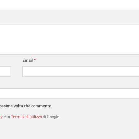
Email
*
prossima volta che commento.
cy
e ai
Termini di utilizzo
di Google.