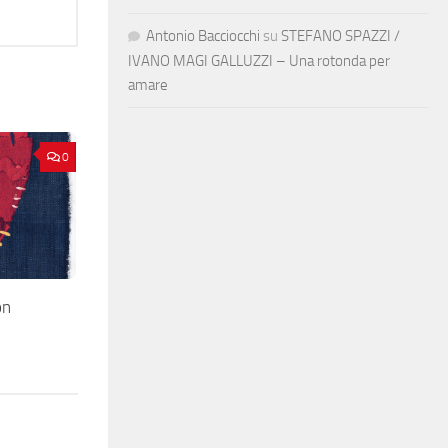
Antonio Bacciocchi
su
STEFANO SPAZZI /
IVANO MAGI GALLUZZI – Una rotonda per
amare
0
òn