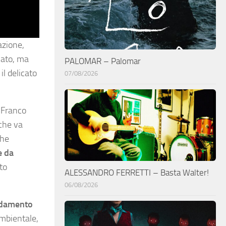
azione,
iato, ma
PALOMAR – Palomar
l delicato
07/08/2026
i Franco
 che va
che
e da
to
ALESSANDRO FERRETTI – Basta Walter!
06/08/2026
ndamento
mbientale,