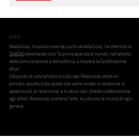
ETICA
RadioCoop, musica e voce dei punti vendita Coop, ha ottenuto la
SA8000
diventando così "la prima azienda al mondo, nell'ambito
della comunicazione e dell'editoria, a ricevere la Certificazione
etica".
Dal punto di vista artistico e culturale, Radiocoop vanta un
primato: ascolta tutto quello che viene inviato in redazione, e
appena può, lo recensisce, e in alcuni casi, chiede collaborazione
agli artisti. Radiocoop sostiene l'arte, la cultura e la musica di ogni
genere.