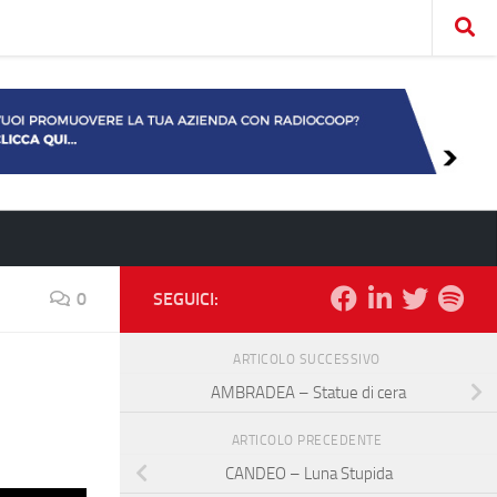
0
SEGUICI:
ARTICOLO SUCCESSIVO
AMBRADEA – Statue di cera
ARTICOLO PRECEDENTE
CANDEO – Luna Stupida