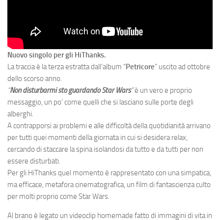
Nuovo singolo per gli HiThanks.
La traccia è la terza estratta dall’album “
Petricore
” uscito ad ottobre
dello scorso anno.
“
Non disturbarmi sto guardando Star Wars
”
è un vero e proprio
messaggio, un po’ come quelli che si lasciano sulle porte degli
alberghi.
A contrapporsi ai problemi e alle difficoltà della quotidianità arrivano
per tutti quei momenti della giornata in cui si desidera relax,
cercando di staccare la spina isolandosi da tutto e da tutti per non
essere disturbati.
Per gli HiThanks quel momento è rappresentato con una simpatica,
ma efficace, metafora cinematografica, un film di fantascienza culto
per molti proprio come Star Wars.
Al brano è legato un videoclip homemade fatto di immagini di vita in