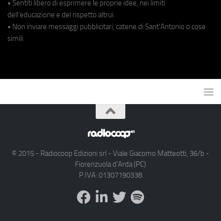
• Sentiti libero di esprimere le proprie idee, nei limiti
dell'educazione e del rispetto altrui.
• Non inviare messaggi pubblicitari, catene di Sant'Antonio o cose
simili.
© 2015 - Radiocoop Edizioni srl - Viale Giacomo Matteotti, 36/b -
Fiorenzuola d'Arda (PC)
P.IVA: 01307190338