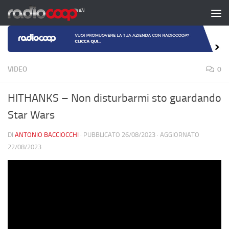
Salta al contenuto
VIDEO
0
HITHANKS – Non disturbarmi sto guardando
Star Wars
DI
ANTONIO BACCIOCCHI
· PUBBLICATO
26/08/2023
· AGGIORNATO
22/08/2023