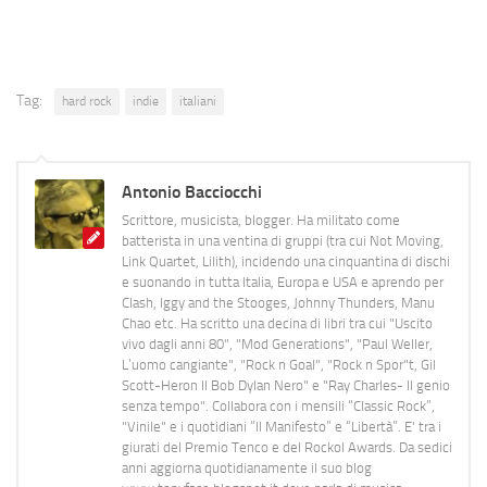
Tag:
hard rock
indie
italiani
Antonio Bacciocchi
Scrittore, musicista, blogger. Ha militato come
batterista in una ventina di gruppi (tra cui Not Moving,
Link Quartet, Lilith), incidendo una cinquantina di dischi
e suonando in tutta Italia, Europa e USA e aprendo per
Clash, Iggy and the Stooges, Johnny Thunders, Manu
Chao etc. Ha scritto una decina di libri tra cui "Uscito
vivo dagli anni 80", "Mod Generations", "Paul Weller,
L’uomo cangiante", "Rock n Goal", "Rock n Spor"t, Gil
Scott-Heron Il Bob Dylan Nero" e "Ray Charles- Il genio
senza tempo". Collabora con i mensili “Classic Rock”,
"Vinile" e i quotidiani “Il Manifesto” e “Libertà”. E' tra i
giurati del Premio Tenco e del Rockol Awards. Da sedici
anni aggiorna quotidianamente il suo blog