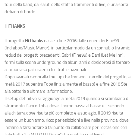
tour della band, dai saluti dello staff a frammenti di live, è una sorta
di diario di bordo.
HITHANKS
Il progetto
HiThanks
nasce a fine 2016 dalle ceneri dei Fine99
(Indiebox/Music Manor), in particolar modo da un connubio tra amici
reduci dei progetti precedenti, Gabri (Fine99) e Dani (Let Me Inn),
fermi sulla scena underground da alcuni anni e desiderosi di tornare
a imporsi su palcoscenici limitrofi e nazionali.
Dopo svariati cambi alla line-up che frenano il decollo del progetto, a
metà 2017 subentra Toba (inizialmente al basso) e a fine 2018 Ste
alla batteria a ultimare la formazione.
Il setup definitivo si raggiunge a metà 2019 quando si scambiano di
strumento Dani e Toba, dove il primo passa al basso e il secondo
alla chitarra dove risulta più completo e a suo agio. Il 2019 risulta
essere un buon anno, ricco per esibizioni e live nella provincia, dove
iniziano a farsi notare a tal punto da collaborare per l’occasione con
l’etichetta “La M.U.O.R.I Dischi” che pubblicizza il live di