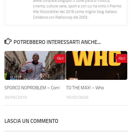
www.tonyface.blogspot.it dove parla di musica,
cinema, culture varie, sport e con cui ha vinto il Premio
Mei Musicletter del 2016 come miglior blog italiano.
Collabora con Radiocoop dal 2003.
POTREBBERO INTERESSARTI ANCHE...
0
0
SPORCO NOPROBLEM – Corri
TO THE MAX! – Who
29/05/2019
16/02/2026
LASCIA UN COMMENTO