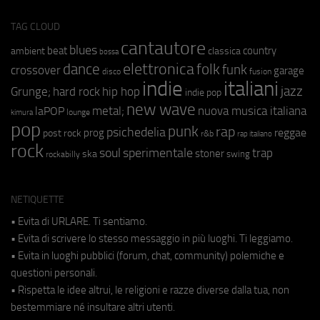
TAG CLOUD
cantautore
blues
beat
country
ambient
classica
bossa
elettronica
dance
folk
funk
crossover
garage
fusion
disco
indie
italiani
jazz
hip hop
Grunge;
hard rock
indie pop
new wave
metal;
nuova musica italiana
laPOP
lounge
kimura
pop
punk
rap
psichedelia
reggae
prog
post rock
r&b
rap italiano
rock
soul
sperimentale
trap
stoner
ska
swing
rockabilly
NETIQUETTE
• Evita di URLARE. Ti sentiamo.
• Evita di scrivere lo stesso messaggio in più luoghi. Ti leggiamo.
• Evita in luoghi pubblici (forum, chat, community) polemiche e
questioni personali.
• Rispetta le idee altrui, le religioni e razze diverse dalla tua, non
bestemmiare né insultare altri utenti.