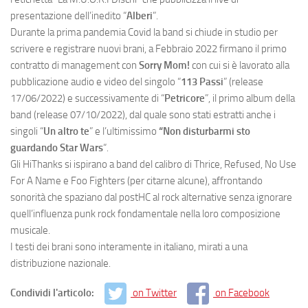
presentazione dell’inedito “
Alberi
”.
Durante la prima pandemia Covid la band si chiude in studio per
scrivere e registrare nuovi brani, a Febbraio 2022 firmano il primo
contratto di management con
Sorry Mom!
con cui si è lavorato alla
pubblicazione audio e video del singolo “
113 Passi
” (release
17/06/2022) e successivamente di “
Petricore
”, il primo album della
band (release 07/10/2022), dal quale sono stati estratti anche i
singoli “
Un altro te
” e l’ultimissimo
“Non disturbarmi sto
guardando Star Wars
“.
Gli HiThanks si ispirano a band del calibro di Thrice, Refused, No Use
For A Name e Foo Fighters (per citarne alcune), affrontando
sonorità che spaziano dal postHC al rock alternative senza ignorare
quell’influenza punk rock fondamentale nella loro composizione
musicale.
I testi dei brani sono interamente in italiano, mirati a una
distribuzione nazionale.
Condividi l'articolo:
on Twitter
on Facebook