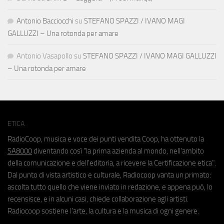
Antonio Bacciocchi
su
STEFANO SPAZZI / IVANO MAGI
GALLUZZI – Una rotonda per amare
Antonio Vasapollo
su
STEFANO SPAZZI / IVANO MAGI GALLUZZI
– Una rotonda per amare
ETICA
RadioCoop, musica e voce dei punti vendita Coop, ha ottenuto la
SA8000
diventando così "la prima azienda al mondo, nell'ambito
della comunicazione e dell'editoria, a ricevere la Certificazione etica".
Dal punto di vista artistico e culturale, Radiocoop vanta un primato:
ascolta tutto quello che viene inviato in redazione, e appena può, lo
recensisce, e in alcuni casi, chiede collaborazione agli artisti.
Radiocoop sostiene l'arte, la cultura e la musica di ogni genere.