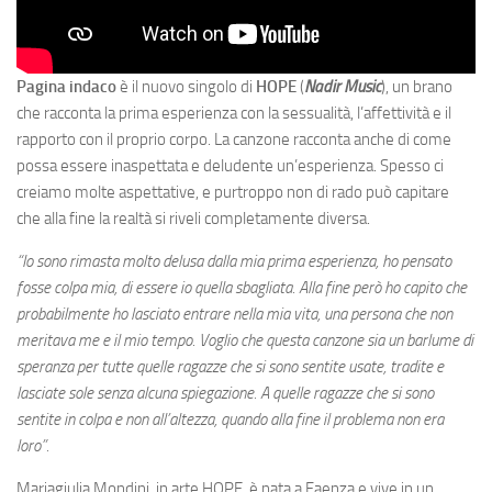
Pagina indaco
è il nuovo singolo di
HOPE
(
Nadir Music
), un brano
che racconta la prima esperienza con la sessualità, l’affettività e il
rapporto con il proprio corpo. La canzone racconta anche di come
possa essere inaspettata e deludente un’esperienza. Spesso ci
creiamo molte aspettative, e purtroppo non di rado può capitare
che alla fine la realtà si riveli completamente diversa.
“Io sono rimasta molto delusa dalla mia prima esperienza, ho pensato
fosse colpa mia, di essere io quella sbagliata. Alla fine però ho capito che
probabilmente ho lasciato entrare nella mia vita, una persona che non
meritava me e il mio tempo. Voglio che questa canzone sia un barlume di
speranza per tutte quelle ragazze che si sono sentite usate, tradite e
lasciate sole senza alcuna spiegazione. A quelle ragazze che si sono
sentite in colpa e non all’altezza, quando alla fine il problema non era
loro”.
Mariagiulia Mondini, in arte HOPE, è nata a Faenza e vive in un