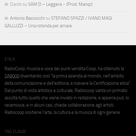
Danilo
su
SAM D – Leggera – (Prod. Manqc)
Antonio Bacciocchi
su
STEFANO SPAZZI / IVANO MAGI
GALLUZZI – Una rotonda per amare
ETICA
RadioCoop, musica e voce dei punti vendita Coop, ha ottenuto la
SA8000
diventando così "la prima azienda al mondo, nell'ambito
della comunicazione e dell'editoria, a ricevere la Certificazione etica".
Dal punto di vista artistico e culturale, Radiocoop vanta un primato:
ascolta tutto quello che viene inviato in redazione, e appena può, lo
recensisce, e in alcuni casi, chiede collaborazione agli artisti.
Radiocoop sostiene l'arte, la cultura e la musica di ogni genere.
TAG CLOUD