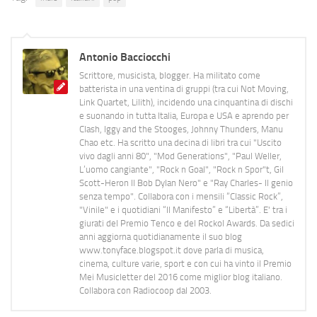
Antonio Bacciocchi
Scrittore, musicista, blogger. Ha militato come
batterista in una ventina di gruppi (tra cui Not Moving,
Link Quartet, Lilith), incidendo una cinquantina di dischi
e suonando in tutta Italia, Europa e USA e aprendo per
Clash, Iggy and the Stooges, Johnny Thunders, Manu
Chao etc. Ha scritto una decina di libri tra cui "Uscito
vivo dagli anni 80", "Mod Generations", "Paul Weller,
L’uomo cangiante", "Rock n Goal", "Rock n Spor"t, Gil
Scott-Heron Il Bob Dylan Nero" e "Ray Charles- Il genio
senza tempo". Collabora con i mensili “Classic Rock”,
"Vinile" e i quotidiani “Il Manifesto” e “Libertà”. E' tra i
giurati del Premio Tenco e del Rockol Awards. Da sedici
anni aggiorna quotidianamente il suo blog
www.tonyface.blogspot.it dove parla di musica,
cinema, culture varie, sport e con cui ha vinto il Premio
Mei Musicletter del 2016 come miglior blog italiano.
Collabora con Radiocoop dal 2003.