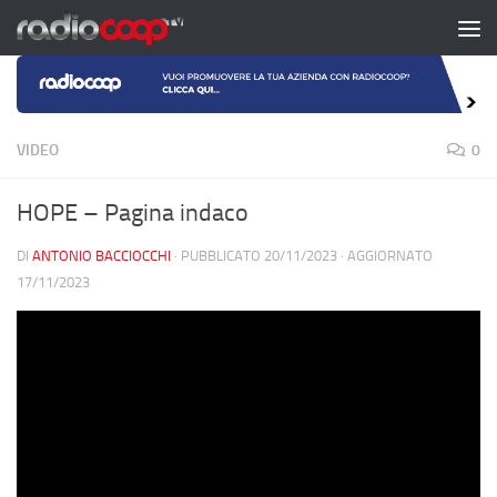
Salta al contenuto
VIDEO
0
HOPE – Pagina indaco
DI
ANTONIO BACCIOCCHI
· PUBBLICATO
20/11/2023
· AGGIORNATO
17/11/2023