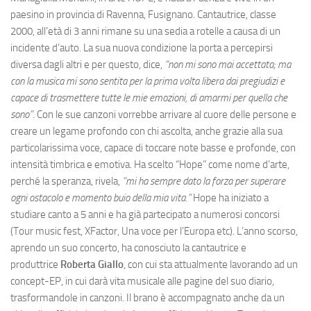
paesino in provincia di Ravenna, Fusignano. Cantautrice, classe
2000, all’età di 3 anni rimane su una sedia a rotelle a causa di un
incidente d’auto. La sua nuova condizione la porta a percepirsi
diversa dagli altri e per questo, dice,
“non mi sono mai accettata; ma
con la musica mi sono sentita per la prima volta libera dai pregiudizi e
capace di trasmettere tutte le mie emozioni, di amarmi per quella che
sono”.
Con le sue canzoni vorrebbe arrivare al cuore delle persone e
creare un legame profondo con chi ascolta, anche grazie alla sua
particolarissima voce, capace di toccare note basse e profonde, con
intensità timbrica e emotiva. Ha scelto “Hope” come nome d’arte,
perché la speranza, rivela,
“mi ha sempre dato la forza per superare
ogni ostacolo e momento buio della mia vita.”
Hope ha iniziato a
studiare canto a 5 anni e ha già partecipato a numerosi concorsi
(Tour music fest, XFactor, Una voce per l’Europa etc). L’anno scorso,
aprendo un suo concerto, ha conosciuto la cantautrice e
produttrice
Roberta Giallo
, con cui sta attualmente lavorando ad un
concept-EP, in cui darà vita musicale alle pagine del suo diario,
trasformandole in canzoni. Il brano è accompagnato anche da un