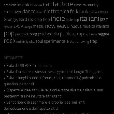
cantautore
blues
beat
country
ambient
classica
bossa
elettronica
dance
folk
funk
crossover
garage
fusion
disco
indie
italiani
jazz
hip hop
Grunge;
hard rock
indie pop
new wave
metal;
nuova musica italiana
laPOP
lounge
kimura
pop
punk
rap
psichedelia
reggae
prog
post rock
r&b
rap italiano
rock
soul
sperimentale
trap
stoner
ska
swing
rockabilly
NETIQUETTE
• Evita di URLARE. Ti sentiamo.
• Evita di scrivere lo stesso messaggio in più luoghi. Ti leggiamo.
• Evita in luoghi pubblici (forum, chat, community) polemiche e
questioni personali.
• Rispetta le idee altrui, le religioni e razze diverse dalla tua, non
bestemmiare né insultare altri utenti.
• Sentiti libero di esprimere le proprie idee, nei limiti
dell'educazione e del rispetto altrui.