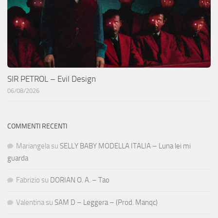
SIR PETROL – Evil Design
06/08/2026
COMMENTI RECENTI
Mariangela
su
SELLY BABY MODELLA ITALIA – Luna lei mi
guarda
Fabrizio
su
DORIAN O. A. – Tao
Valentina
su
SAM D – Leggera – (Prod. Manqc)