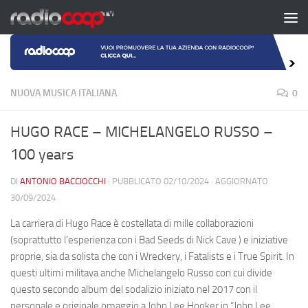
Salta al contenuto
NUOVA MUSICA ITALIANA
0
HUGO RACE – MICHELANGELO RUSSO –
100 years
DI
ANTONIO BACCIOCCHI
· PUBBLICATO
02/10/2024
· AGGIORNATO
30/09/2024
La carriera di Hugo Race è costellata di mille collaborazioni
(soprattutto l’esperienza con i Bad Seeds di Nick Cave ) e iniziative
proprie, sia da solista che con i Wreckery, i Fatalists e i True Spirit. In
questi ultimi militava anche Michelangelo Russo con cui divide
questo secondo album del sodalizio iniziato nel 2017 con il
personale e originale omaggio a John Lee Hooker in “John Lee