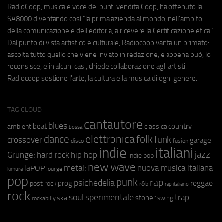
RadioCoop, musica e voce dei punti vendita Coop, ha ottenuto la
SA8000
diventando così "la prima azienda al mondo, nell'ambito
della comunicazione e dell'editoria, a ricevere la Certificazione etica".
Dal punto di vista artistico e culturale, Radiocoop vanta un primato:
ascolta tutto quello che viene inviato in redazione, e appena può, lo
recensisce, e in alcuni casi, chiede collaborazione agli artisti.
Radiocoop sostiene l'arte, la cultura e la musica di ogni genere.
TAG CLOUD
cantautore
blues
beat
country
ambient
classica
bossa
elettronica
dance
folk
funk
crossover
garage
fusion
disco
indie
italiani
jazz
hip hop
Grunge;
hard rock
indie pop
new wave
metal;
nuova musica italiana
laPOP
lounge
kimura
pop
punk
rap
psichedelia
reggae
prog
post rock
r&b
rap italiano
rock
soul
sperimentale
trap
stoner
ska
swing
rockabilly