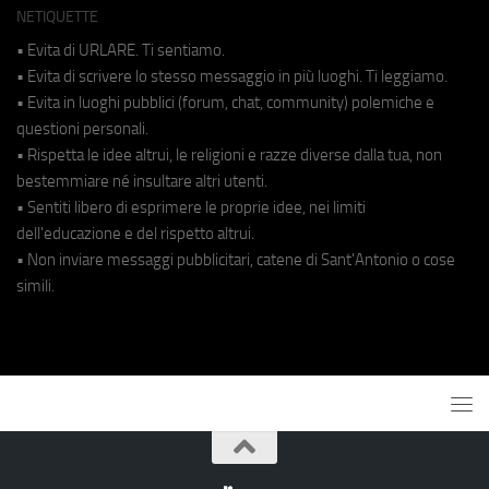
NETIQUETTE
• Evita di URLARE. Ti sentiamo.
• Evita di scrivere lo stesso messaggio in più luoghi. Ti leggiamo.
• Evita in luoghi pubblici (forum, chat, community) polemiche e
questioni personali.
• Rispetta le idee altrui, le religioni e razze diverse dalla tua, non
bestemmiare né insultare altri utenti.
• Sentiti libero di esprimere le proprie idee, nei limiti
dell'educazione e del rispetto altrui.
• Non inviare messaggi pubblicitari, catene di Sant'Antonio o cose
simili.