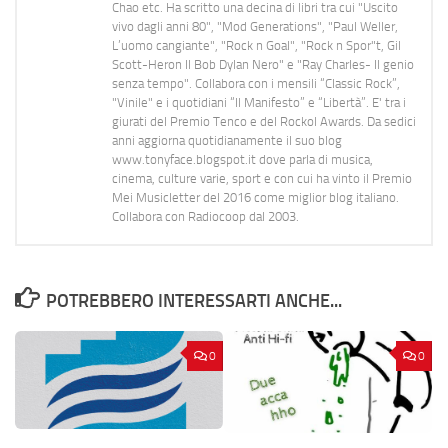
Chao etc. Ha scritto una decina di libri tra cui "Uscito
vivo dagli anni 80", "Mod Generations", "Paul Weller,
L’uomo cangiante", "Rock n Goal", "Rock n Spor"t, Gil
Scott-Heron Il Bob Dylan Nero" e "Ray Charles- Il genio
senza tempo". Collabora con i mensili “Classic Rock”,
"Vinile" e i quotidiani “Il Manifesto” e “Libertà”. E' tra i
giurati del Premio Tenco e del Rockol Awards. Da sedici
anni aggiorna quotidianamente il suo blog
www.tonyface.blogspot.it dove parla di musica,
cinema, culture varie, sport e con cui ha vinto il Premio
Mei Musicletter del 2016 come miglior blog italiano.
Collabora con Radiocoop dal 2003.
POTREBBERO INTERESSARTI ANCHE...
0
0