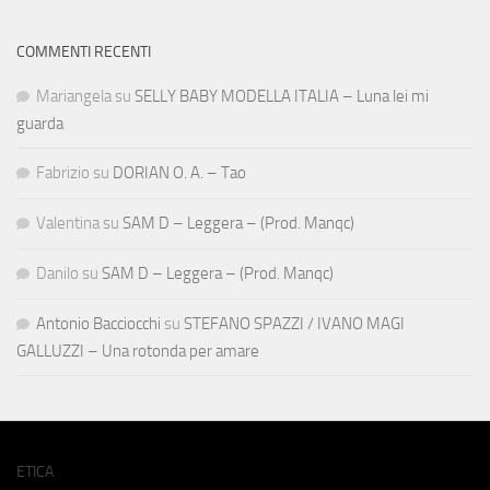
COMMENTI RECENTI
Mariangela
su
SELLY BABY MODELLA ITALIA – Luna lei mi
guarda
Fabrizio
su
DORIAN O. A. – Tao
Valentina
su
SAM D – Leggera – (Prod. Manqc)
Danilo
su
SAM D – Leggera – (Prod. Manqc)
Antonio Bacciocchi
su
STEFANO SPAZZI / IVANO MAGI
GALLUZZI – Una rotonda per amare
ETICA