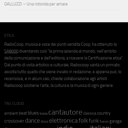
GALLUZZI – Una rotonda per amare
ETICA
RadioCoop, musica e voce dei punti vendita Coop, ha ottenuto la
SA8000
diventando così "la prima azienda al mondo, nell'ambito
della comunicazione e dell'editoria, a ricevere la Certificazione etica".
Dal punto di vista artistico e culturale, Radiocoop vanta un primato:
ascolta tutto quello che viene inviato in redazione, e appena può, lo
recensisce, e in alcuni casi, chiede collaborazione agli artisti.
Radiocoop sostiene l'arte, la cultura e la musica di ogni genere.
TAG CLOUD
cantautore
blues
beat
country
ambient
classica
bossa
elettronica
dance
folk
funk
crossover
garage
fusion
disco