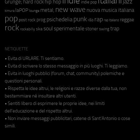
indie
italiani
jazz
hip hop
Grunge;
hard rock
indie pop
new wave
metal;
nuova musica italiana
laPOP
lounge
kimura
pop
punk
rap
psichedelia
reggae
prog
post rock
r&b
rap italiano
rock
soul
sperimentale
trap
stoner
ska
swing
rockabilly
NETIQUETTE
• Evita di URLARE. Ti sentiamo.
• Evita di scrivere lo stesso messaggio in più luoghi. Ti leggiamo.
• Evita in luoghi pubblici (forum, chat, community) polemiche e
questioni personali.
• Rispetta le idee altrui, le religioni e razze diverse dalla tua, non
bestemmiare né insultare altri utenti.
• Sentiti libero di esprimere le proprie idee, nei limiti
dell'educazione e del rispetto altrui.
• Non inviare messaggi pubblicitari, catene di Sant'Antonio o cose
simili.