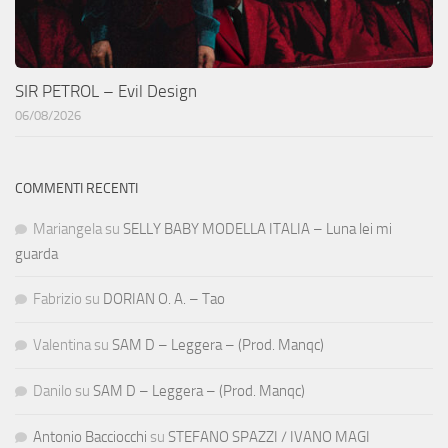
SIR PETROL – Evil Design
06/08/2026
COMMENTI RECENTI
Mariangela
su
SELLY BABY MODELLA ITALIA – Luna lei mi
guarda
Fabrizio
su
DORIAN O. A. – Tao
Valentina
su
SAM D – Leggera – (Prod. Manqc)
Danilo
su
SAM D – Leggera – (Prod. Manqc)
Antonio Bacciocchi
su
STEFANO SPAZZI / IVANO MAGI