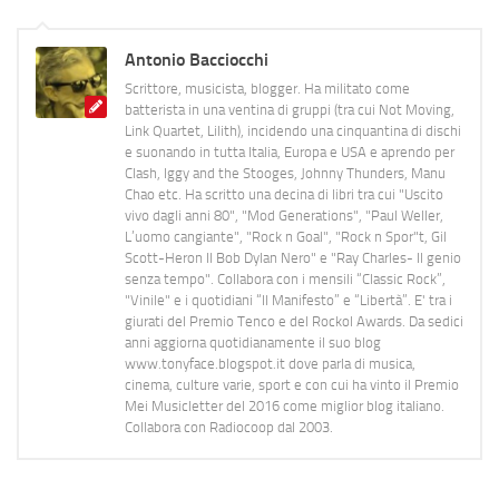
Antonio Bacciocchi
Scrittore, musicista, blogger. Ha militato come
batterista in una ventina di gruppi (tra cui Not Moving,
Link Quartet, Lilith), incidendo una cinquantina di dischi
e suonando in tutta Italia, Europa e USA e aprendo per
Clash, Iggy and the Stooges, Johnny Thunders, Manu
Chao etc. Ha scritto una decina di libri tra cui "Uscito
vivo dagli anni 80", "Mod Generations", "Paul Weller,
L’uomo cangiante", "Rock n Goal", "Rock n Spor"t, Gil
Scott-Heron Il Bob Dylan Nero" e "Ray Charles- Il genio
senza tempo". Collabora con i mensili “Classic Rock”,
"Vinile" e i quotidiani “Il Manifesto” e “Libertà”. E' tra i
giurati del Premio Tenco e del Rockol Awards. Da sedici
anni aggiorna quotidianamente il suo blog
www.tonyface.blogspot.it dove parla di musica,
cinema, culture varie, sport e con cui ha vinto il Premio
Mei Musicletter del 2016 come miglior blog italiano.
Collabora con Radiocoop dal 2003.