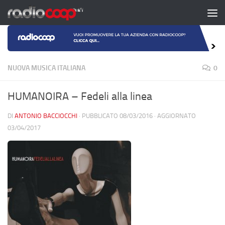
Salta al contenuto
NUOVA MUSICA ITALIANA
0
HUMANOIRA – Fedeli alla linea
DI
ANTONIO BACCIOCCHI
· PUBBLICATO
08/03/2016
· AGGIORNATO
03/04/2017