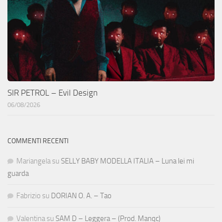
SIR PETROL – Evil Design
06/08/2026
COMMENTI RECENTI
Mariangela
su
SELLY BABY MODELLA ITALIA – Luna lei mi
guarda
Fabrizio
su
DORIAN O. A. – Tao
Valentina
su
SAM D – Leggera – (Prod. Manqc)