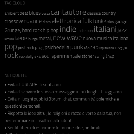
TAG CLOUD
cantautore
blues
beat
country
ambient
classica
bossa
elettronica
dance
folk
funk
crossover
garage
fusion
disco
indie
italiani
jazz
hip hop
Grunge;
hard rock
indie pop
new wave
metal;
nuova musica italiana
laPOP
lounge
kimura
pop
punk
rap
psichedelia
reggae
prog
post rock
r&b
rap italiano
rock
soul
sperimentale
trap
stoner
ska
swing
rockabilly
NETIQUETTE
• Evita di URLARE. Ti sentiamo.
• Evita di scrivere lo stesso messaggio in più luoghi. Ti leggiamo.
• Evita in luoghi pubblici (forum, chat, community) polemiche e
questioni personali.
• Rispetta le idee altrui, le religioni e razze diverse dalla tua, non
bestemmiare né insultare altri utenti.
• Sentiti libero di esprimere le proprie idee, nei limiti