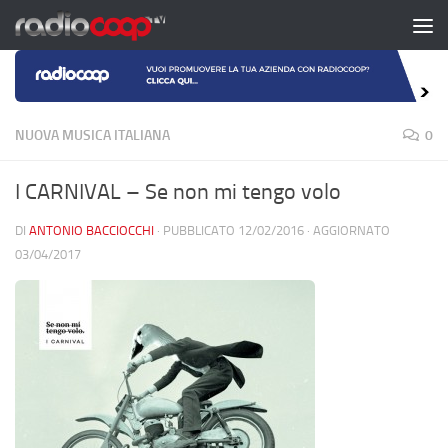
Salta al contenuto
NUOVA MUSICA ITALIANA
0
I CARNIVAL – Se non mi tengo volo
DI
ANTONIO BACCIOCCHI
· PUBBLICATO
12/02/2016
· AGGIORNATO
03/04/2017