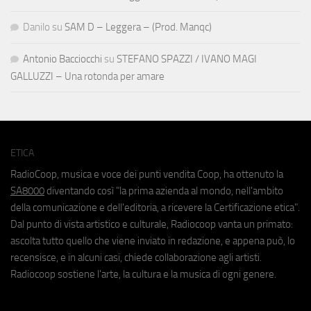
Danilo
su
SAM D – Leggera – (Prod. Manqc)
Antonio Bacciocchi
su
STEFANO SPAZZI / IVANO MAGI
GALLUZZI – Una rotonda per amare
ETICA
RadioCoop, musica e voce dei punti vendita Coop, ha ottenuto la
SA8000
diventando così "la prima azienda al mondo, nell'ambito
della comunicazione e dell'editoria, a ricevere la Certificazione etica".
Dal punto di vista artistico e culturale, Radiocoop vanta un primato:
ascolta tutto quello che viene inviato in redazione, e appena può, lo
recensisce, e in alcuni casi, chiede collaborazione agli artisti.
Radiocoop sostiene l'arte, la cultura e la musica di ogni genere.