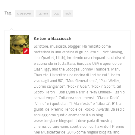
Tag:
crossover
italiani
pop
rock
Antonio Bacciocchi
Scrittore, musicista, blogger. Ha militato come
batterista in una ventina di gruppi (tra cui Not Moving,
Link Quartet, Lilith), incidendo una cinquantina di dischi
e suonando in tutta Italia, Europa e USA e aprendo per
Clash, Iggy and the Stooges, Johnny Thunders, Manu
Chao etc. Ha scritto una decina di libri tra cui "Uscito
vivo dagli anni 80", "Mod Generations", "Paul Weller,
L’uomo cangiante", "Rock n Goal", "Rock n Spor"t, Gil
Scott-Heron Il Bob Dylan Nero" e "Ray Charles- Il genio
senza tempo". Collabora con i mensili “Classic Rock”,
"Vinile" e i quotidiani “Il Manifesto” e “Libertà”. E' tra i
giurati del Premio Tenco e del Rockol Awards. Da sedici
anni aggiorna quotidianamente il suo blog
www.tonyface.blogspot.it dove parla di musica,
cinema, culture varie, sport e con cui ha vinto il Premio
Mei Musicletter del 2016 come miglior blog italiano.