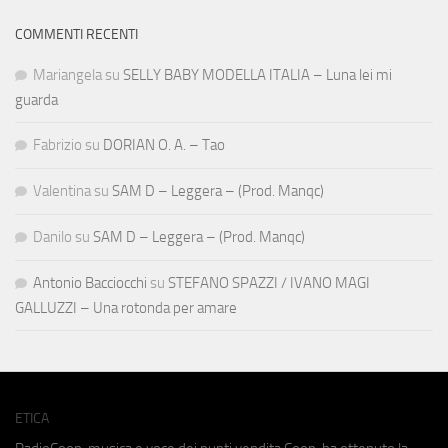
COMMENTI RECENTI
Mariangela
su
SELLY BABY MODELLA ITALIA – Luna lei mi
guarda
Fabrizio
su
DORIAN O. A. – Tao
Valentina
su
SAM D – Leggera – (Prod. Manqc)
Danilo
su
SAM D – Leggera – (Prod. Manqc)
Antonio Bacciocchi
su
STEFANO SPAZZI / IVANO MAGI
GALLUZZI – Una rotonda per amare
ETICA