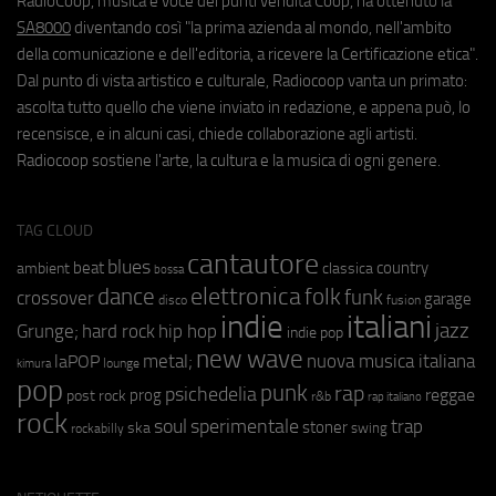
RadioCoop, musica e voce dei punti vendita Coop, ha ottenuto la
SA8000
diventando così "la prima azienda al mondo, nell'ambito
della comunicazione e dell'editoria, a ricevere la Certificazione etica".
Dal punto di vista artistico e culturale, Radiocoop vanta un primato:
ascolta tutto quello che viene inviato in redazione, e appena può, lo
recensisce, e in alcuni casi, chiede collaborazione agli artisti.
Radiocoop sostiene l'arte, la cultura e la musica di ogni genere.
TAG CLOUD
cantautore
blues
beat
country
ambient
classica
bossa
elettronica
dance
folk
funk
crossover
garage
fusion
disco
indie
italiani
jazz
hip hop
Grunge;
hard rock
indie pop
new wave
metal;
nuova musica italiana
laPOP
lounge
kimura
pop
punk
rap
psichedelia
reggae
prog
post rock
r&b
rap italiano
rock
soul
sperimentale
trap
stoner
ska
swing
rockabilly