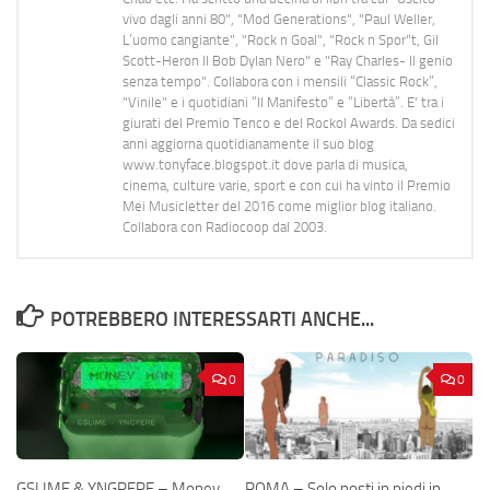
vivo dagli anni 80", "Mod Generations", "Paul Weller,
L’uomo cangiante", "Rock n Goal", "Rock n Spor"t, Gil
Scott-Heron Il Bob Dylan Nero" e "Ray Charles- Il genio
senza tempo". Collabora con i mensili “Classic Rock”,
"Vinile" e i quotidiani “Il Manifesto” e “Libertà”. E' tra i
giurati del Premio Tenco e del Rockol Awards. Da sedici
anni aggiorna quotidianamente il suo blog
www.tonyface.blogspot.it dove parla di musica,
cinema, culture varie, sport e con cui ha vinto il Premio
Mei Musicletter del 2016 come miglior blog italiano.
Collabora con Radiocoop dal 2003.
POTREBBERO INTERESSARTI ANCHE...
0
0
GSLIME & YNGPERE – Money
ROMA – Solo posti in piedi in