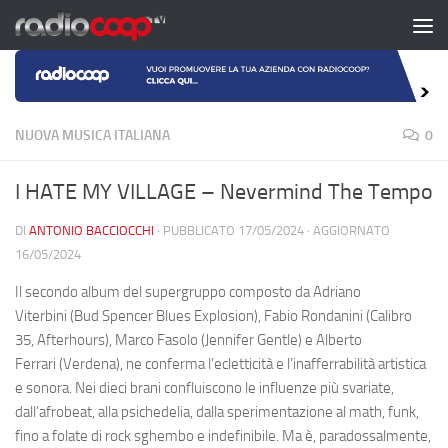
Salta al contenuto
NUOVA MUSICA ITALIANA
0
I HATE MY VILLAGE – Nevermind The Tempo
DI
ANTONIO BACCIOCCHI
· PUBBLICATO
17/05/2024
· AGGIORNATO
16/05/2024
Il secondo album del supergruppo composto da Adriano
Viterbini (Bud Spencer Blues Explosion), Fabio Rondanini (Calibro
35, Afterhours), Marco Fasolo (Jennifer Gentle) e Alberto
Ferrari (Verdena), ne conferma l’ecletticità e l’inafferrabilità artistica
e sonora. Nei dieci brani confluiscono le influenze più svariate,
dall’afrobeat, alla psichedelia, dalla sperimentazione al math, funk,
fino a folate di rock sghembo e indefinibile. Ma è, paradossalmente,