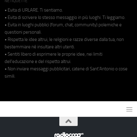
NETIQUETTE
• Evita di URLARE. Ti sentiamo.
• Evita di scrivere lo stesso messaggio in più luoghi. Ti leggiamo.
• Evita in luoghi pubblici (forum, chat, community) polemiche e
questioni personali.
• Rispetta le idee altrui, le religioni e razze diverse dalla tua, non
bestemmiare né insultare altri utenti.
• Sentiti libero di esprimere le proprie idee, nei limiti
dell'educazione e del rispetto altrui.
• Non inviare messaggi pubblicitari, catene di Sant'Antonio o cose
simili.