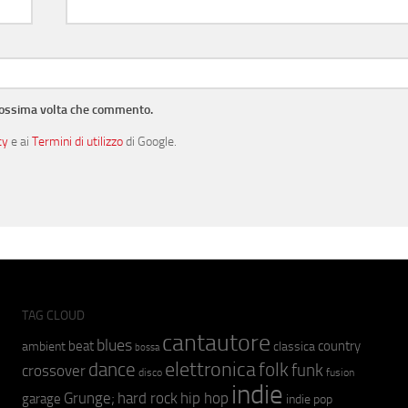
prossima volta che commento.
cy
e ai
Termini di utilizzo
di Google.
TAG CLOUD
cantautore
blues
beat
country
ambient
classica
bossa
elettronica
dance
folk
funk
crossover
fusion
disco
indie
hip hop
Grunge;
hard rock
garage
indie pop