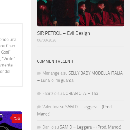
SIR PETROL – Evil Design
idendo una
06/08/2026
Manu Chao
 Goal",
 "Vinile"
COMMENTI RECENTI
namente il
er del
Mariangela
su
SELLY BABY MODELLA ITALIA
– Luna lei mi guarda
Fabrizio
su
DORIAN O. A. – Tao
Valentina
su
SAM D – Leggera – (Prod.
Manqc)
0
Danilo
su
SAM D – Leggera – (Prod. Manqc)