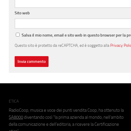
Sito web
Salva il mio nome, email e sito web in questo browser per la 
Questo sito è protetto da reCAPTCHA, ed è soggetto alla
Privacy Poli
ETICA
RadioCoop, musica e voce dei punti vendita Coop, ha ottenuto la
SA8000
diventando così "la prima azienda al mondo, nell'ambito
della comunicazione e dell'editoria, a ricevere la Certificazione