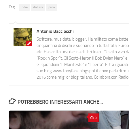
Tag:
indie
italiani
punk
Antonio Bacciocchi
Scrittore, musicista, blogger. Ha militato come batter
cinquantina di dischi e suonando in tutta Italia, E
etc. Ha scritto una decina di libri tra cui "Uscito viv
"Rock n Spor"t, Gil Scott-Heron Il Bob Dylan Nero" e "
e i quotidiani “Il Manifesto” e “Libertà”. E' tra i gi
suo blog www.tonyface.blogspot.it dove parla di music
2016 come miglior blog italiano. Collabora con Radi
POTREBBERO INTERESSARTI ANCHE...
0