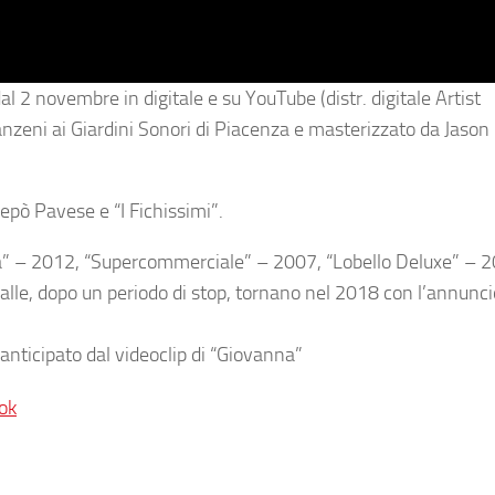
l 2 novembre in digitale e su YouTube (distr. digitale Artist
Sanzeni ai Giardini Sonori di Piacenza e masterizzato da Jaso
repò Pavese
e “I Fichissimi”.
za” – 2012, “Supercommerciale” – 2007, “Lobello Deluxe” – 2
alle
, dopo un periodo di stop,
tornano nel 2018 con l’annunci
anticipato dal videoclip di “Giovanna”
ok