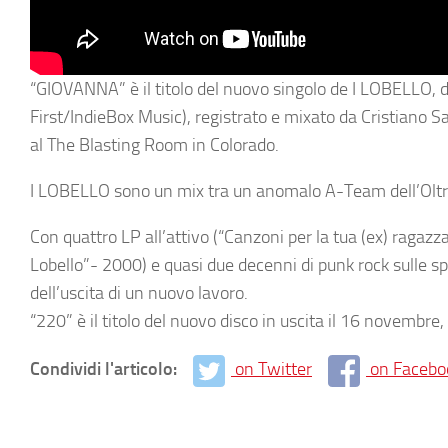
“GIOVANNA” è il titolo del nuovo singolo de I LOBELLO, da
First/IndieBox Music), registrato e mixato da Cristiano 
al The Blasting Room in Colorado.
I LOBELLO
sono un mix tra un anomalo A-Team dell’
Olt
Con quattro LP all’attivo
(“Canzoni per la tua (ex) ragaz
Lobello”- 2000) e
quasi due decenni di punk rock sulle sp
dell’uscita di un nuovo lavoro.
“220” è il titolo del nuovo disco
in uscita il 16 novembre, 
Condividi l'articolo:
on Twitter
on Facebo