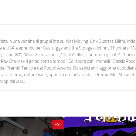
ista in una ventina di gruppi (tra cui Not Moving, Link Quartet, Lilith), inc
uropa e USA e aprendo per Clash, Iggy and the Stooges, Johnny Thunders, 
o dagli anni 80", "Mod Generations", "Paul Weller, L’uomo cangiante", "Rock n
Ray Charles- Il genio senza tempo". Collabora con i mensili “Classic Rock”,
urati del Premio Tenco e del Rockol Awards. Da sedici anni aggiorna quotidia
a, cinema, culture varie, sport e con cui ha vinto il Premio Mei Musiclett
ocoop dal 2003.
0