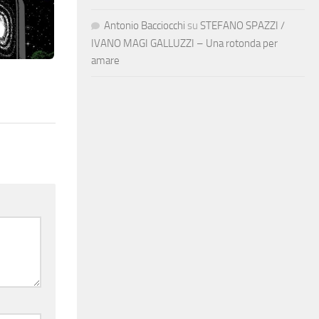
Antonio Bacciocchi
su
STEFANO SPAZZI /
IVANO MAGI GALLUZZI – Una rotonda per
amare