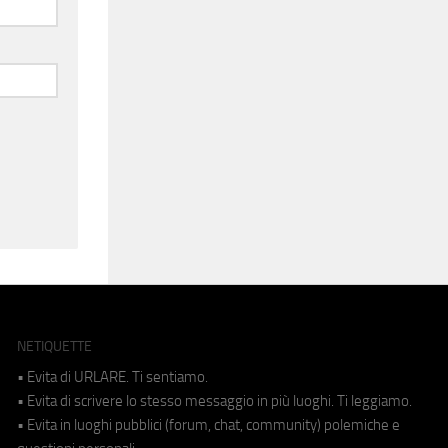
NETIQUETTE
• Evita di URLARE. Ti sentiamo.
• Evita di scrivere lo stesso messaggio in più luoghi. Ti leggiamo.
• Evita in luoghi pubblici (forum, chat, community) polemiche e