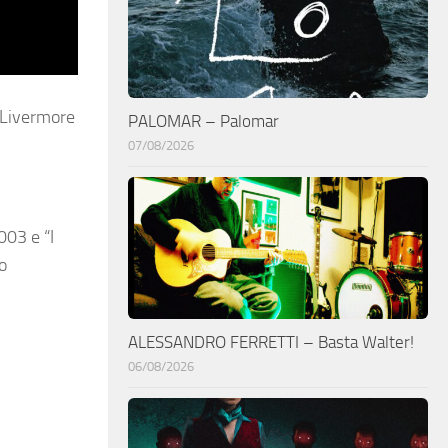
n Livermore
PALOMAR – Palomar
07/08/2026
003 e “I
o
ALESSANDRO FERRETTI – Basta Walter!
06/08/2026