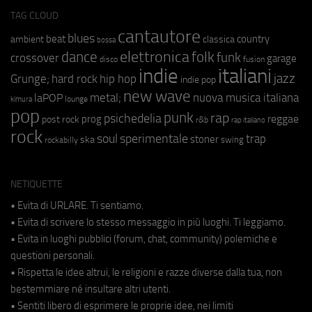
TAG CLOUD
cantautore
blues
beat
country
ambient
classica
bossa
elettronica
dance
folk
funk
crossover
garage
fusion
disco
indie
italiani
jazz
hip hop
Grunge;
hard rock
indie pop
new wave
metal;
nuova musica italiana
laPOP
lounge
kimura
pop
punk
rap
psichedelia
reggae
prog
post rock
r&b
rap italiano
rock
soul
sperimentale
trap
stoner
ska
swing
rockabilly
NETIQUETTE
• Evita di URLARE. Ti sentiamo.
• Evita di scrivere lo stesso messaggio in più luoghi. Ti leggiamo.
• Evita in luoghi pubblici (forum, chat, community) polemiche e
questioni personali.
• Rispetta le idee altrui, le religioni e razze diverse dalla tua, non
bestemmiare né insultare altri utenti.
• Sentiti libero di esprimere le proprie idee, nei limiti