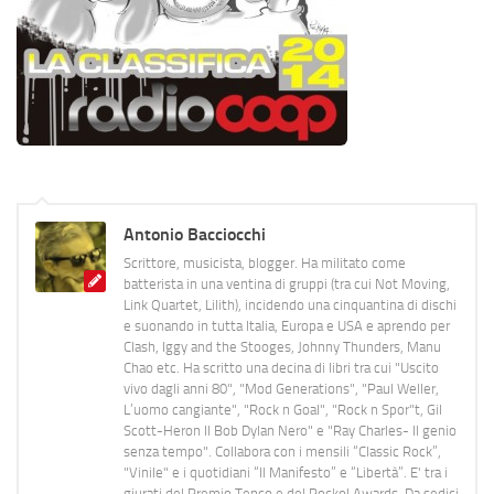
Antonio Bacciocchi
Scrittore, musicista, blogger. Ha militato come
batterista in una ventina di gruppi (tra cui Not Moving,
Link Quartet, Lilith), incidendo una cinquantina di dischi
e suonando in tutta Italia, Europa e USA e aprendo per
Clash, Iggy and the Stooges, Johnny Thunders, Manu
Chao etc. Ha scritto una decina di libri tra cui "Uscito
vivo dagli anni 80", "Mod Generations", "Paul Weller,
L’uomo cangiante", "Rock n Goal", "Rock n Spor"t, Gil
Scott-Heron Il Bob Dylan Nero" e "Ray Charles- Il genio
senza tempo". Collabora con i mensili “Classic Rock”,
"Vinile" e i quotidiani “Il Manifesto” e “Libertà”. E' tra i
giurati del Premio Tenco e del Rockol Awards. Da sedici