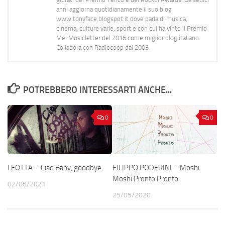
anni aggiorna quotidianamente il suo blog
www.tonyface.blogspot.it dove parla di musica,
cinema, culture varie, sport e con cui ha vinto il Premio
Mei Musicletter del 2016 come miglior blog italiano.
Collabora con Radiocoop dal 2003.
POTREBBERO INTERESSARTI ANCHE...
0
0
LEOTTA – Ciao Baby, goodbye
FILIPPO PODERINI – Moshi
Moshi Pronto Pronto
02/06/2021
25/05/2020