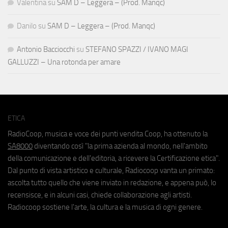
Valentina
su
SAM D – Leggera – (Prod. Manqc)
Danilo
su
SAM D – Leggera – (Prod. Manqc)
Antonio Bacciocchi
su
STEFANO SPAZZI / IVANO MAGI
GALLUZZI – Una rotonda per amare
ETICA
RadioCoop, musica e voce dei punti vendita Coop, ha ottenuto la
SA8000
diventando così "la prima azienda al mondo, nell'ambito
della comunicazione e dell'editoria, a ricevere la Certificazione etica".
Dal punto di vista artistico e culturale, Radiocoop vanta un primato:
ascolta tutto quello che viene inviato in redazione, e appena può, lo
recensisce, e in alcuni casi, chiede collaborazione agli artisti.
Radiocoop sostiene l'arte, la cultura e la musica di ogni genere.