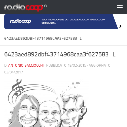
Salta al contenuto
6423AED892DBF43714968CAA3F627583_L
6423aed892dbf43714968caa3f627583_L
DI
ANTONIO BACCIOCCHI
· PUBBLICATO
19/02/2015
· AGGIORNATO
03/04/2017