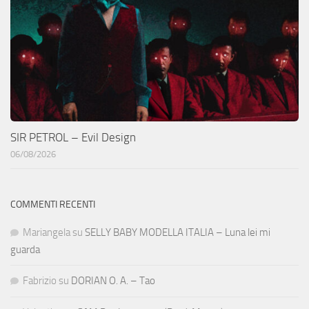
SIR PETROL – Evil Design
06/08/2026
COMMENTI RECENTI
Mariangela
su
SELLY BABY MODELLA ITALIA – Luna lei mi
guarda
Fabrizio
su
DORIAN O. A. – Tao