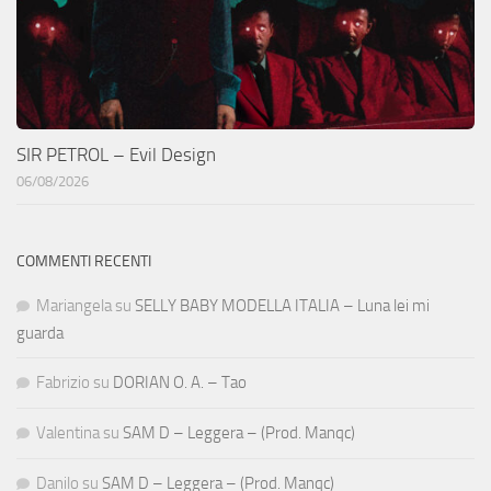
SIR PETROL – Evil Design
06/08/2026
COMMENTI RECENTI
Mariangela
su
SELLY BABY MODELLA ITALIA – Luna lei mi
guarda
Fabrizio
su
DORIAN O. A. – Tao
Valentina
su
SAM D – Leggera – (Prod. Manqc)
Danilo
su
SAM D – Leggera – (Prod. Manqc)