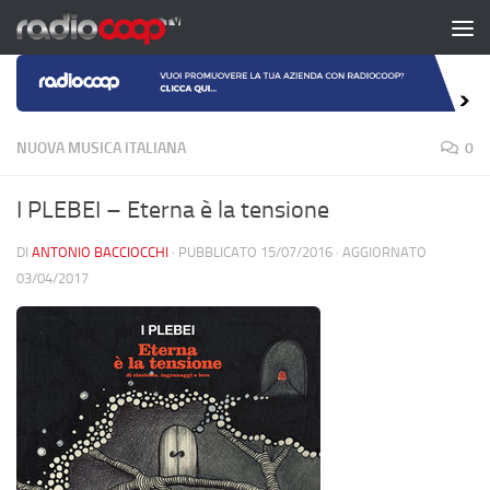
Salta al contenuto
NUOVA MUSICA ITALIANA
0
I PLEBEI – Eterna è la tensione
DI
ANTONIO BACCIOCCHI
· PUBBLICATO
15/07/2016
· AGGIORNATO
03/04/2017