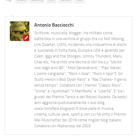
Antonio Bacciocchi
Scrittore, musicista, blogger. Ha militato come
batterista in una ventina di gruppi (tra cui Not Moving,
Link Quartet, Lilith), incidendo una cinquantina di dischi
e suonando in tutta Italia, Europa e USA e aprendo per
Clash, Iggy and the Stooges, Johnny Thunders, Manu
Chao etc. Ha scritto una decina di libri tra cui "Uscito
vivo dagli anni 80", "Mod Generations", "Paul Weller,
L’uomo cangiante", "Rock n Goal", "Rock n Spor"t, Gil
Scott-Heron Il Bob Dylan Nero" e "Ray Charles- Il genio
senza tempo". Collabora con i mensili “Classic Rock”,
"Vinile" e i quotidiani “Il Manifesto” e “Libertà”. E' tra i
giurati del Premio Tenco e del Rockol Awards. Da sedici
anni aggiorna quotidianamente il suo blog
www.tonyface.blogspot.it dove parla di musica,
cinema, culture varie, sport e con cui ha vinto il Premio
Mei Musicletter del 2016 come miglior blog italiano.
Collabora con Radiocoop dal 2003.