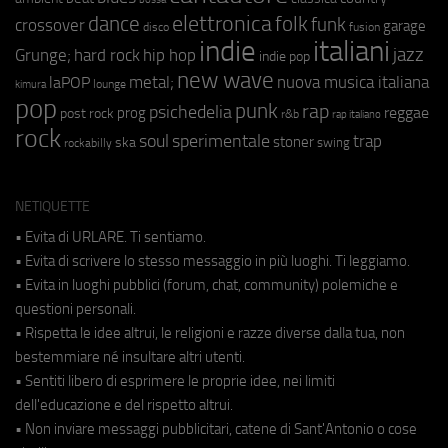
elettronica
dance
folk
funk
crossover
garage
fusion
disco
indie
italiani
jazz
hip hop
Grunge;
hard rock
indie pop
new wave
metal;
nuova musica italiana
laPOP
lounge
kimura
pop
punk
rap
psichedelia
reggae
prog
post rock
r&b
rap italiano
rock
soul
sperimentale
trap
stoner
ska
swing
rockabilly
NETIQUETTE
• Evita di URLARE. Ti sentiamo.
• Evita di scrivere lo stesso messaggio in più luoghi. Ti leggiamo.
• Evita in luoghi pubblici (forum, chat, community) polemiche e
questioni personali.
• Rispetta le idee altrui, le religioni e razze diverse dalla tua, non
bestemmiare né insultare altri utenti.
• Sentiti libero di esprimere le proprie idee, nei limiti
dell'educazione e del rispetto altrui.
• Non inviare messaggi pubblicitari, catene di Sant'Antonio o cose