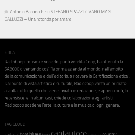
Antonio Bacciocchi
su
STEFANO SPAZZI / IVANO MAGI
GALLUZZI – Una rotonda per amare
ETICA
RadioCoop, musica e voce dei punti vendita Coop, ha ottenuto la
SA8000
diventando così "la prima azienda al mondo, nell'ambito
della comunicazione e dell'editoria, a ricevere la Certificazione etica".
Dal punto di vista artistico e culturale, Radiocoop vanta un primato:
ascolta tutto quello che viene inviato in redazione, e appena può, lo
recensisce, e in alcuni casi, chiede collaborazione agli artisti.
Radiocoop sostiene l'arte, la cultura e la musica di ogni genere.
TAG CLOUD
cantautore
blues
beat
country
ambient
classica
bossa