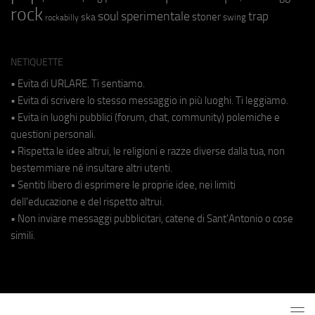
rock
soul
sperimentale
trap
stoner
ska
swing
rockabilly
NETIQUETTE
• Evita di URLARE. Ti sentiamo.
• Evita di scrivere lo stesso messaggio in più luoghi. Ti leggiamo.
• Evita in luoghi pubblici (forum, chat, community) polemiche e
questioni personali.
• Rispetta le idee altrui, le religioni e razze diverse dalla tua, non
bestemmiare né insultare altri utenti.
• Sentiti libero di esprimere le proprie idee, nei limiti
dell'educazione e del rispetto altrui.
• Non inviare messaggi pubblicitari, catene di Sant'Antonio o cose
simili.