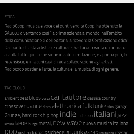
ETICA
RadioCoop, musica e voce dei punti vendita Coop, ha ottenuto la
SA8000
diventando così "la prima azienda al mondo, nell'ambito
della comunicazione e dell'editoria, a ricevere la Certificazione etica".
Dal punto di vista artistico e culturale, Radiocoop vanta un primato:
ascolta tutto quello che viene inviato in redazione, e appena può, lo
recensisce, e in alcuni casi, chiede collaborazione agli artisti.
Radiocoop sostiene l'arte, la cultura e la musica di ogni genere.
TAG CLOUD
cantautore
blues
beat
country
ambient
classica
bossa
elettronica
dance
folk
funk
crossover
garage
fusion
disco
indie
italiani
jazz
hip hop
Grunge;
hard rock
indie pop
new wave
metal;
nuova musica italiana
laPOP
lounge
kimura
pop
punk
rap
psichedelia
reggae
prog
post rock
r&b
rap italiano