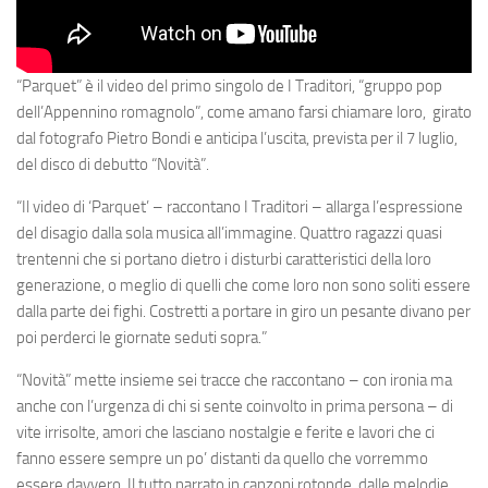
“
Parquet
” è il video del primo singolo de
I Traditori
, “gruppo pop
dell’Appennino romagnolo”, come amano farsi chiamare loro, girato
dal fotografo
Pietro Bondi
e anticipa l’uscita, prevista per il 7 luglio,
del disco di debutto “
Novità
”.
“
Il video di ‘Parquet’
– raccontano I Traditori –
allarga l’espressione
del disagio dalla sola musica all’immagine. Quattro ragazzi quasi
trentenni che si portano dietro i disturbi caratteristici della loro
generazione, o meglio di quelli che come loro non sono soliti essere
dalla parte dei fighi. Costretti a portare in giro un pesante divano per
poi perderci le giornate seduti sopra.
”
“
Novità
” mette insieme sei tracce che raccontano – con ironia ma
anche con l’urgenza di chi si sente coinvolto in prima persona – di
vite irrisolte, amori che lasciano nostalgie e ferite e lavori che ci
fanno essere sempre un po’ distanti da quello che vorremmo
essere davvero. Il tutto narrato in canzoni rotonde, dalle melodie