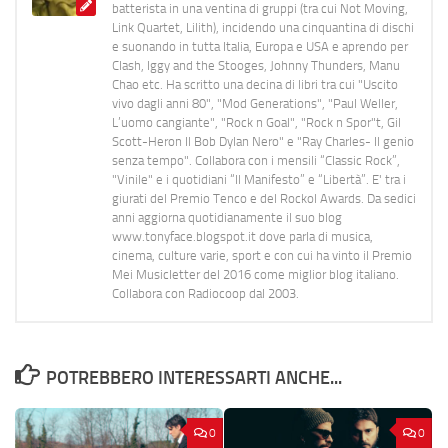
batterista in una ventina di gruppi (tra cui Not Moving,
Link Quartet, Lilith), incidendo una cinquantina di dischi
e suonando in tutta Italia, Europa e USA e aprendo per
Clash, Iggy and the Stooges, Johnny Thunders, Manu
Chao etc. Ha scritto una decina di libri tra cui "Uscito
vivo dagli anni 80", "Mod Generations", "Paul Weller,
L’uomo cangiante", "Rock n Goal", "Rock n Spor"t, Gil
Scott-Heron Il Bob Dylan Nero" e "Ray Charles- Il genio
senza tempo". Collabora con i mensili “Classic Rock”,
"Vinile" e i quotidiani “Il Manifesto” e “Libertà”. E' tra i
giurati del Premio Tenco e del Rockol Awards. Da sedici
anni aggiorna quotidianamente il suo blog
www.tonyface.blogspot.it dove parla di musica,
cinema, culture varie, sport e con cui ha vinto il Premio
Mei Musicletter del 2016 come miglior blog italiano.
Collabora con Radiocoop dal 2003.
POTREBBERO INTERESSARTI ANCHE...
0
0