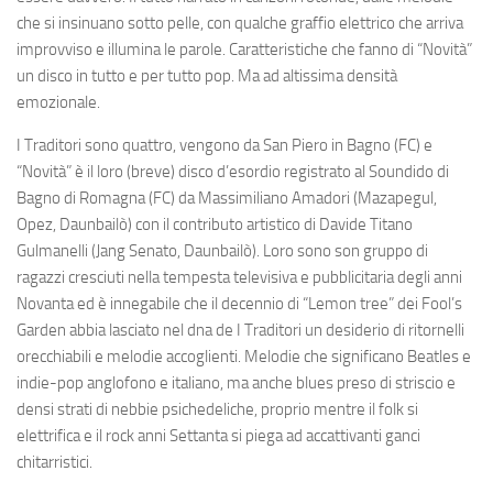
che si insinuano sotto pelle, con qualche graffio elettrico che arriva
improvviso e illumina le parole. Caratteristiche che fanno di “Novità”
un disco in tutto e per tutto
pop
. Ma ad altissima densità
emozionale.
I Traditori sono quattro, vengono da San Piero in Bagno (FC) e
“
Novità
” è il loro (breve) disco d’esordio registrato al Soundido di
Bagno di Romagna (FC) da
Massimiliano Amadori
(
Mazapegul
,
Opez
,
Daunbailò
) con il contributo artistico di
Davide Titano
Gulmanelli
(
Jang Senato
,
Daunbailò
). Loro sono son gruppo di
ragazzi cresciuti nella tempesta televisiva e pubblicitaria degli anni
Novanta ed è innegabile che il decennio di “Lemon tree” dei Fool’s
Garden abbia lasciato nel dna de I Traditori un desiderio di ritornelli
orecchiabili e melodie accoglienti. Melodie che significano Beatles e
indie-pop anglofono e italiano, ma anche blues preso di striscio e
densi strati di nebbie psichedeliche, proprio mentre il folk si
elettrifica e il rock anni Settanta si piega ad accattivanti ganci
chitarristici.