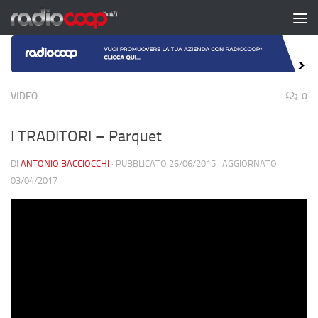
Salta al contenuto
VIDEO
0
I TRADITORI – Parquet
DI
ANTONIO BACCIOCCHI
· PUBBLICATO
26/06/2015
· AGGIORNATO
03/04/2017