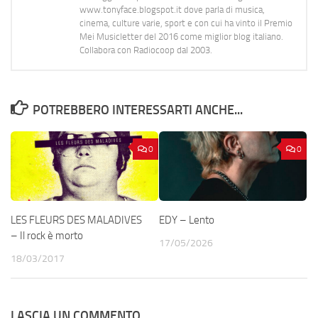
www.tonyface.blogspot.it dove parla di musica,
cinema, culture varie, sport e con cui ha vinto il Premio
Mei Musicletter del 2016 come miglior blog italiano.
Collabora con Radiocoop dal 2003.
POTREBBERO INTERESSARTI ANCHE...
0
0
LES FLEURS DES MALADIVES
EDY – Lento
– Il rock è morto
17/05/2026
18/03/2017
LASCIA UN COMMENTO