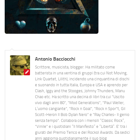
Antonio Bacciocchi
Scrittore, musicista, blogger. Ha militato come
batterista in una ventina di gruppi (tra cui Not Moving,
Link Quartet, Lilith), incidendo una cinquantina di dischi
e suonando in tutta Italia, Europa e USA e aprendo per
Clash, Iggy and the Stooges, Johnny Thunders, Manu
Chao etc. Ha scritto una decina di libri tra cui "Uscito
vivo dagli anni 80", "Mod Generations", "Paul Weller,
L’uomo cangiante", "Rock n Goal", "Rock n Spor"t, Gil
Scott-Heron Il Bob Dylan Nero" e "Ray Charles- Il genio
senza tempo". Collabora con i mensili “Classic Rock”,
"Vinile" e i quotidiani “Il Manifesto” e “Libertà”. E' tra i
giurati del Premio Tenco e del Rockol Awards. Da sedici
anni aggiorna quotidianamente il suo blog