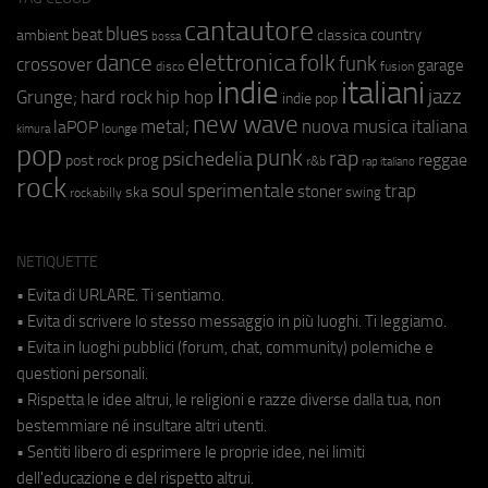
cantautore
blues
beat
country
ambient
classica
bossa
elettronica
dance
folk
funk
crossover
garage
fusion
disco
indie
italiani
jazz
hip hop
Grunge;
hard rock
indie pop
new wave
metal;
nuova musica italiana
laPOP
lounge
kimura
pop
punk
rap
psichedelia
reggae
prog
post rock
r&b
rap italiano
rock
soul
sperimentale
trap
stoner
ska
swing
rockabilly
NETIQUETTE
• Evita di URLARE. Ti sentiamo.
• Evita di scrivere lo stesso messaggio in più luoghi. Ti leggiamo.
• Evita in luoghi pubblici (forum, chat, community) polemiche e
questioni personali.
• Rispetta le idee altrui, le religioni e razze diverse dalla tua, non
bestemmiare né insultare altri utenti.
• Sentiti libero di esprimere le proprie idee, nei limiti
dell'educazione e del rispetto altrui.