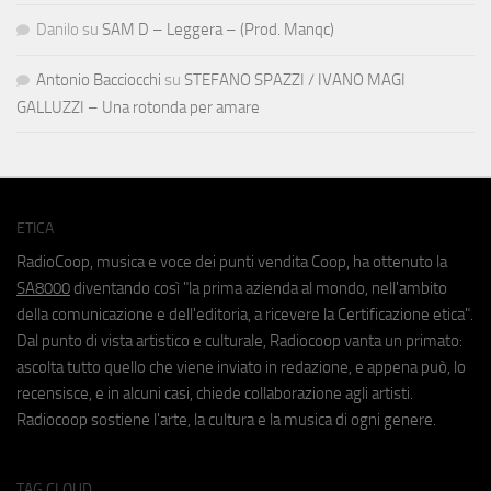
Danilo
su
SAM D – Leggera – (Prod. Manqc)
Antonio Bacciocchi
su
STEFANO SPAZZI / IVANO MAGI
GALLUZZI – Una rotonda per amare
ETICA
RadioCoop, musica e voce dei punti vendita Coop, ha ottenuto la
SA8000
diventando così "la prima azienda al mondo, nell'ambito
della comunicazione e dell'editoria, a ricevere la Certificazione etica".
Dal punto di vista artistico e culturale, Radiocoop vanta un primato:
ascolta tutto quello che viene inviato in redazione, e appena può, lo
recensisce, e in alcuni casi, chiede collaborazione agli artisti.
Radiocoop sostiene l'arte, la cultura e la musica di ogni genere.
TAG CLOUD