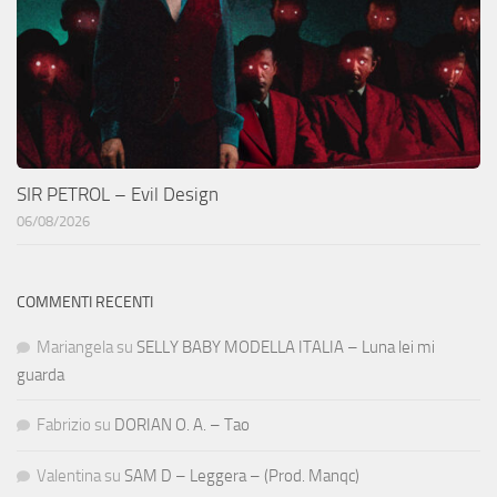
SIR PETROL – Evil Design
06/08/2026
COMMENTI RECENTI
Mariangela
su
SELLY BABY MODELLA ITALIA – Luna lei mi
guarda
Fabrizio
su
DORIAN O. A. – Tao
Valentina
su
SAM D – Leggera – (Prod. Manqc)