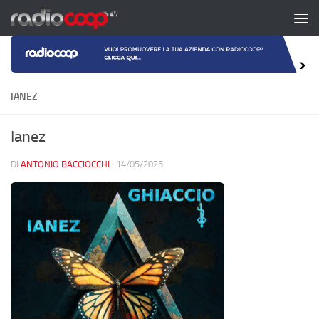
Salta al contenuto
IANEZ
Ianez
DI
ANTONIO BACCIOCCHI
·
14/05/2025