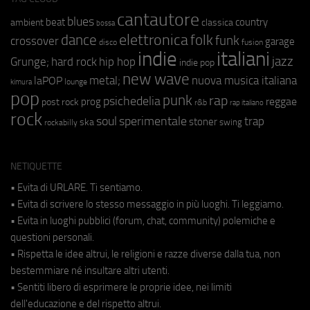
cantautore
blues
beat
country
ambient
classica
bossa
elettronica
dance
folk
funk
crossover
garage
fusion
disco
indie
italiani
jazz
hip hop
Grunge;
hard rock
indie pop
new wave
metal;
nuova musica italiana
laPOP
lounge
kimura
pop
punk
rap
psichedelia
reggae
prog
post rock
r&b
rap italiano
rock
soul
sperimentale
trap
stoner
ska
swing
rockabilly
NETIQUETTE
• Evita di URLARE. Ti sentiamo.
• Evita di scrivere lo stesso messaggio in più luoghi. Ti leggiamo.
• Evita in luoghi pubblici (forum, chat, community) polemiche e
questioni personali.
• Rispetta le idee altrui, le religioni e razze diverse dalla tua, non
bestemmiare né insultare altri utenti.
• Sentiti libero di esprimere le proprie idee, nei limiti
dell'educazione e del rispetto altrui.