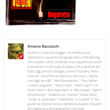
Antonio Bacciocchi
Scrittore, musicista, blogger. Ha militato come
batterista in una ventina di gruppi (tra cui Not Moving,
Link Quartet, Lilith), incidendo una cinquantina di dischi
e suonando in tutta Italia, Europa e USA e aprendo per
Clash, Iggy and the Stooges, Johnny Thunders, Manu
Chao etc. Ha scritto una decina di libri tra cui "Uscito
vivo dagli anni 80", "Mod Generations", "Paul Weller,
L’uomo cangiante", "Rock n Goal", "Rock n Spor"t, Gil
Scott-Heron Il Bob Dylan Nero" e "Ray Charles- Il genio
senza tempo". Collabora con i mensili “Classic Rock”,
"Vinile" e i quotidiani “Il Manifesto” e “Libertà”. E' tra i
giurati del Premio Tenco e del Rockol Awards. Da sedici
anni aggiorna quotidianamente il suo blog