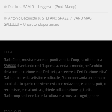
Danilo
su
SAM D – Leggera – (Prod. Manqc)
Antonio Bacciocchi
su
STEFANO SPAZZI / IVANO MAGI
GALLUZZI – Una rotonda per amare
ETICA
RadioCoop, musica e voce dei punti vendita Coop, ha ottenuto la
SA8000
diventando così "la prima azienda al mondo, nell'ambito
della comunicazione e dell'editoria, a ricevere la Certificazione etica".
Dal punto di vista artistico e culturale, Radiocoop vanta un primato:
ascolta tutto quello che viene inviato in redazione, e appena può, lo
recensisce, e in alcuni casi, chiede collaborazione agli artisti.
Radiocoop sostiene l'arte, la cultura e la musica di ogni genere.
TAG CLOUD