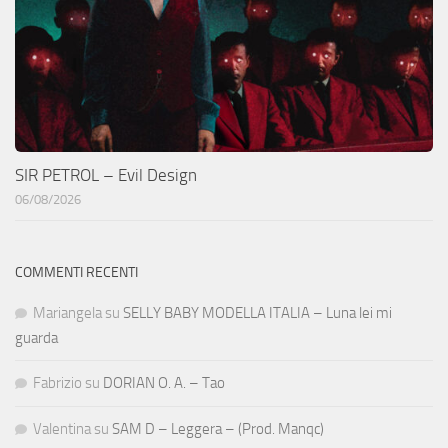
SIR PETROL – Evil Design
06/08/2026
COMMENTI RECENTI
Mariangela
su
SELLY BABY MODELLA ITALIA – Luna lei mi
guarda
Fabrizio
su
DORIAN O. A. – Tao
Valentina
su
SAM D – Leggera – (Prod. Manqc)