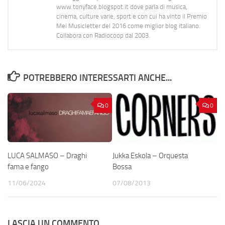
www.tonyface.blogspot.it dove parla di musica,
cinema, culture varie, sport e con cui ha vinto il Premio
Mei Musicletter del 2016 come miglior blog italiano.
Collabora con Radiocoop dal 2003.
POTREBBERO INTERESSARTI ANCHE...
0
0
LUCA SALMASO – Draghi
Jukka Eskola – Orquesta
fama e fango
Bossa
11/06/2024
07/08/2013
LASCIA UN COMMENTO