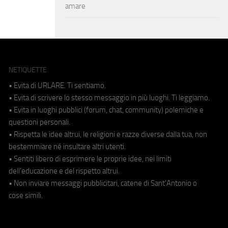
amare
NETIQUETTE
• Evita di URLARE. Ti sentiamo.
• Evita di scrivere lo stesso messaggio in più luoghi. Ti leggiamo.
• Evita in luoghi pubblici (forum, chat, community) polemiche e
questioni personali.
• Rispetta le idee altrui, le religioni e razze diverse dalla tua, non
bestemmiare né insultare altri utenti.
• Sentiti libero di esprimere le proprie idee, nei limiti
dell'educazione e del rispetto altrui.
• Non inviare messaggi pubblicitari, catene di Sant'Antonio o
cose simili.