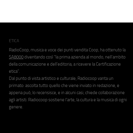
ETICA
RadioCoop, musica e voce dei punti vendita Coop, ha ottenuto la
SA8000
diventando così "la prima azienda al mondo, nell'ambito
della comunicazione e dell'editoria, a ricevere la Certificazione
etica".
Dal punto di vista artistico e culturale, Radiocoop vanta un
primato: ascolta tutto quello che viene inviato in redazione, e
appena può, lo recensisce, e in alcuni casi, chiede collaborazione
agli artisti. Radiocoop sostiene l'arte, la cultura e la musica di ogni
genere.