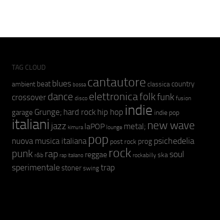
TAG CLOUD
cantautore
blues
beat
country
ambient
classica
bossa
elettronica
dance
folk
funk
crossover
fusion
disco
indie
hip hop
Grunge;
hard rock
garage
indie pop
italiani
new wave
jazz
metal;
laPOP
lounge
kimura
pop
psichedelia
nuova musica italiana
prog
post rock
rock
punk
rap
soul
reggae
ska
r&b
rockabilly
rap italiano
sperimentale
trap
stoner
swing