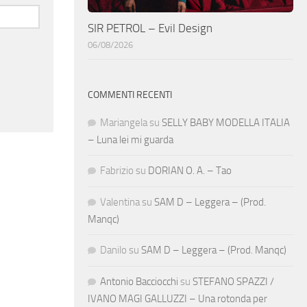
SIR PETROL – Evil Design
06/08/2026
COMMENTI RECENTI
Mariangela
su
SELLY BABY MODELLA ITALIA
– Luna lei mi guarda
Fabrizio
su
DORIAN O. A. – Tao
Valentina
su
SAM D – Leggera – (Prod.
Manqc)
Danilo
su
SAM D – Leggera – (Prod. Manqc)
Antonio Bacciocchi
su
STEFANO SPAZZI /
IVANO MAGI GALLUZZI – Una rotonda per