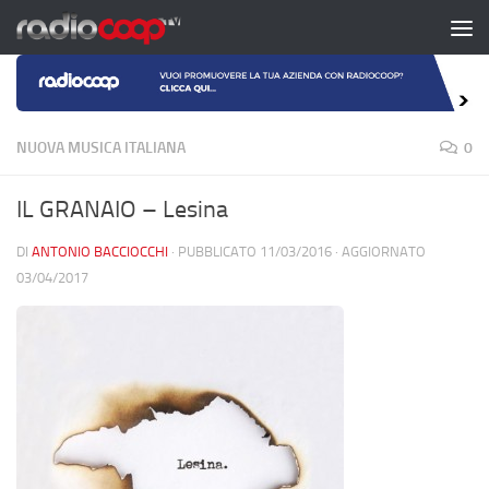
Salta al contenuto
NUOVA MUSICA ITALIANA
0
IL GRANAIO – Lesina
DI
ANTONIO BACCIOCCHI
· PUBBLICATO
11/03/2016
· AGGIORNATO
03/04/2017