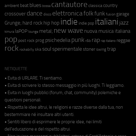
cantautore
blues
beat
country
ambient
classica
bossa
elettronica
dance
folk
funk
crossover
garage
fusion
disco
indie
italiani
jazz
hip hop
Grunge;
hard rock
indie pop
new wave
metal;
nuova musica italiana
laPOP
lounge
kimura
pop
punk
rap
psichedelia
reggae
prog
post rock
r&b
rap italiano
rock
soul
sperimentale
trap
stoner
ska
swing
rockabilly
NETIQUETTE
• Evita di URLARE. Ti sentiamo.
• Evita di scrivere lo stesso messaggio in più luoghi. Ti leggiamo.
• Evita in luoghi pubblici (forum, chat, community) polemiche e
questioni personali.
• Rispetta le idee altrui, le religioni e razze diverse dalla tua, non
bestemmiare né insultare altri utenti.
• Sentiti libero di esprimere le proprie idee, nei limiti
dell'educazione e del rispetto altrui.