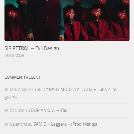
SIR PETROL – Evil Design
06/08/2026
COMMENTI RECENTI
Mariangela
su
SELLY BABY MODELLA ITALIA – Luna lei mi
guarda
Fabrizio
su
DORIAN O. A. – Tao
Valentina
su
SAM D – Leggera – (Prod. Manqc)