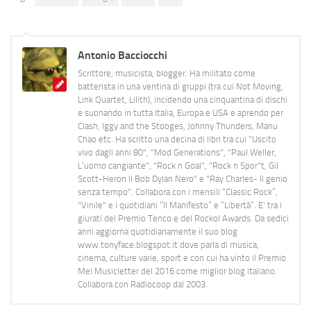
Antonio Bacciocchi
Scrittore, musicista, blogger. Ha militato come
batterista in una ventina di gruppi (tra cui Not Moving,
Link Quartet, Lilith), incidendo una cinquantina di dischi
e suonando in tutta Italia, Europa e USA e aprendo per
Clash, Iggy and the Stooges, Johnny Thunders, Manu
Chao etc. Ha scritto una decina di libri tra cui "Uscito
vivo dagli anni 80", "Mod Generations", "Paul Weller,
L’uomo cangiante", "Rock n Goal", "Rock n Spor"t, Gil
Scott-Heron Il Bob Dylan Nero" e "Ray Charles- Il genio
senza tempo". Collabora con i mensili “Classic Rock”,
"Vinile" e i quotidiani “Il Manifesto” e “Libertà”. E' tra i
giurati del Premio Tenco e del Rockol Awards. Da sedici
anni aggiorna quotidianamente il suo blog
www.tonyface.blogspot.it dove parla di musica,
cinema, culture varie, sport e con cui ha vinto il Premio
Mei Musicletter del 2016 come miglior blog italiano.
Collabora con Radiocoop dal 2003.