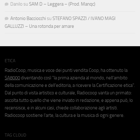
Danilo
su
SAM D – Leggera – (Prod. Manqc)
Antonio Bacciocchi
su
STEFANO SPAZZI / IVANO MAGI
GALLUZZI – Una rotonda per amare
ETICA
RadioCoop, musica e voce dei punti vendita Coop, ha ottenuto la
SA8000
diventando così "la prima azienda al mondo, nell'ambito
della comunicazione e dell'editoria, a ricevere la Certificazione etica".
Dal punto di vista artistico e culturale, Radiocoop vanta un primato:
ascolta tutto quello che viene inviato in redazione, e appena può, lo
recensisce, e in alcuni casi, chiede collaborazione agli artisti.
Radiocoop sostiene l'arte, la cultura e la musica di ogni genere.
TAG CLOUD