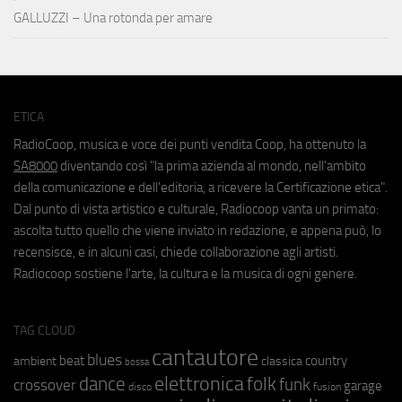
GALLUZZI – Una rotonda per amare
ETICA
RadioCoop, musica e voce dei punti vendita Coop, ha ottenuto la
SA8000
diventando così "la prima azienda al mondo, nell'ambito
della comunicazione e dell'editoria, a ricevere la Certificazione etica".
Dal punto di vista artistico e culturale, Radiocoop vanta un primato:
ascolta tutto quello che viene inviato in redazione, e appena può, lo
recensisce, e in alcuni casi, chiede collaborazione agli artisti.
Radiocoop sostiene l'arte, la cultura e la musica di ogni genere.
TAG CLOUD
cantautore
blues
beat
country
ambient
classica
bossa
elettronica
dance
folk
funk
crossover
garage
fusion
disco