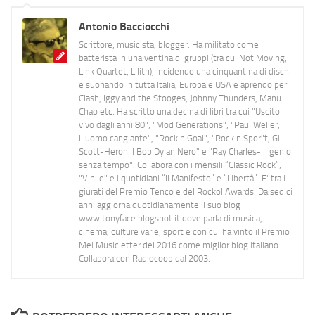
Antonio Bacciocchi
Scrittore, musicista, blogger. Ha militato come
batterista in una ventina di gruppi (tra cui Not Moving,
Link Quartet, Lilith), incidendo una cinquantina di dischi
e suonando in tutta Italia, Europa e USA e aprendo per
Clash, Iggy and the Stooges, Johnny Thunders, Manu
Chao etc. Ha scritto una decina di libri tra cui "Uscito
vivo dagli anni 80", "Mod Generations", "Paul Weller,
L’uomo cangiante", "Rock n Goal", "Rock n Spor"t, Gil
Scott-Heron Il Bob Dylan Nero" e "Ray Charles- Il genio
senza tempo". Collabora con i mensili “Classic Rock”,
"Vinile" e i quotidiani “Il Manifesto” e “Libertà”. E' tra i
giurati del Premio Tenco e del Rockol Awards. Da sedici
anni aggiorna quotidianamente il suo blog
www.tonyface.blogspot.it dove parla di musica,
cinema, culture varie, sport e con cui ha vinto il Premio
Mei Musicletter del 2016 come miglior blog italiano.
Collabora con Radiocoop dal 2003.