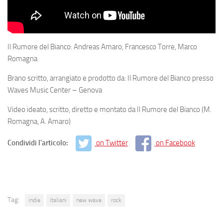
Il Rumore del Bianco: Andreas Amaro, Francesco Torre, Marco
Romagna
Brano scritto, arrangiato e prodotto da: Il Rumore del Bianco presso
Waves Music Center – Genova
Video ideato, scritto, diretto e montato da Il Rumore del Bianco (M.
Romagna, A. Amaro)
Condividi l'articolo:
on Twitter
on Facebook
Tag:
indie
italiani
new wave
rock