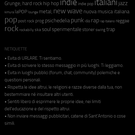
indie
italiani
jazz
hip hop
Grunge;
hard rock
indie pop
new wave
metal;
nuova musica italiana
laPOP
lounge
kimura
pop
punk
rap
psichedelia
reggae
prog
post rock
r&b
rap italiano
rock
soul
sperimentale
trap
stoner
ska
swing
rockabilly
NETIQUETTE
• Evita di URLARE. Ti sentiamo.
• Evita di scrivere lo stesso messaggio in più luoghi. Ti leggiamo.
• Evita in luoghi pubblici (forum, chat, community) polemiche e
questioni personali.
• Rispetta le idee altrui, le religioni e razze diverse dalla tua, non
bestemmiare né insultare altri utenti.
• Sentiti libero di esprimere le proprie idee, nei limiti
dell'educazione e del rispetto altrui.
• Non inviare messaggi pubblicitari, catene di Sant'Antonio o cose
simili.