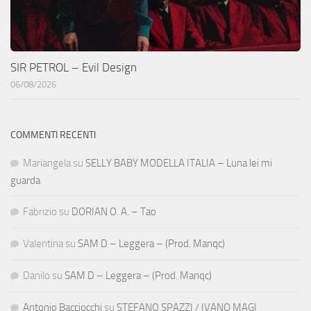
SIR PETROL – Evil Design
06/08/2026
COMMENTI RECENTI
Mariangela
su
SELLY BABY MODELLA ITALIA – Luna lei mi
guarda
Fabrizio
su
DORIAN O. A. – Tao
Valentina
su
SAM D – Leggera – (Prod. Manqc)
Danilo
su
SAM D – Leggera – (Prod. Manqc)
Antonio Bacciocchi
su
STEFANO SPAZZI / IVANO MAGI