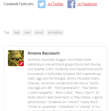
Condividi l'articolo:
on Twitter
on Facebook
Tag:
beat
indie
italiani
psichedelia
Antonio Bacciocchi
Scrittore, musicista, blogger. Ha militato come
batterista in una ventina di gruppi (tra cui Not Moving,
Link Quartet, Lilith), incidendo una cinquantina di dischi
e suonando in tutta Italia, Europa e USA e aprendo per
Clash, Iggy and the Stooges, Johnny Thunders, Manu
Chao etc. Ha scritto una decina di libri tra cui "Uscito
vivo dagli anni 80", "Mod Generations", "Paul Weller,
L’uomo cangiante", "Rock n Goal", "Rock n Spor"t, Gil
Scott-Heron Il Bob Dylan Nero" e "Ray Charles- Il genio
senza tempo". Collabora con i mensili “Classic Rock”,
"Vinile" e i quotidiani “Il Manifesto” e “Libertà”. E' tra i