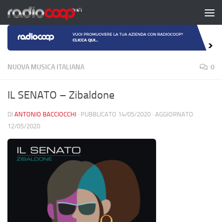
Salta al contenuto
NUOVA MUSICA ITALIANA
0
IL SENATO – Zibaldone
DI
ANTONIO BACCIOCCHI
· PUBBLICATO
14/05/2020
· AGGIORNATO
12/05/2020