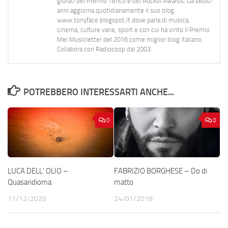
giurati del Premio Tenco e del Rockol Awards. Da sedici
anni aggiorna quotidianamente il suo blog
www.tonyface.blogspot.it dove parla di musica,
cinema, culture varie, sport e con cui ha vinto il Premio
Mei Musicletter del 2016 come miglior blog italiano.
Collabora con Radiocoop dal 2003.
POTREBBERO INTERESSARTI ANCHE...
0
0
LUCA DELL’ OLIO –
FABRIZIO BORGHESE – Do di
Quasaridioma
matto
11/12/2020
24/01/2018