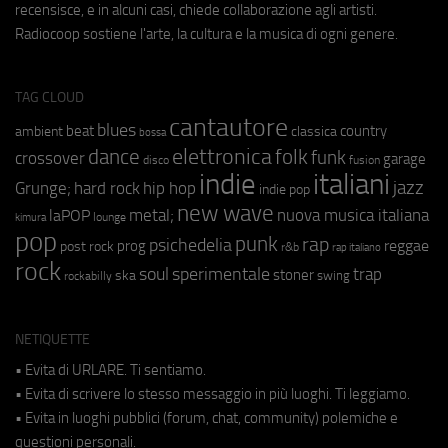
recensisce, e in alcuni casi, chiede collaborazione agli artisti.
Radiocoop sostiene l'arte, la cultura e la musica di ogni genere.
TAG CLOUD
cantautore
blues
beat
country
ambient
classica
bossa
elettronica
dance
folk
funk
crossover
garage
fusion
disco
indie
italiani
jazz
hip hop
Grunge;
hard rock
indie pop
new wave
metal;
nuova musica italiana
laPOP
lounge
kimura
pop
punk
rap
psichedelia
reggae
prog
post rock
r&b
rap italiano
rock
soul
sperimentale
trap
stoner
ska
swing
rockabilly
NETIQUETTE
• Evita di URLARE. Ti sentiamo.
• Evita di scrivere lo stesso messaggio in più luoghi. Ti leggiamo.
• Evita in luoghi pubblici (forum, chat, community) polemiche e
questioni personali.