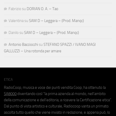
Fabrizio
su
DORIAN O. A. – Tao
Valentina
su
SAM D – Leggera – (Prod. Manqc)
Danilo
su
SAM D – Leggera – (Prod. Manqc)
Antonio Bacciocchi
su
STEFANO SPAZZI / IVANO MAGI
GALLUZZI – Una rotonda per amare
ETICA
RadioCoop, musica e voce dei punti vendita Coop, ha ottenuto la
SA8000
diventando così "la prima azienda al mondo, nell'ambito
della comunicazione e dell'editoria, a ricevere la Certificazione etica".
Dal punto di vista artistico e culturale, Radiocoop vanta un primato:
ascolta tutto quello che viene inviato in redazione, e appena può, lo