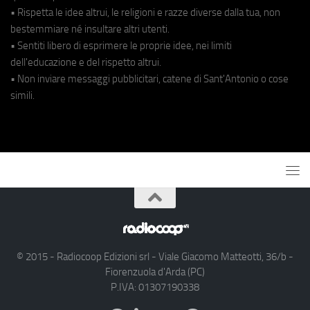
• Rispetta le idee altrui, le religioni e razze diverse dalla tua, non
bestemmiare né insultare altri utenti.
• Sentiti libero di esprimere le proprie idee, nei limiti
dell'educazione e del rispetto altrui.
• Non inviare messaggi pubblicitari, catene di Sant'Antonio o cose
simili.
© 2015 - Radiocoop Edizioni srl - Viale Giacomo Matteotti, 36/b -
Fiorenzuola d'Arda (PC)
P.IVA: 01307190338