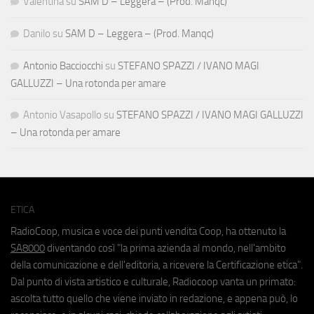
Valentina
su
SAM D – Leggera – (Prod. Manqc)
Danilo
su
SAM D – Leggera – (Prod. Manqc)
Antonio Bacciocchi
su
STEFANO SPAZZI / IVANO MAGI
GALLUZZI – Una rotonda per amare
Antonio Vasapollo
su
STEFANO SPAZZI / IVANO MAGI GALLUZZI
– Una rotonda per amare
ETICA
RadioCoop, musica e voce dei punti vendita Coop, ha ottenuto la
SA8000
diventando così "la prima azienda al mondo, nell'ambito
della comunicazione e dell'editoria, a ricevere la Certificazione etica".
Dal punto di vista artistico e culturale, Radiocoop vanta un primato:
ascolta tutto quello che viene inviato in redazione, e appena può, lo