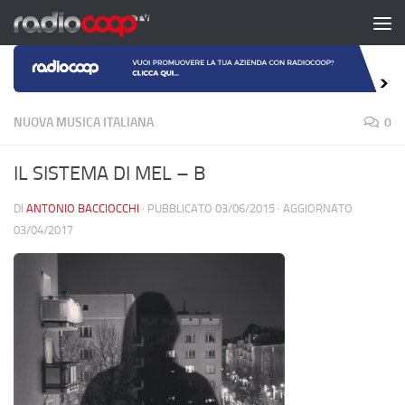
Salta al contenuto
NUOVA MUSICA ITALIANA
0
IL SISTEMA DI MEL – B
DI
ANTONIO BACCIOCCHI
· PUBBLICATO
03/06/2015
· AGGIORNATO
03/04/2017