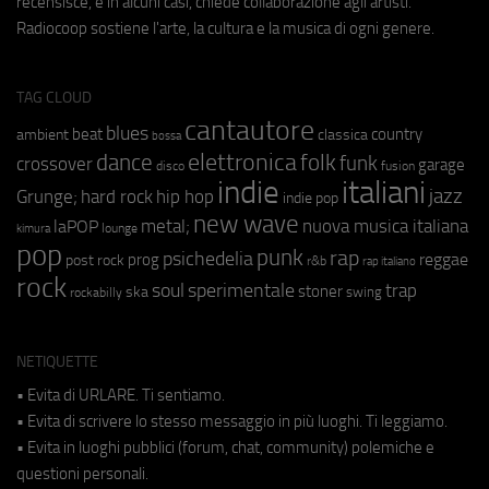
recensisce, e in alcuni casi, chiede collaborazione agli artisti.
Radiocoop sostiene l'arte, la cultura e la musica di ogni genere.
TAG CLOUD
cantautore
blues
beat
country
ambient
classica
bossa
elettronica
dance
folk
funk
crossover
garage
fusion
disco
indie
italiani
jazz
hip hop
Grunge;
hard rock
indie pop
new wave
metal;
nuova musica italiana
laPOP
lounge
kimura
pop
punk
rap
psichedelia
reggae
prog
post rock
r&b
rap italiano
rock
soul
sperimentale
trap
stoner
ska
swing
rockabilly
NETIQUETTE
• Evita di URLARE. Ti sentiamo.
• Evita di scrivere lo stesso messaggio in più luoghi. Ti leggiamo.
• Evita in luoghi pubblici (forum, chat, community) polemiche e
questioni personali.