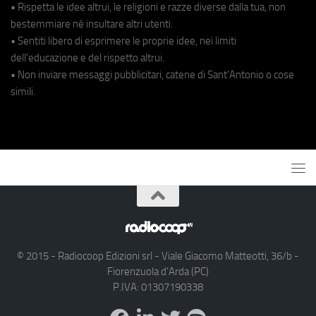
• Rispetta le idee altrui, le religioni e razze diverse dalla tua, non
bestemmiare né insultare altri utenti.
• Sentiti libero di esprimere le proprie idee, nei limiti
dell'educazione e del rispetto altrui.
• Non inviare messaggi pubblicitari, catene di Sant'Antonio o cose
simili.
© 2015 - Radiocoop Edizioni srl - Viale Giacomo Matteotti, 36/b -
Fiorenzuola d'Arda (PC)
P.IVA: 01307190338