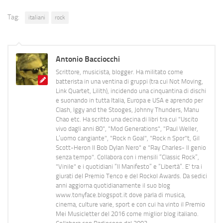
Tag:
italiani
rock
Antonio Bacciocchi
Scrittore, musicista, blogger. Ha militato come
batterista in una ventina di gruppi (tra cui Not Moving,
Link Quartet, Lilith), incidendo una cinquantina di dischi
e suonando in tutta Italia, Europa e USA e aprendo per
Clash, Iggy and the Stooges, Johnny Thunders, Manu
Chao etc. Ha scritto una decina di libri tra cui "Uscito
vivo dagli anni 80", "Mod Generations", "Paul Weller,
L’uomo cangiante", "Rock n Goal", "Rock n Spor"t, Gil
Scott-Heron Il Bob Dylan Nero" e "Ray Charles- Il genio
senza tempo". Collabora con i mensili “Classic Rock”,
"Vinile" e i quotidiani “Il Manifesto” e “Libertà”. E' tra i
giurati del Premio Tenco e del Rockol Awards. Da sedici
anni aggiorna quotidianamente il suo blog
www.tonyface.blogspot.it dove parla di musica,
cinema, culture varie, sport e con cui ha vinto il Premio
Mei Musicletter del 2016 come miglior blog italiano.