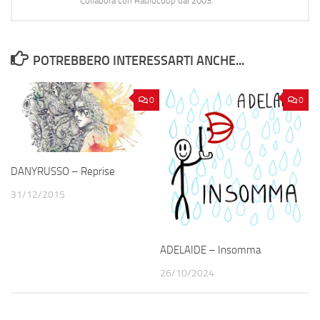
Collabora con Radiocoop dal 2003.
POTREBBERO INTERESSARTI ANCHE...
0
0
DANYRUSSO – Reprise
31/12/2015
ADELAIDE – Insomma
26/10/2024