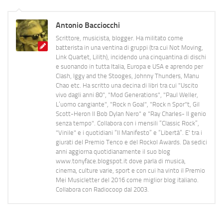
Antonio Bacciocchi
Scrittore, musicista, blogger. Ha militato come
batterista in una ventina di gruppi (tra cui Not Moving,
Link Quartet, Lilith), incidendo una cinquantina di dischi
e suonando in tutta Italia, Europa e USA e aprendo per
Clash, Iggy and the Stooges, Johnny Thunders, Manu
Chao etc. Ha scritto una decina di libri tra cui "Uscito
vivo dagli anni 80", "Mod Generations", "Paul Weller,
L’uomo cangiante", "Rock n Goal", "Rock n Spor"t, Gil
Scott-Heron Il Bob Dylan Nero" e "Ray Charles- Il genio
senza tempo". Collabora con i mensili “Classic Rock”,
"Vinile" e i quotidiani “Il Manifesto” e “Libertà”. E' tra i
giurati del Premio Tenco e del Rockol Awards. Da sedici
anni aggiorna quotidianamente il suo blog
www.tonyface.blogspot.it dove parla di musica,
cinema, culture varie, sport e con cui ha vinto il Premio
Mei Musicletter del 2016 come miglior blog italiano.
Collabora con Radiocoop dal 2003.