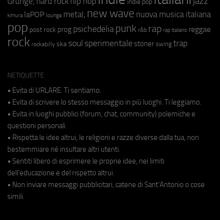
jazz
hip hop
Grunge;
hard rock
indie pop
new wave
metal;
nuova musica italiana
laPOP
lounge
kimura
pop
punk
rap
psichedelia
reggae
prog
post rock
r&b
rap italiano
rock
soul
sperimentale
trap
stoner
ska
swing
rockabilly
NETIQUETTE
• Evita di URLARE. Ti sentiamo.
• Evita di scrivere lo stesso messaggio in più luoghi. Ti leggiamo.
• Evita in luoghi pubblici (forum, chat, community) polemiche e
questioni personali.
• Rispetta le idee altrui, le religioni e razze diverse dalla tua, non
bestemmiare né insultare altri utenti.
• Sentiti libero di esprimere le proprie idee, nei limiti
dell'educazione e del rispetto altrui.
• Non inviare messaggi pubblicitari, catene di Sant'Antonio o cose
simili.