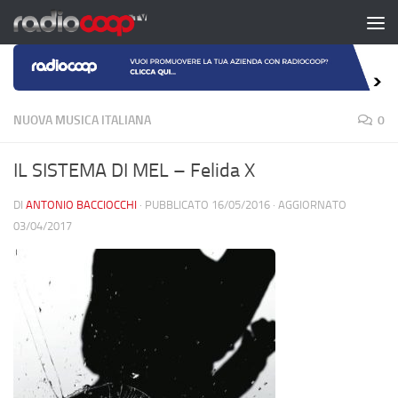
Salta al contenuto
NUOVA MUSICA ITALIANA
0
IL SISTEMA DI MEL – Felida X
DI
ANTONIO BACCIOCCHI
· PUBBLICATO
16/05/2016
· AGGIORNATO
03/04/2017