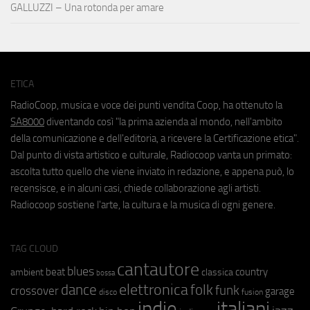
GALLUZZI – Una rotonda per amare
ETICA
RadioCoop, musica e voce dei punti vendita Coop, ha ottenuto la
SA8000
diventando così "la prima azienda al mondo, nell'ambito
della comunicazione e dell'editoria, a ricevere la Certificazione etica".
Dal punto di vista artistico e culturale, Radiocoop vanta un primato:
ascolta tutto quello che viene inviato in redazione, e appena può, lo
recensisce, e in alcuni casi, chiede collaborazione agli artisti.
Radiocoop sostiene l'arte, la cultura e la musica di ogni genere.
TAG CLOUD
cantautore
blues
beat
country
ambient
classica
bossa
elettronica
dance
folk
funk
crossover
garage
fusion
disco
indie
italiani