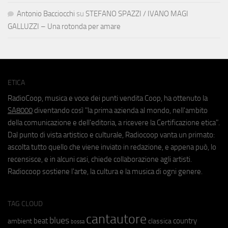
Antonio Bacciocchi
su
STEFANO SPAZZI / IVANO MAGI
GALLUZZI – Una rotonda per amare
ETICA
RadioCoop, musica e voce dei punti vendita Coop, ha ottenuto la
SA8000
diventando così "la prima azienda al mondo, nell'ambito
della comunicazione e dell'editoria, a ricevere la Certificazione etica".
Dal punto di vista artistico e culturale, Radiocoop vanta un primato:
ascolta tutto quello che viene inviato in redazione, e appena può, lo
recensisce, e in alcuni casi, chiede collaborazione agli artisti.
Radiocoop sostiene l'arte, la cultura e la musica di ogni genere.
TAG CLOUD
cantautore
blues
beat
country
ambient
classica
bossa