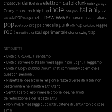
elettronica
dance
folk
funk
crossover
garage
fusion
disco
indie
italiani
jazz
hip hop
Grunge;
hard rock
indie pop
new wave
metal;
nuova musica italiana
laPOP
lounge
kimura
pop
punk
rap
psichedelia
reggae
prog
post rock
r&b
rap italiano
rock
soul
sperimentale
trap
stoner
ska
swing
rockabilly
NETIQUETTE
• Evita di URLARE. Ti sentiamo.
• Evita di scrivere lo stesso messaggio in più luoghi. Ti leggiamo.
• Evita in luoghi pubblici (forum, chat, community) polemiche e
questioni personali.
• Rispetta le idee altrui, le religioni e razze diverse dalla tua, non
bestemmiare né insultare altri utenti.
• Sentiti libero di esprimere le proprie idee, nei limiti
dell'educazione e del rispetto altrui.
• Non inviare messaggi pubblicitari, catene di Sant'Antonio o cose
simili.