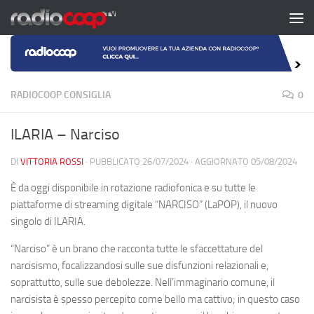
Salta al contenuto
RADIOCOOP CONSIGLIA
0
ILARIA – Narciso
DI
VITTORIA ROSSI
· PUBBLICATO
26/07/2024
· AGGIORNATO
05/08/2024
È da oggi disponibile in rotazione radiofonica e su tutte le
piattaforme di streaming digitale “NARCISO” (LaPOP), il nuovo
singolo di ILARIA.
“Narciso” è un brano che racconta tutte le sfaccettature del
narcisismo, focalizzandosi sulle sue disfunzioni relazionali e,
soprattutto, sulle sue debolezze. Nell’immaginario comune, il
narcisista è spesso percepito come bello ma cattivo; in questo caso