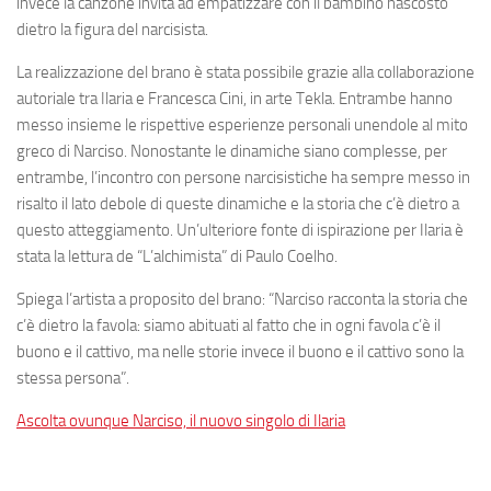
invece la canzone invita ad empatizzare con il bambino nascosto
dietro la figura del narcisista.
La realizzazione del brano è stata possibile grazie alla collaborazione
autoriale tra Ilaria e Francesca Cini, in arte Tekla. Entrambe hanno
messo insieme le rispettive esperienze personali unendole al mito
greco di Narciso. Nonostante le dinamiche siano complesse, per
entrambe, l’incontro con persone narcisistiche ha sempre messo in
risalto il lato debole di queste dinamiche e la storia che c’è dietro a
questo atteggiamento. Un’ulteriore fonte di ispirazione per Ilaria è
stata la lettura de “L’alchimista” di Paulo Coelho.
Spiega l’artista a proposito del brano: “Narciso racconta la storia che
c’è dietro la favola: siamo abituati al fatto che in ogni favola c’è il
buono e il cattivo, ma nelle storie invece il buono e il cattivo sono la
stessa persona”.
Ascolta ovunque Narciso, il nuovo singolo di Ilaria