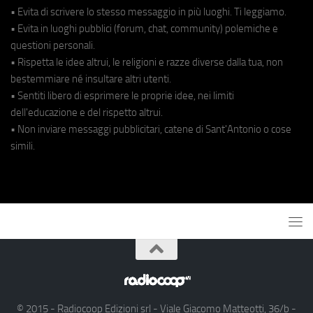
• Evita di scrivere lo stesso messaggio in più luoghi. Ti leggiamo.
• Evita in luoghi pubblici (forum, chat, community) polemiche e
questioni personali.
• Rispetta le idee altrui, le religioni e razze diverse dalla tua, non
bestemmiare né insultare altri utenti.
• Sentiti libero di esprimere le proprie idee, nei limiti
dell'educazione e del rispetto altrui.
• Non inviare messaggi pubblicitari, catene di Sant'Antonio o cose
simili.
© 2015 - Radiocoop Edizioni srl - Viale Giacomo Matteotti, 36/b -