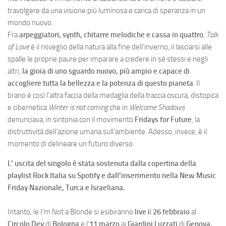
travolgere da una visione più luminosa e carica di speranza in un
mondo nuovo.
Fra
arpeggiatori, synth, chitarre melodiche e cassa in quattro
,
Talk
of Love
è il risveglio della natura alla fine dell’inverno, il lasciarsi alle
spalle le proprie paure per imparare a credere in sé stessi e negli
altri,
la gioia di uno sguardo nuovo, più ampio e capace di
accogliere tutta la bellezza e la potenza di questo pianeta
. Il
brano è così l’altra faccia della medaglia della traccia oscura, distopica
e cibernetica
Winter is not coming
che in
Welcome Shadows
denunciava, in sintonia con il movimento
Fridays for Future
, la
distruttività dell’azione umana sull’ambiente. Adesso, invece, è il
momento di delineare un futuro diverso.
L’ uscita del singolo è stata sostenuta dalla copertina della
playlist Rock Italia su Spotify e dall’inserimento nella New Music
Friday Nazionale, Turca e Israeliana.
Intanto, le I’m Not a Blonde si esibiranno
live i
l
26 febbraio
al
Circolo Dev
di
Bologna
e l’
11 marzo
ai
Giardini Luzzati
di
Genova.