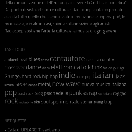
della comunicazione e dell'editoria, a ricevere la Certificazione etica".
Dal punto di vista artistico e culturale, Radiocoop vanta un primato:
ascolta tutto quello che viene inviato in redazione, e appena può, lo
recensisce, e in alcuni casi, chiede collaborazione agli artisti.
Radiocoop sostiene l'arte, la cultura e la musica di ogni genere.
TAG CLOUD
cantautore
blues
beat
country
ambient
classica
bossa
elettronica
dance
folk
funk
crossover
garage
fusion
disco
indie
italiani
jazz
hip hop
Grunge;
hard rock
indie pop
new wave
metal;
nuova musica italiana
laPOP
lounge
kimura
pop
punk
rap
psichedelia
reggae
prog
post rock
r&b
rap italiano
rock
soul
sperimentale
trap
stoner
ska
swing
rockabilly
NETIQUETTE
• Evita di URLARE. Ti sentiamo.