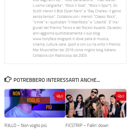
L’uomo cangiante", "Rock n Goal", "Rock n Spor"t, Gil
Scott-Heron Il Bob Dylan Nero" e "Ray Charles- Il genio
senza tempo". Collabora con i mensili “Classic Rock”,
"Vinile" e i quotidiani “Il Manifesto” e “Libertà”. E' tra i
giurati del Premio Tenco e del Rockol Awards. Da sedici
anni aggiorna quotidianamente il suo blog
www.tonyface.blogspot.it dove parla di musica,
cinema, culture varie, sport e con cui ha vinto il Premio
Mei Musicletter del 2016 come miglior blog italiano.
Collabora con Radiocoop dal 2003.
POTREBBERO INTERESSARTI ANCHE...
0
0
R3LLO – Non voglio più
FICSTRIP – Fallin’ down