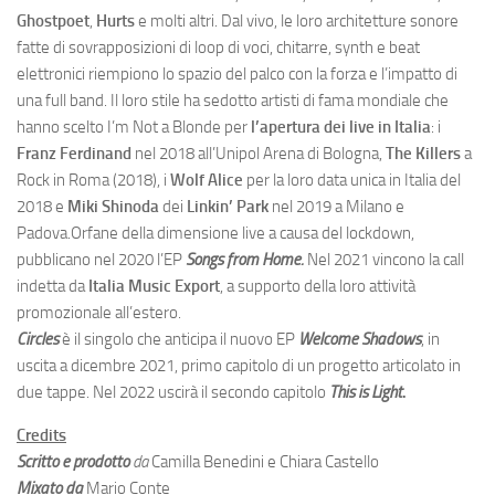
Ghostpoet
,
Hurts
e molti altri. Dal vivo, le loro architetture sonore
fatte di sovrapposizioni di loop di voci, chitarre, synth e beat
elettronici riempiono lo spazio del palco con la forza e l’impatto di
una full band. Il loro stile ha sedotto artisti di fama mondiale che
hanno scelto I’m Not a Blonde per
l’apertura dei live in Italia
: i
Franz Ferdinand
nel 2018 all’Unipol Arena di Bologna,
The Killers
a
Rock in Roma (2018), i
Wolf Alice
per la loro data unica in Italia del
2018 e
Miki Shinoda
dei
Linkin’ Park
nel 2019 a Milano e
Padova.Orfane della dimensione live a causa del lockdown,
pubblicano nel 2020 l’EP
Songs from Home.
Nel 2021 vincono la call
indetta da
Italia Music Export
, a supporto della loro attività
promozionale all’estero.
Circles
è il singolo che anticipa il nuovo EP
Welcome Shadows
, in
uscita a dicembre 2021, primo capitolo di un progetto articolato in
due tappe. Nel 2022 uscirà il secondo capitolo
This is Light
.
Credits
Scritto e prodotto
da
Camilla Benedini e Chiara Castello
Mixato da
Mario Conte