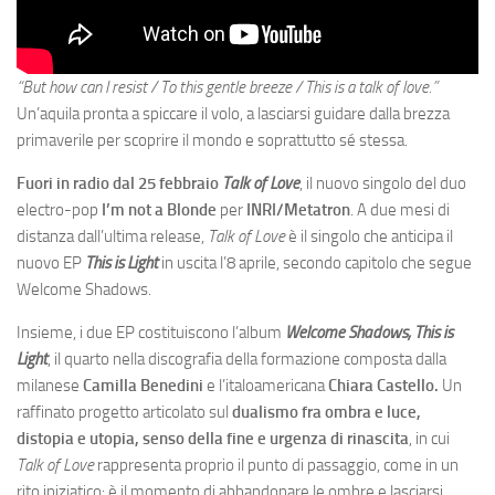
“But how can I resist / To this gentle breeze / This is a talk of love.”
Un’aquila pronta a spiccare il volo, a lasciarsi guidare dalla brezza
primaverile per scoprire il mondo e soprattutto sé stessa.
Fuori in radio dal 25 febbraio
Talk of Love
, il nuovo singolo del duo
electro-pop
I’m not a Blonde
per
INRI/Metatron
. A due mesi di
distanza dall’ultima release,
Talk of Love
è il singolo che anticipa il
nuovo EP
This is Light
in uscita l’8 aprile, secondo capitolo che segue
Welcome Shadows.
Insieme, i due EP costituiscono l’album
Welcome Shadows, This is
Light
, il quarto nella discografia della formazione composta dalla
milanese
Camilla Benedini
e l’italoamericana
Chiara Castello.
Un
raffinato progetto articolato sul
dualismo fra ombra e luce,
distopia e utopia, senso della fine e urgenza di rinascita
, in cui
Talk of Love
rappresenta proprio il punto di passaggio, come in un
rito iniziatico: è il momento di abbandonare le ombre e lasciarsi