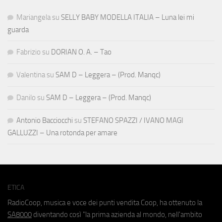
Mariangela
su
SELLY BABY MODELLA ITALIA – Luna lei mi
guarda
Fabrizio
su
DORIAN O. A. – Tao
Valentina
su
SAM D – Leggera – (Prod. Manqc)
Danilo
su
SAM D – Leggera – (Prod. Manqc)
Antonio Bacciocchi
su
STEFANO SPAZZI / IVANO MAGI
GALLUZZI – Una rotonda per amare
ETICA
RadioCoop, musica e voce dei punti vendita Coop, ha ottenuto la
SA8000
diventando così "la prima azienda al mondo, nell'ambito