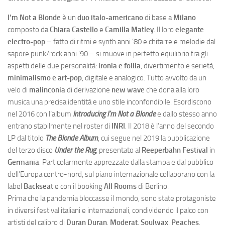
I’m Not a Blonde
è un
duo italo-americano
di base a
Milano
composto da
Chiara Castello
e
Camilla Matley
. Il loro
elegante
electro-pop
– fatto di ritmi e synth anni ’80 e chitarre e melodie dal
sapore punk/rock anni ’90 – si muove in perfetto equilibrio fra gli
aspetti delle due personalità:
ironia e follia
, divertimento e serietà,
minimalismo e art-pop
, digitale e analogico. Tutto avvolto da un
velo di
malinconia
di derivazione
new wave
che dona alla loro
musica una precisa identità e uno stile inconfondibile. Esordiscono
nel 2016 con l’album
Introducing I’m Not a Blonde
e dallo stesso anno
entrano stabilmente nel roster di
INRI
. Il 2018 è l’anno del secondo
LP dal titolo
The Blonde Album
, cui segue nel 2019 la pubblicazione
del terzo disco
Under the Rug
, presentato al
Reeperbahn Festival
in
Germania
. Particolarmente apprezzate dalla stampa e dal pubblico
dell’Europa centro-nord, sul piano internazionale collaborano con la
label
Backseat
e con il booking
All Rooms
di Berlino.
Prima che la pandemia bloccasse il mondo, sono state protagoniste
in diversi festival italiani e internazionali, condividendo il palco con
artisti del calibro di
Duran Duran
,
Moderat
,
Soulwax
,
Peaches
,