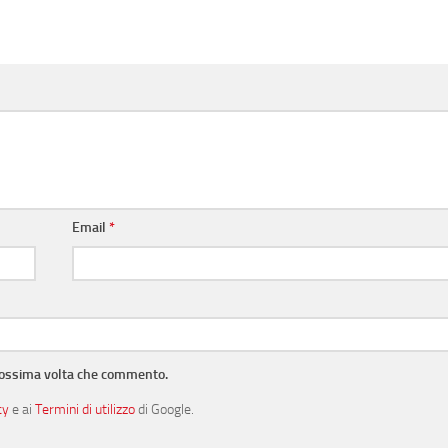
Email
*
prossima volta che commento.
cy
e ai
Termini di utilizzo
di Google.