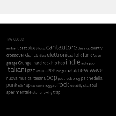
TAG CLOUD
cantautore
blues
beat
country
ambient
classica
bossa
elettronica
dance
folk
funk
crossover
fusion
disco
indie
hip hop
Grunge;
hard rock
garage
indie pop
italiani
new wave
jazz
metal;
laPOP
lounge
kimura
pop
psichedelia
nuova musica italiana
prog
post rock
rock
punk
rap
soul
reggae
ska
r&b
rockabilly
rap italiano
sperimentale
trap
stoner
swing