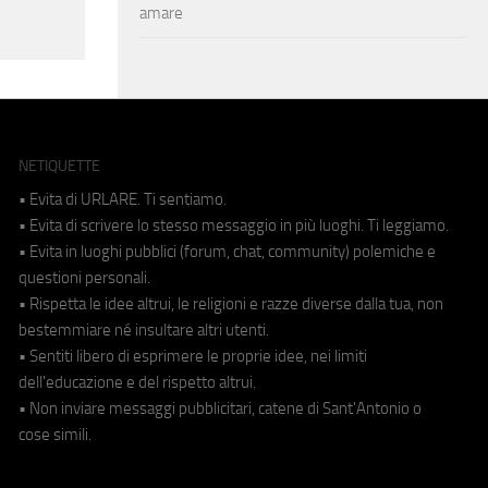
amare
NETIQUETTE
• Evita di URLARE. Ti sentiamo.
• Evita di scrivere lo stesso messaggio in più luoghi. Ti leggiamo.
• Evita in luoghi pubblici (forum, chat, community) polemiche e
questioni personali.
• Rispetta le idee altrui, le religioni e razze diverse dalla tua, non
bestemmiare né insultare altri utenti.
• Sentiti libero di esprimere le proprie idee, nei limiti
dell'educazione e del rispetto altrui.
• Non inviare messaggi pubblicitari, catene di Sant'Antonio o
cose simili.