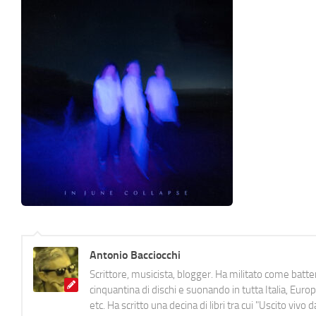
Antonio Bacciocchi
Scrittore, musicista, blogger. Ha militato come batter
cinquantina di dischi e suonando in tutta Italia, E
etc. Ha scritto una decina di libri tra cui "Uscito viv