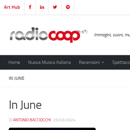
Art Hub
Salta al contenuto
Immagini, suoni, mus
Home
Nuova Musica Italiana
Recensioni
Spettacol
IN JUNE
In June
DI
ANTONIO BACCIOCCHI
·
25/03/2024