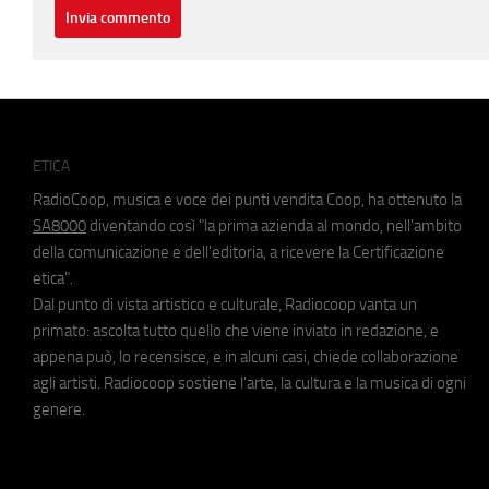
ETICA
RadioCoop, musica e voce dei punti vendita Coop, ha ottenuto la
SA8000
diventando così "la prima azienda al mondo, nell'ambito
della comunicazione e dell'editoria, a ricevere la Certificazione
etica".
Dal punto di vista artistico e culturale, Radiocoop vanta un
primato: ascolta tutto quello che viene inviato in redazione, e
appena può, lo recensisce, e in alcuni casi, chiede collaborazione
agli artisti. Radiocoop sostiene l'arte, la cultura e la musica di ogni
genere.