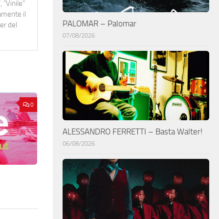
 "Vinile"
namente il
PALOMAR – Palomar
er del
07/08/2026
0
ALESSANDRO FERRETTI – Basta Walter!
06/08/2026