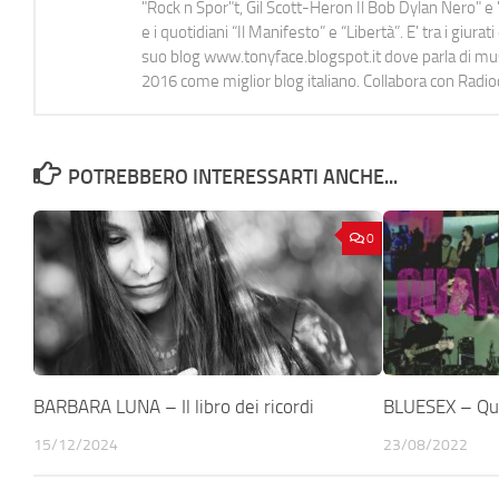
"Rock n Spor"t, Gil Scott-Heron Il Bob Dylan Nero" e "
e i quotidiani “Il Manifesto” e “Libertà”. E' tra i gi
suo blog www.tonyface.blogspot.it dove parla di music
2016 come miglior blog italiano. Collabora con Radi
POTREBBERO INTERESSARTI ANCHE...
0
BARBARA LUNA – Il libro dei ricordi
BLUESEX – Qua
15/12/2024
23/08/2022