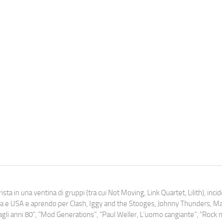
ista in una ventina di gruppi (tra cui Not Moving, Link Quartet, Lilith), inc
uropa e USA e aprendo per Clash, Iggy and the Stooges, Johnny Thunders, 
o dagli anni 80", "Mod Generations", "Paul Weller, L’uomo cangiante", "Rock n