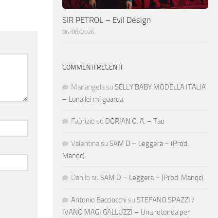
SIR PETROL – Evil Design
06/08/2026
COMMENTI RECENTI
Mariangela
su
SELLY BABY MODELLA ITALIA
– Luna lei mi guarda
Fabrizio
su
DORIAN O. A. – Tao
Valentina
su
SAM D – Leggera – (Prod.
Manqc)
Danilo
su
SAM D – Leggera – (Prod. Manqc)
Antonio Bacciocchi
su
STEFANO SPAZZI /
IVANO MAGI GALLUZZI – Una rotonda per