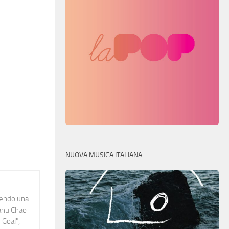
NUOVA MUSICA ITALIANA
idendo una
Manu Chao
 Goal",