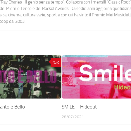
Ray Charles- Il genio senza tempo". Collabora con i mensili “Classic Rock”,
urati del Premio Tenco e del Rockol Awards. Da sedici anni aggiorna quotidia
a, cinema, culture varie, sport e con cui ha vinto il Premio Mei Musiclett
ocoop dal 2003.
0
nto è Bello
SMILE – Hideout
28/07/2021