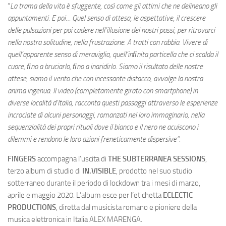
“
La trama della vita è sfuggente, così come gli attimi che ne delineano gli
appuntamenti. E poi… Quel senso di attesa, le aspettative, il crescere
delle pulsazioni per poi cadere nell’illusione dei nostri passi; per ritrovarci
nella nostra solitudine, nella frustrazione. A tratti con rabbia. Vivere di
quell’apparente senso di meraviglia, quell’inﬁnita particella che ci scalda il
cuore, ﬁno a bruciarlo, ﬁno a inaridirlo. Siamo il risultato delle nostre
attese, siamo il vento che con incessante distacco, avvolge la nostra
anima ingenua. Il video (completamente girato con smartphone) in
diverse località d’Italia, racconta questi passaggi attraverso le esperienze
incrociate di alcuni personaggi, romanzati nel loro immaginario, nella
sequenzialità dei propri rituali dove il bianco e il nero ne acuiscono i
dilemmi e rendono le loro azioni freneticamente dispersive”.
FINGERS
accompagna l’uscita di
THE SUBTERRANEA SESSIONS
,
terzo album di studio di
IN.VISIBLE
, prodotto nel suo studio
sotterraneo durante il periodo di lockdown tra i mesi di marzo,
aprile e maggio 2020. L’album esce per l’etichetta
ECLECTIC
PRODUCTIONS
, diretta dal musicista romano e pioniere della
musica elettronica in Italia ALEX MARENGA.