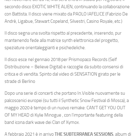
secondo disco EXOTIC WHITE ALIEN, continuando la collaborazione
con Battista. Il disco viene mixato da PAOLO IAFELICE (Fabrizio De
Andrè, Ligabue, Stewart Copeland, Silvestri, Casino Royale, etc.)
Il disco segna una svolta rispetto al precedente, inserendo, pur
mantenendo fede alla matrice synth elettronica del progetto,
speziature orientaleggianti e psichedeliche.
Il disco esce nel gennaio 2018 per Prismopaco Records (Self
Distribuzione – Believe Digital) e raccoglie da subito consensi di
critica e di vendita. Spinto dal video di SENSATION girato per le
strade di Berlino
Dopo una serie di concerti che portano In.Visible nuovamente su
palcoscenici europei (su tutti il Synthetic Snow Festival di Mosca), a
maggio 2020 è tempo di un nuovo remake: CAN’T GET YOU OUT
OF MY HEAD di Kylie Minogue , con l’importante featuring della
band icona dark wave dei Clan of Xymox.
A febbraio 2021 è in arrivo
THE SUBTERRANEA SESSIONS
, album di