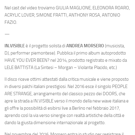
Nel cast del video troviamo GIULIA MAGLIONE, ELEONORA ROARO,
ACRYLIC LOVER, SIMONE FRATTI, ANTHONY ROSA, ANTONIO
FAZIO.
—
IN.VISIBLE
è il progetto solista di
ANDREA MORSERO
(musicista,
DJ, performer piemontese). Pubblica il primo album autoprodotto
HAVE YOU EVER BEEN? nel 2014, prodotto registrato e mixato da
LELE BATTISTA (La Sintesi – Morgan – Violante Placido, etc.)
Il disco riceve ottimi attestati dalla critica musicale e viene proposto
in diversi palchi italiani prestigiosi. Nel 2016 esce il singolo PEOPLE
ARE STRANGE, arrangiamento del classico pezzo dei DOORS, che
apre la strada a IN.VISIBLE verso il mondo della new wave italiana e
gli offre la possibilità di esibirsi live a Berlino nel febbraio 2017,
aprendo così la via verso sinergie con realtà artistiche della città e
dando la giusta dimensione internazionale al progetto.
Nel novembre del 2016, Morsero entra in studio per registrare il