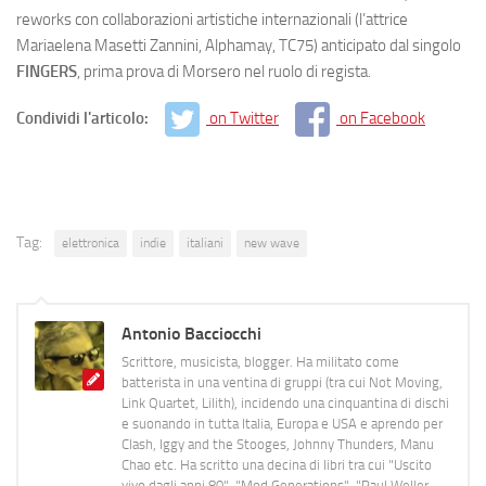
reworks con collaborazioni artistiche internazionali (l’attrice
Mariaelena Masetti Zannini, Alphamay, TC75) anticipato dal singolo
FINGERS
, prima prova di Morsero nel ruolo di regista.
Condividi l'articolo:
on Twitter
on Facebook
Tag:
elettronica
indie
italiani
new wave
Antonio Bacciocchi
Scrittore, musicista, blogger. Ha militato come
batterista in una ventina di gruppi (tra cui Not Moving,
Link Quartet, Lilith), incidendo una cinquantina di dischi
e suonando in tutta Italia, Europa e USA e aprendo per
Clash, Iggy and the Stooges, Johnny Thunders, Manu
Chao etc. Ha scritto una decina di libri tra cui "Uscito
vivo dagli anni 80", "Mod Generations", "Paul Weller,