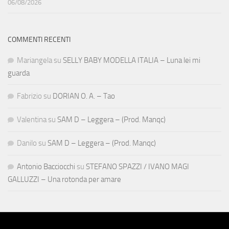
06/08/2026
COMMENTI RECENTI
Mariangela
su
SELLY BABY MODELLA ITALIA – Luna lei mi
guarda
Fabrizio
su
DORIAN O. A. – Tao
Valentina
su
SAM D – Leggera – (Prod. Manqc)
Danilo
su
SAM D – Leggera – (Prod. Manqc)
Antonio Bacciocchi
su
STEFANO SPAZZI / IVANO MAGI
GALLUZZI – Una rotonda per amare