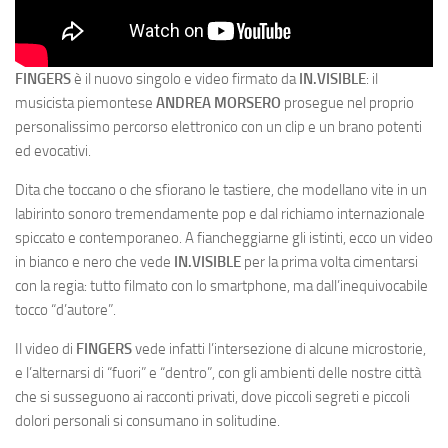
FINGERS
è il nuovo singolo e video firmato da
IN.VISIBLE
: il
musicista piemontese
ANDREA MORSERO
prosegue nel proprio
personalissimo percorso elettronico con un clip e un brano potenti
ed evocativi.
Dita che toccano o che sfiorano le tastiere, che modellano vite in un
labirinto sonoro tremendamente pop e dal richiamo internazionale
spiccato e contemporaneo. A fiancheggiarne gli istinti, ecco un video
in bianco e nero che vede
IN.VISIBLE
per la prima volta cimentarsi
con la regia: tutto filmato con lo smartphone, ma dall’inequivocabile
tocco “d’autore”.
Il video di
FINGERS
vede infatti l’intersezione di alcune microstorie,
e l’alternarsi di “fuori” e “dentro”, con gli ambienti delle nostre città
che si susseguono ai racconti privati, dove piccoli segreti e piccoli
dolori personali si consumano in solitudine.