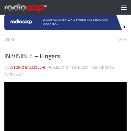
Salta al contenuto
VIDEO
0
IN.VISIBLE – Fingers
DI
ANTONIO BACCIOCCHI
· PUBBLICATO
16/01/2021
· AGGIORNATO
15/01/2021