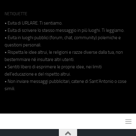
NETIQUETTE
• Evita di URLARE. Ti sentiamo.
• Evita di scrivere lo stesso messaggio in più luoghi. Ti leggiamo.
• Evita in luoghi pubblici (forum, chat, community) polemiche e
questioni personali.
• Rispetta le idee altrui, le religioni e razze diverse dalla tua, non
bestemmiare né insultare altri utenti.
• Sentiti libero di esprimere le proprie idee, nei limiti
dell'educazione e del rispetto altrui.
• Non inviare messaggi pubblicitari, catene di Sant'Antonio o cose
simili.