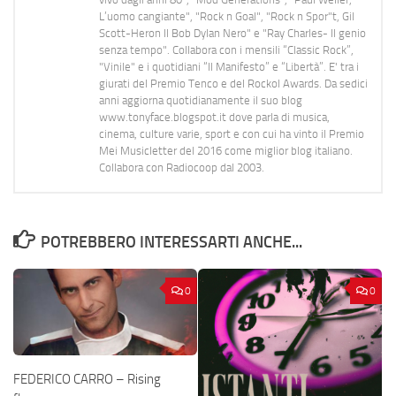
L’uomo cangiante", "Rock n Goal", "Rock n Spor"t, Gil
Scott-Heron Il Bob Dylan Nero" e "Ray Charles- Il genio
senza tempo". Collabora con i mensili “Classic Rock”,
"Vinile" e i quotidiani “Il Manifesto” e “Libertà”. E' tra i
giurati del Premio Tenco e del Rockol Awards. Da sedici
anni aggiorna quotidianamente il suo blog
www.tonyface.blogspot.it dove parla di musica,
cinema, culture varie, sport e con cui ha vinto il Premio
Mei Musicletter del 2016 come miglior blog italiano.
Collabora con Radiocoop dal 2003.
POTREBBERO INTERESSARTI ANCHE...
0
0
FEDERICO CARRO – Rising