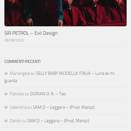
SIR PETROL – Evil Design
06/08/2026
COMMENTI RECENTI
Mariangela
su
SELLY BABY MODELLA ITALIA – Luna lei mi
guarda
Fabrizio
su
DORIAN O. A. – Tao
Valentina
su
SAM D – Leggera – (Prod. Manqc)
Danilo
su
SAM D – Leggera – (Prod. Manqc)