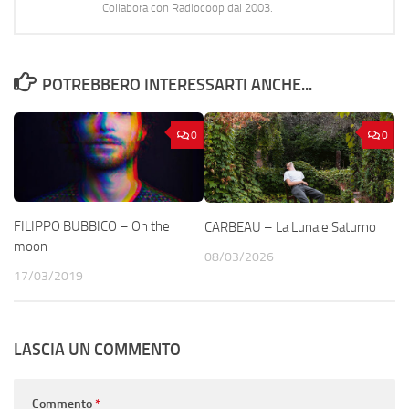
Collabora con Radiocoop dal 2003.
POTREBBERO INTERESSARTI ANCHE...
0
0
FILIPPO BUBBICO – On the
CARBEAU – La Luna e Saturno
moon
08/03/2026
17/03/2019
LASCIA UN COMMENTO
Commento
*