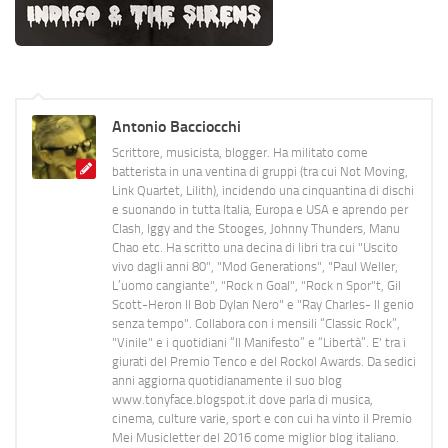
Antonio Bacciocchi
Scrittore, musicista, blogger. Ha militato come
batterista in una ventina di gruppi (tra cui Not Moving,
Link Quartet, Lilith), incidendo una cinquantina di dischi
e suonando in tutta Italia, Europa e USA e aprendo per
Clash, Iggy and the Stooges, Johnny Thunders, Manu
Chao etc. Ha scritto una decina di libri tra cui "Uscito
vivo dagli anni 80", "Mod Generations", "Paul Weller,
L’uomo cangiante", "Rock n Goal", "Rock n Spor"t, Gil
Scott-Heron Il Bob Dylan Nero" e "Ray Charles- Il genio
senza tempo". Collabora con i mensili “Classic Rock”,
"Vinile" e i quotidiani “Il Manifesto” e “Libertà”. E' tra i
giurati del Premio Tenco e del Rockol Awards. Da sedici
anni aggiorna quotidianamente il suo blog
www.tonyface.blogspot.it dove parla di musica,
cinema, culture varie, sport e con cui ha vinto il Premio
Mei Musicletter del 2016 come miglior blog italiano.