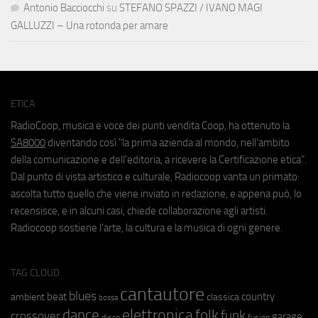
Antonio Bacciocchi
su
STEFANO SPAZZI / IVANO MAGI
GALLUZZI – Una rotonda per amare
ETICA
RadioCoop, musica e voce dei punti vendita Coop, ha ottenuto la
SA8000
diventando così "la prima azienda al mondo, nell'ambito
della comunicazione e dell'editoria, a ricevere la Certificazione etica".
Dal punto di vista artistico e culturale, Radiocoop vanta un primato:
ascolta tutto quello che viene inviato in redazione, e appena può, lo
recensisce, e in alcuni casi, chiede collaborazione agli artisti.
Radiocoop sostiene l'arte, la cultura e la musica di ogni genere.
TAG CLOUD
cantautore
blues
beat
country
ambient
classica
bossa
elettronica
dance
folk
funk
crossover
garage
fusion
disco