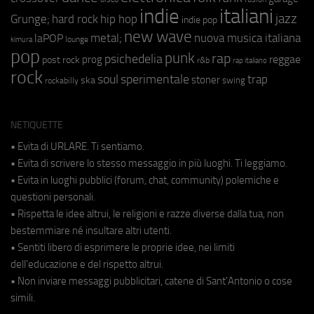
indie
italiani
jazz
hip hop
Grunge;
hard rock
indie pop
new wave
metal;
nuova musica italiana
laPOP
lounge
kimura
pop
punk
rap
psichedelia
reggae
prog
post rock
r&b
rap italiano
rock
soul
sperimentale
trap
stoner
ska
swing
rockabilly
NETIQUETTE
• Evita di URLARE. Ti sentiamo.
• Evita di scrivere lo stesso messaggio in più luoghi. Ti leggiamo.
• Evita in luoghi pubblici (forum, chat, community) polemiche e
questioni personali.
• Rispetta le idee altrui, le religioni e razze diverse dalla tua, non
bestemmiare né insultare altri utenti.
• Sentiti libero di esprimere le proprie idee, nei limiti
dell'educazione e del rispetto altrui.
• Non inviare messaggi pubblicitari, catene di Sant'Antonio o cose
simili.