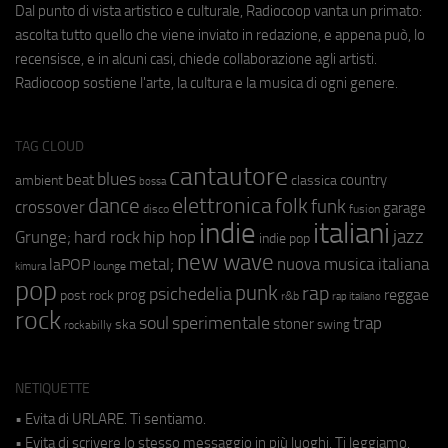
Dal punto di vista artistico e culturale, Radiocoop vanta un primato:
ascolta tutto quello che viene inviato in redazione, e appena può, lo
recensisce, e in alcuni casi, chiede collaborazione agli artisti.
Radiocoop sostiene l'arte, la cultura e la musica di ogni genere.
TAG CLOUD
cantautore
blues
beat
country
ambient
classica
bossa
elettronica
dance
folk
funk
crossover
garage
fusion
disco
indie
italiani
jazz
hip hop
Grunge;
hard rock
indie pop
new wave
metal;
nuova musica italiana
laPOP
lounge
kimura
pop
punk
rap
psichedelia
reggae
prog
post rock
r&b
rap italiano
rock
soul
sperimentale
trap
stoner
ska
swing
rockabilly
NETIQUETTE
• Evita di URLARE. Ti sentiamo.
• Evita di scrivere lo stesso messaggio in più luoghi. Ti leggiamo.