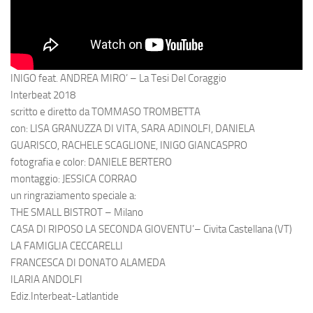
INIGO feat. ANDREA MIRO’ – La Tesi Del Coraggio
Interbeat 2018
scritto e diretto da TOMMASO TROMBETTA
con: LISA GRANUZZA DI VITA, SARA ADINOLFI, DANIELA
GUARISCO, RACHELE SCAGLIONE, INIGO GIANCASPRO
fotografia e color: DANIELE BERTERO
montaggio: JESSICA CORRAO
un ringraziamento speciale a:
THE SMALL BISTROT – Milano
CASA DI RIPOSO LA SECONDA GIOVENTU’– Civita Castellana (VT)
LA FAMIGLIA CECCARELLI
FRANCESCA DI DONATO ALAMEDA
ILARIA ANDOLFI
Ediz.Interbeat-Latlantide