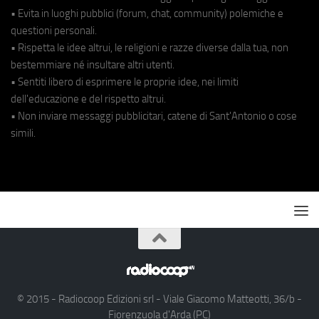
• Evita in luoghi pubblici (forum, chat, community) polemiche e
questioni personali.
• Rispetta le idee altrui, le religioni e razze diverse dalla tua, non
bestemmiare né insultare altri utenti.
• Sentiti libero di esprimere le proprie idee, nei limiti
dell'educazione e del rispetto altrui.
• Non inviare messaggi pubblicitari, catene di Sant'Antonio o cose
simili.
© 2015 - Radiocoop Edizioni srl - Viale Giacomo Matteotti, 36/b -
Fiorenzuola d'Arda (PC)