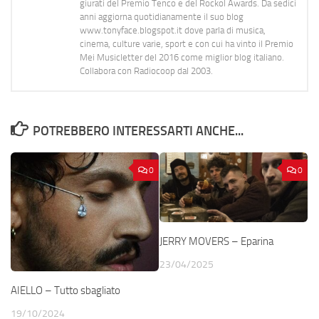
giurati del Premio Tenco e del Rockol Awards. Da sedici
anni aggiorna quotidianamente il suo blog
www.tonyface.blogspot.it dove parla di musica,
cinema, culture varie, sport e con cui ha vinto il Premio
Mei Musicletter del 2016 come miglior blog italiano.
Collabora con Radiocoop dal 2003.
POTREBBERO INTERESSARTI ANCHE...
0
0
JERRY MOVERS – Eparina
23/04/2025
AIELLO – Tutto sbagliato
19/10/2024