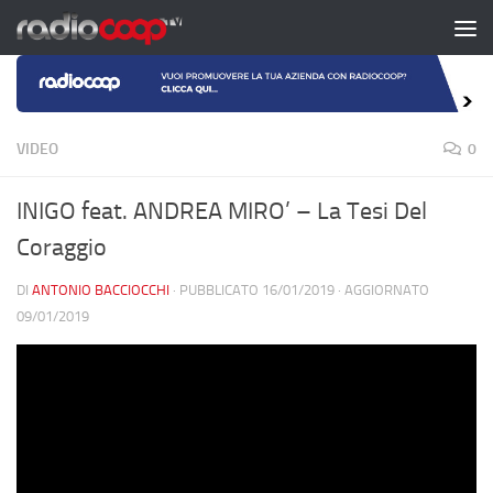
Salta al contenuto
VIDEO
0
INIGO feat. ANDREA MIRO’ – La Tesi Del
Coraggio
DI
ANTONIO BACCIOCCHI
· PUBBLICATO
16/01/2019
· AGGIORNATO
09/01/2019