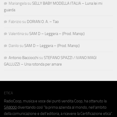
Mariangela
su
SELLY BABY MODELLA ITALIA – Luna lei mi
guarda
Fabrizio
su
DORIAN O. A. – Tao
Valentina
su
SAM D – Leggera – (Prod. Manqc)
Danilo
su
SAM D – Leggera – (Prod. Manqc)
Antonio Bacciocchi
su
STEFANO SPAZZI / IVANO MAGI
GALLUZZI – Una rotonda per amare
ETICA
RadioCoop, musica e voce dei punti vendita Coop, ha ottenuto la
SA8000
diventando così "la prima azienda al mondo, nell'ambito
della comunicazione e dell'editoria, a ricevere la Certificazione etica".