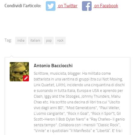
Condividi l'articolo:
on Twitter
on Facebook
Tag:
indie
italiani
pop
rock
Antonio Bacciocchi
Scrittore, musicista, blogger. Ha militato come
batterista in una ventina di gruppi (tra cui Not Moving,
Link Quartet, Lilith), incidendo una cinquantina di dischi
e suonando in tutta Italia, Europa e USA e aprendo per
Clash, Iggy and the Stooges, Johnny Thunders, Manu
Chao etc. Ha scritto una decina di libri tra cui "Uscito
vivo dagli anni 80", "Mod Generations", "Paul Weller,
L’uomo cangiante", "Rock n Goal", "Rock n Spor"t, Gil
Scott-Heron Il Bob Dylan Nero" e "Ray Charles- Il genio
senza tempo". Collabora con i mensili “Classic Rock”,
"Vinile" e i quotidiani “Il Manifesto” e “Libertà”. E' tra i