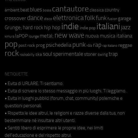
cantautore
blues
beat
country
ambient
classica
bossa
elettronica
dance
folk
funk
crossover
garage
fusion
disco
indie
italiani
jazz
hip hop
Grunge;
hard rock
indie pop
new wave
metal;
nuova musica italiana
laPOP
lounge
kimura
pop
punk
rap
psichedelia
reggae
prog
post rock
r&b
rap italiano
rock
soul
sperimentale
trap
stoner
ska
swing
rockabilly
NETIQUETTE
• Evita di URLARE. Ti sentiamo.
• Evita di scrivere lo stesso messaggio in più luoghi. Ti leggiamo.
• Evita in luoghi pubblici (forum, chat, community) polemiche e
questioni personali.
• Rispetta le idee altrui, le religioni e razze diverse dalla tua, non
bestemmiare né insultare altri utenti.
• Sentiti libero di esprimere le proprie idee, nei limiti
dell'educazione e del rispetto altrui.