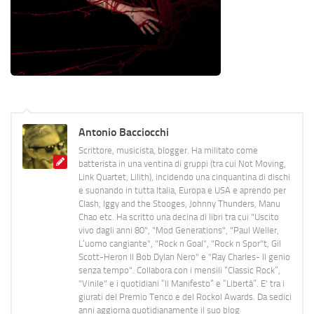
Antonio Bacciocchi
Scrittore, musicista, blogger. Ha militato come
batterista in una ventina di gruppi (tra cui Not Moving,
Link Quartet, Lilith), incidendo una cinquantina di dischi
e suonando in tutta Italia, Europa e USA e aprendo per
Clash, Iggy and the Stooges, Johnny Thunders, Manu
Chao etc. Ha scritto una decina di libri tra cui "Uscito
vivo dagli anni 80", "Mod Generations", "Paul Weller,
L’uomo cangiante", "Rock n Goal", "Rock n Spor"t, Gil
Scott-Heron Il Bob Dylan Nero" e "Ray Charles- Il genio
senza tempo". Collabora con i mensili “Classic Rock”,
"Vinile" e i quotidiani “Il Manifesto” e “Libertà”. E' tra i
giurati del Premio Tenco e del Rockol Awards. Da sedici
anni aggiorna quotidianamente il suo blog