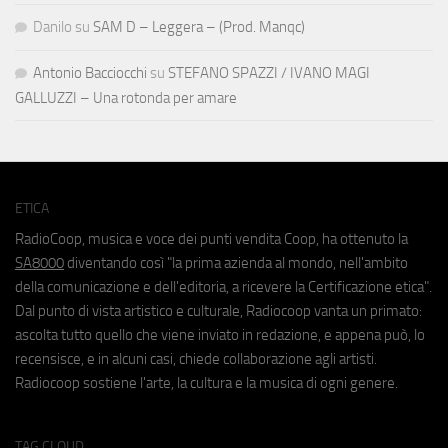
Danilo
su
SAM D – Leggera – (Prod. Manqc)
Antonio Bacciocchi
su
STEFANO SPAZZI / IVANO MAGI
GALLUZZI – Una rotonda per amare
ETICA
RadioCoop, musica e voce dei punti vendita Coop, ha ottenuto la
SA8000
diventando così "la prima azienda al mondo, nell'ambito
della comunicazione e dell'editoria, a ricevere la Certificazione etica".
Dal punto di vista artistico e culturale, Radiocoop vanta un primato:
ascolta tutto quello che viene inviato in redazione, e appena può, lo
recensisce, e in alcuni casi, chiede collaborazione agli artisti.
Radiocoop sostiene l'arte, la cultura e la musica di ogni genere.
TAG CLOUD