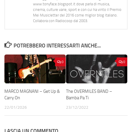
www.tonyface.blogspot.it dove parla di musica,
cinema, culture varie, sport e con cui ha vinto il Premio
Mei Musicletter del 2016 come miglior blog italiano.
Collabora con Radiocoop dal 2003.
POTREBBERO INTERESSARTI ANCHE...
0
0
MARCO MAGNANI – Get Up &
The OVERMILES BAND –
Carry On
Bamba Pa Ti
22/01/2026
23/12/2022
LASCIA UN COMMENTO