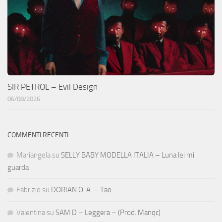
SIR PETROL – Evil Design
06/08/2026
COMMENTI RECENTI
Mariangela
su
SELLY BABY MODELLA ITALIA – Luna lei mi
guarda
Fabrizio
su
DORIAN O. A. – Tao
Valentina
su
SAM D – Leggera – (Prod. Manqc)