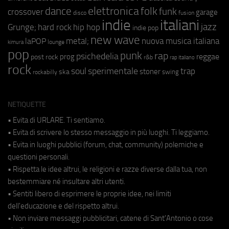
elettronica
dance
folk
funk
crossover
garage
fusion
disco
indie
italiani
jazz
hip hop
Grunge;
hard rock
indie pop
new wave
metal;
nuova musica italiana
laPOP
lounge
kimura
pop
punk
rap
psichedelia
reggae
prog
post rock
r&b
rap italiano
rock
soul
sperimentale
trap
stoner
ska
swing
rockabilly
NETIQUETTE
• Evita di URLARE. Ti sentiamo.
• Evita di scrivere lo stesso messaggio in più luoghi. Ti leggiamo.
• Evita in luoghi pubblici (forum, chat, community) polemiche e
questioni personali.
• Rispetta le idee altrui, le religioni e razze diverse dalla tua, non
bestemmiare né insultare altri utenti.
• Sentiti libero di esprimere le proprie idee, nei limiti
dell'educazione e del rispetto altrui.
• Non inviare messaggi pubblicitari, catene di Sant'Antonio o cose