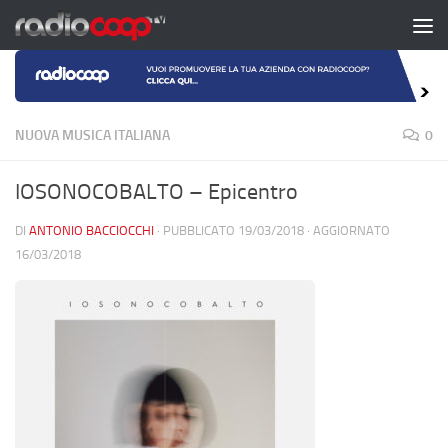
Salta al contenuto
NUOVA MUSICA ITALIANA
0
IOSONOCOBALTO – Epicentro
DI
ANTONIO BACCIOCCHI
· PUBBLICATO
19/03/2018
· AGGIORNATO
16/03/2018