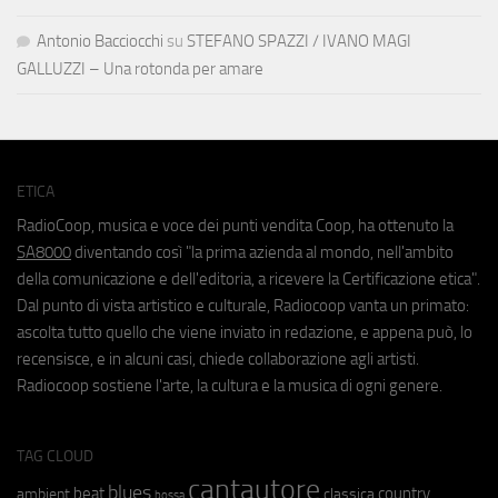
Antonio Bacciocchi
su
STEFANO SPAZZI / IVANO MAGI
GALLUZZI – Una rotonda per amare
ETICA
RadioCoop, musica e voce dei punti vendita Coop, ha ottenuto la
SA8000
diventando così "la prima azienda al mondo, nell'ambito
della comunicazione e dell'editoria, a ricevere la Certificazione etica".
Dal punto di vista artistico e culturale, Radiocoop vanta un primato:
ascolta tutto quello che viene inviato in redazione, e appena può, lo
recensisce, e in alcuni casi, chiede collaborazione agli artisti.
Radiocoop sostiene l'arte, la cultura e la musica di ogni genere.
TAG CLOUD
cantautore
blues
beat
country
ambient
classica
bossa