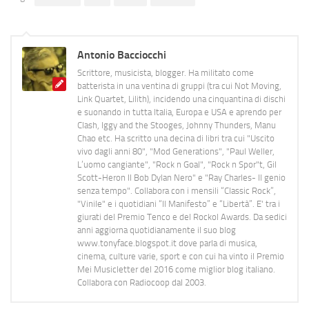
Antonio Bacciocchi
Scrittore, musicista, blogger. Ha militato come
batterista in una ventina di gruppi (tra cui Not Moving,
Link Quartet, Lilith), incidendo una cinquantina di dischi
e suonando in tutta Italia, Europa e USA e aprendo per
Clash, Iggy and the Stooges, Johnny Thunders, Manu
Chao etc. Ha scritto una decina di libri tra cui "Uscito
vivo dagli anni 80", "Mod Generations", "Paul Weller,
L’uomo cangiante", "Rock n Goal", "Rock n Spor"t, Gil
Scott-Heron Il Bob Dylan Nero" e "Ray Charles- Il genio
senza tempo". Collabora con i mensili “Classic Rock”,
"Vinile" e i quotidiani “Il Manifesto” e “Libertà”. E' tra i
giurati del Premio Tenco e del Rockol Awards. Da sedici
anni aggiorna quotidianamente il suo blog
www.tonyface.blogspot.it dove parla di musica,
cinema, culture varie, sport e con cui ha vinto il Premio
Mei Musicletter del 2016 come miglior blog italiano.
Collabora con Radiocoop dal 2003.