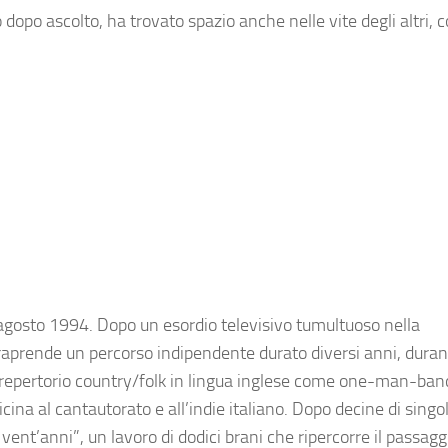
dopo ascolto, ha trovato spazio anche nelle vite degli altri,
5 agosto 1994. Dopo un esordio televisivo tumultuoso nella
traprende un percorso indipendente durato diversi anni, durant
un repertorio country/folk in lingua inglese come one-man-ban
cina al cantautorato e all’indie italiano. Dopo decine di singol
ent’anni”, un lavoro di dodici brani che ripercorre il passaggi