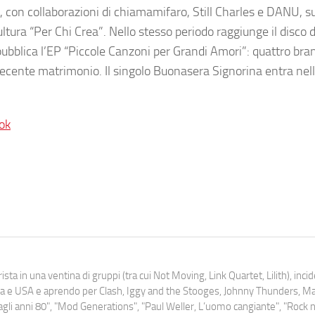
o, con collaborazioni di chiamamifaro, Still Charles e DANU, su
ultura “Per Chi Crea”. Nello stesso periodo raggiunge il disco
bblica l’EP “Piccole Canzoni per Grandi Amori”: quattro brani
 recente matrimonio. Il singolo Buonasera Signorina entra nel
ok
ista in una ventina di gruppi (tra cui Not Moving, Link Quartet, Lilith), inc
uropa e USA e aprendo per Clash, Iggy and the Stooges, Johnny Thunders, 
o dagli anni 80", "Mod Generations", "Paul Weller, L’uomo cangiante", "Rock n