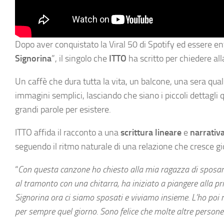
Dopo aver conquistato la Viral 50 di Spotify ed essere entr
Signorina
”, il singolo che
ITTO
ha scritto per chiedere all
Un caffè che dura tutta la vita, un balcone, una sera qu
immagini semplici, lasciando che siano i piccoli dettagl
grandi parole per esistere.
ITTO affida il racconto a una
scrittura
lineare
e
narrativ
seguendo il ritmo naturale di una relazione che cresce g
“
Con questa canzone ho chiesto alla mia ragazza di sposa
al tramonto con una chitarra, ha iniziato a piangere alla
Signorina ora ci siamo sposati e viviamo insieme. L’ho poi 
per sempre quel giorno. Sono felice che molte altre persone