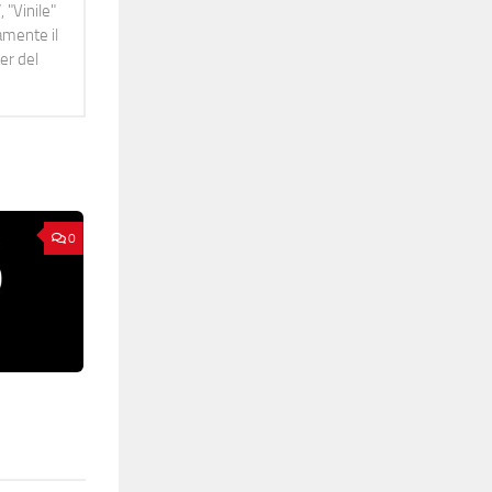
 "Vinile"
namente il
er del
0