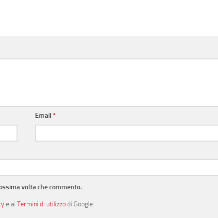
Email
*
prossima volta che commento.
cy
e ai
Termini di utilizzo
di Google.