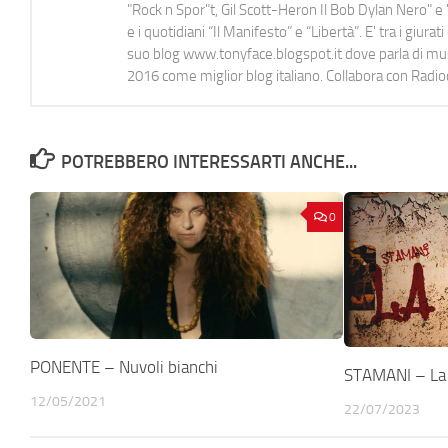
"Rock n Spor"t, Gil Scott-Heron Il Bob Dylan Nero" e "
e i quotidiani “Il Manifesto” e “Libertà”. E' tra i gi
suo blog www.tonyface.blogspot.it dove parla di music
2016 come miglior blog italiano. Collabora con Radi
POTREBBERO INTERESSARTI ANCHE...
0
PONENTE – Nuvoli bianchi
STAMANI – La 
12/05/2021
22/07/2023