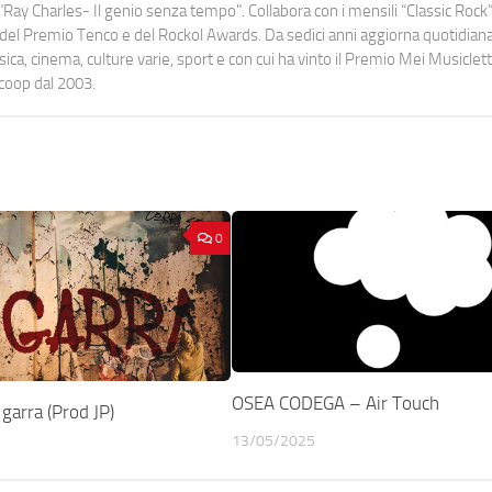
Ray Charles- Il genio senza tempo". Collabora con i mensili “Classic Rock”,
urati del Premio Tenco e del Rockol Awards. Da sedici anni aggiorna quotidia
a, cinema, culture varie, sport e con cui ha vinto il Premio Mei Musiclett
ocoop dal 2003.
0
OSEA CODEGA – Air Touch
garra (Prod JP)
13/05/2025