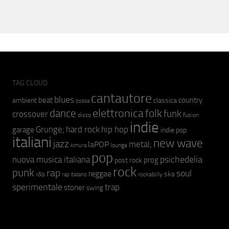
TAG CLOUD
cantautore
blues
beat
country
ambient
classica
bossa
elettronica
dance
folk
funk
crossover
fusion
disco
indie
hip hop
Grunge;
hard rock
garage
indie pop
italiani
new wave
jazz
metal;
laPOP
lounge
kimura
pop
psichedelia
nuova musica italiana
prog
post rock
rock
punk
rap
soul
reggae
ska
r&b
rockabilly
rap italiano
sperimentale
trap
stoner
swing