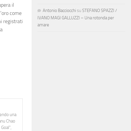
pera il
Antonio Bacciocchi
su
STEFANO SPAZZI /
 d’oro come
IVANO MAGI GALLUZZI – Una rotonda per
 registrati
amare
la
idendo una
Manu Chao
 Goal",