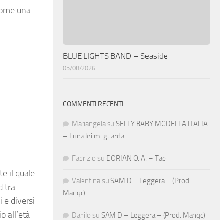
 come una
BLUE LIGHTS BAND – Seaside
05/08/2026
COMMENTI RECENTI
Mariangela
su
SELLY BABY MODELLA ITALIA
– Luna lei mi guarda
Fabrizio
su
DORIAN O. A. – Tao
e il quale
Valentina
su
SAM D – Leggera – (Prod.
d tra
Manqc)
i e diversi
o all’età
Danilo
su
SAM D – Leggera – (Prod. Manqc)