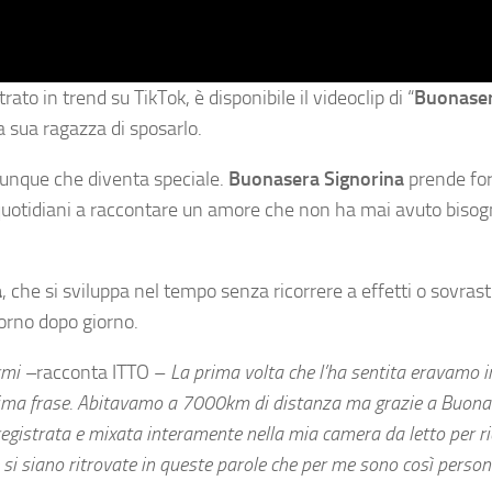
ato in trend su TikTok, è disponibile il videoclip di “
Buonase
a sua ragazza di sposarlo.
alunque che diventa speciale.
Buonasera Signorina
prende fo
i quotidiani a raccontare un amore che non ha mai avuto bisog
a
, che si sviluppa nel tempo senza ricorrere a effetti o sovrast
iorno dopo giorno.
rmi –
racconta ITTO –
La prima volta che l’ha sentita eravamo i
 prima frase. Abitavamo a 7000km di distanza ma grazie a Buon
registrata e mixata interamente nella mia camera da letto per r
 si siano ritrovate in queste parole che per me sono così
person