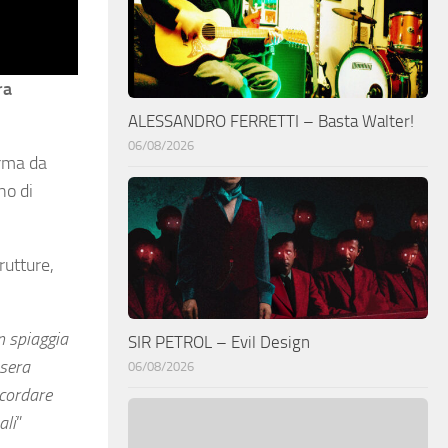
ra
ALESSANDRO FERRETTI – Basta Walter!
06/08/2026
rma da
no di
rutture,
n spiaggia
SIR PETROL – Evil Design
asera
06/08/2026
icordare
ali
”