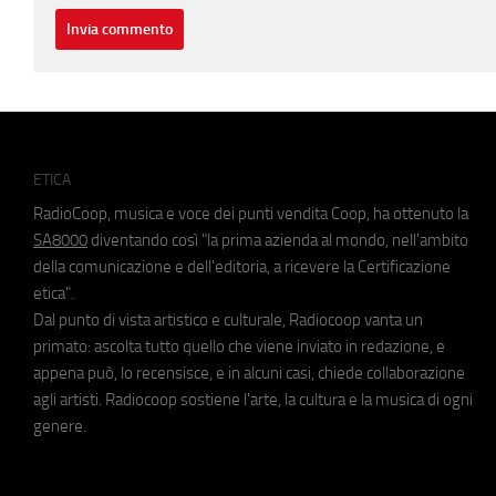
ETICA
RadioCoop, musica e voce dei punti vendita Coop, ha ottenuto la
SA8000
diventando così "la prima azienda al mondo, nell'ambito
della comunicazione e dell'editoria, a ricevere la Certificazione
etica".
Dal punto di vista artistico e culturale, Radiocoop vanta un
primato: ascolta tutto quello che viene inviato in redazione, e
appena può, lo recensisce, e in alcuni casi, chiede collaborazione
agli artisti. Radiocoop sostiene l'arte, la cultura e la musica di ogni
genere.