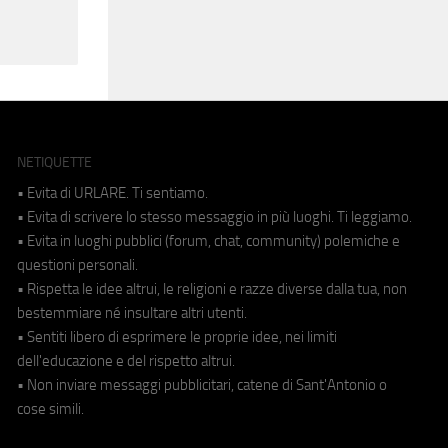
NETIQUETTE
• Evita di URLARE. Ti sentiamo.
• Evita di scrivere lo stesso messaggio in più luoghi. Ti leggiamo.
• Evita in luoghi pubblici (forum, chat, community) polemiche e
questioni personali.
• Rispetta le idee altrui, le religioni e razze diverse dalla tua, non
bestemmiare né insultare altri utenti.
• Sentiti libero di esprimere le proprie idee, nei limiti
dell'educazione e del rispetto altrui.
• Non inviare messaggi pubblicitari, catene di Sant'Antonio o
cose simili.