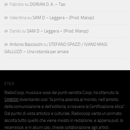
Fabrizio
su
DORIAN O. A. – Tao
Valentina
su
SAM D – Leggera – (Prod. Manqc)
Danilo
su
SAM D – Leggera – (Prod. Manqc)
Antonio Bacciocchi
su
STEFANO SPAZZI / IVANO MAGI
GALLUZZI – Una rotonda per amare
ETICA
RadioCoop, musica e voce dei punti vendita Coop, ha ottenuto la
SA8000
diventando così "la prima azienda al mondo, nell'ambito
della comunicazione e dell'editoria, a ricevere la Certificazione etica".
Dal punto di vista artistico e culturale, Radiocoop vanta un primato:
ascolta tutto quello che viene inviato in redazione, e appena può, lo
recensisce, e in alcuni casi, chiede collaborazione agli artisti.