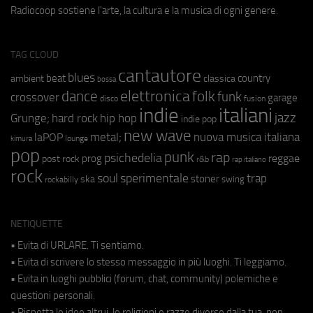
Radiocoop sostiene l'arte, la cultura e la musica di ogni genere.
TAG CLOUD
cantautore
blues
beat
country
ambient
classica
bossa
elettronica
dance
folk
funk
crossover
garage
fusion
disco
indie
italiani
jazz
hip hop
Grunge;
hard rock
indie pop
new wave
metal;
nuova musica italiana
laPOP
lounge
kimura
pop
punk
rap
psichedelia
reggae
prog
post rock
r&b
rap italiano
rock
soul
sperimentale
trap
stoner
ska
swing
rockabilly
NETIQUETTE
• Evita di URLARE. Ti sentiamo.
• Evita di scrivere lo stesso messaggio in più luoghi. Ti leggiamo.
• Evita in luoghi pubblici (forum, chat, community) polemiche e
questioni personali.
• Rispetta le idee altrui, le religioni e razze diverse dalla tua, non