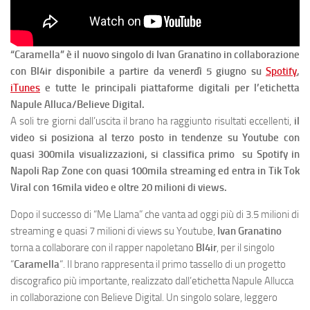
“Caramella” è il nuovo singolo di Ivan Granatino in collaborazione
con Bl4ir disponibile a partire da venerdì 5 giugno su
Spotify
,
iTunes
e tutte le principali piattaforme digitali per l’etichetta
Napule Alluca/Believe Digital.
A soli tre giorni dall’uscita il brano ha raggiunto risultati eccellenti,
il
video si posiziona al terzo posto in tendenze su Youtube con
quasi 300mila visualizzazioni, si classifica primo su Spotify in
Napoli Rap Zone con quasi 100mila streaming ed entra in Tik Tok
Viral con 16mila video e oltre 20 milioni di views.
Dopo il successo di “Me Llama” che vanta ad oggi più di 3.5 milioni di
streaming e quasi 7 milioni di views su Youtube,
Ivan
Granatino
torna a collaborare con il rapper napoletano
Bl4ir
, per il singolo
“
Caramella
“. Il brano rappresenta il primo tassello di un progetto
discografico più importante, realizzato dall’etichetta Napule Allucca
in collaborazione con Believe Digital. Un singolo solare, leggero