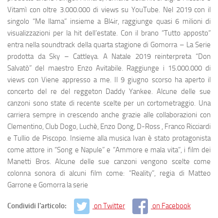
Vitamì con oltre 3.000.000 di views su YouTube. Nel 2019 con il
singolo “Me llama” insieme a Bl4ir, raggiunge quasi 6 milioni di
visualizzazioni per la hit dell’estate. Con il brano “Tutto apposto”
entra nella soundtrack della quarta stagione di Gomorra – La Serie
prodotta da Sky – Cattleya. A Natale 2019 reinterpreta “Don
Salvatò” del maestro Enzo Avitabile. Raggiunge i 15.000.000 di
views con Viene appresso a me. Il 9 giugno scorso ha aperto il
concerto del re del reggeton Daddy Yankee. Alcune delle sue
canzoni sono state di recente scelte per un cortometraggio. Una
carriera sempre in crescendo anche grazie alle collaborazioni con
Clementino, Club Dogo, Luchè, Enzo Dong, D-Ross , Franco Ricciardi
e Tullio de Piscopo. Insieme alla musica Ivan è stato protagonista
come attore in “Song e Napule” e “Ammore e mala vita”, i film dei
Manetti Bros. Alcune delle sue canzoni vengono scelte come
colonna sonora di alcuni film come: “Reality”, regia di Matteo
Garrone e Gomorra la serie
Condividi l'articolo:
on Twitter
on Facebook