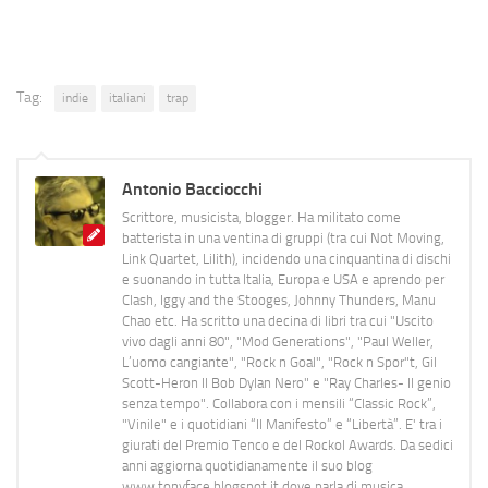
Tag:
indie
italiani
trap
Antonio Bacciocchi
Scrittore, musicista, blogger. Ha militato come
batterista in una ventina di gruppi (tra cui Not Moving,
Link Quartet, Lilith), incidendo una cinquantina di dischi
e suonando in tutta Italia, Europa e USA e aprendo per
Clash, Iggy and the Stooges, Johnny Thunders, Manu
Chao etc. Ha scritto una decina di libri tra cui "Uscito
vivo dagli anni 80", "Mod Generations", "Paul Weller,
L’uomo cangiante", "Rock n Goal", "Rock n Spor"t, Gil
Scott-Heron Il Bob Dylan Nero" e "Ray Charles- Il genio
senza tempo". Collabora con i mensili “Classic Rock”,
"Vinile" e i quotidiani “Il Manifesto” e “Libertà”. E' tra i
giurati del Premio Tenco e del Rockol Awards. Da sedici
anni aggiorna quotidianamente il suo blog
www.tonyface.blogspot.it dove parla di musica,