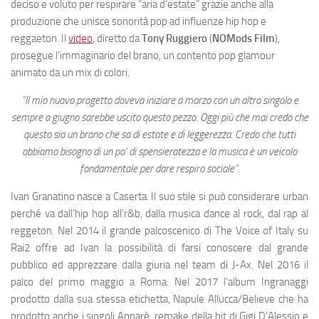
deciso e voluto per respirare “aria d’estate” grazie anche alla
produzione che unisce sonorità pop ad influenze hip hop e
reggaeton. Il
video
, diretto da
Tony Ruggiero
(
NOMods Film
),
prosegue l’immaginario del brano, un contento pop glamour
animato da un mix di colori.
“Il mio nuovo progetto doveva iniziare a marzo con un altro singolo e
sempre a giugno sarebbe uscito questo pezzo. Oggi più che mai credo che
questo sia un brano che sa di estate e di leggerezza. Credo che tutti
abbiamo bisogno di un po’ di spensieratezza e la musica è un veicolo
fondamentale per dare respiro sociale”.
Ivan Granatino nasce a Caserta. Il suo stile si può considerare urban
perché va dall’hip hop all’r&b, dalla musica dance al rock, dal rap al
reggeton. Nel 2014 il grande palcoscenico di The Voice of Italy su
Rai2 offre ad Ivan la possibilità di farsi conoscere dal grande
pubblico ed apprezzare dalla giuria nel team di J-Ax. Nel 2016 il
palco del primo maggio a Roma. Nel 2017 l’album Ingranaggi
prodotto dalla sua stessa etichetta, Napule Allucca/Believe che ha
prodotto anche i singoli Annarè, remake della hit di Gigi D’Alessio e