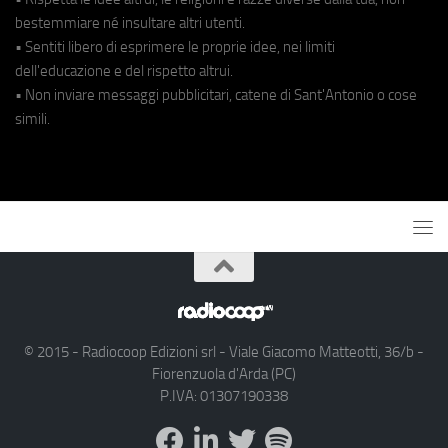
bestemmiare né insultare altri utenti.
• Sentiti libero di esprimere le proprie idee, nei limiti
dell'educazione e del rispetto altrui.
• Non inviare messaggi pubblicitari, catene di Sant'Antonio o cose
simili.
© 2015 - Radiocoop Edizioni srl - Viale Giacomo Matteotti, 36/b -
Fiorenzuola d'Arda (PC)
P.IVA: 01307190338