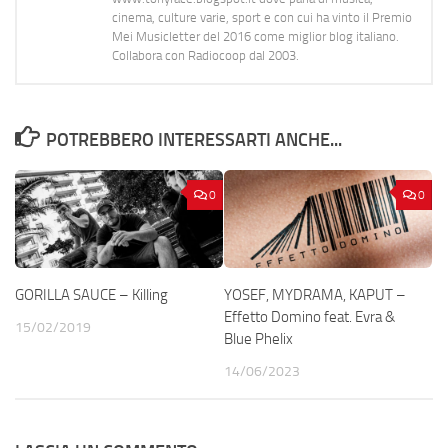
cinema, culture varie, sport e con cui ha vinto il Premio
Mei Musicletter del 2016 come miglior blog italiano.
Collabora con Radiocoop dal 2003.
POTREBBERO INTERESSARTI ANCHE...
0
0
GORILLA SAUCE – Killing
YOSEF, MYDRAMA, KAPUT –
Effetto Domino feat. Evra &
15/02/2019
Blue Phelix
14/06/2023