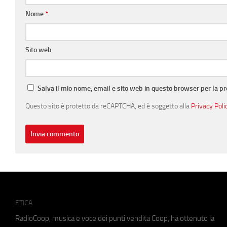
Nome
*
Sito web
Salva il mio nome, email e sito web in questo browser per la 
Questo sito è protetto da reCAPTCHA, ed è soggetto alla
Privacy Poli
ETICA
RadioCoop, musica e voce dei punti vendita Coop, ha ottenuto la