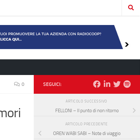
0
SEGUICI:
ARTICOLO SUCCESSIVO
mori
FELLONI – Il punto di non ritorno
ARTICOLO PRECEDENTE
OREN WABI SABI – Note di viaggio