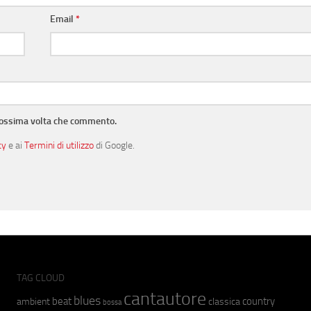
Email
*
prossima volta che commento.
cy
e ai
Termini di utilizzo
di Google.
TAG CLOUD
cantautore
blues
beat
country
ambient
classica
bossa