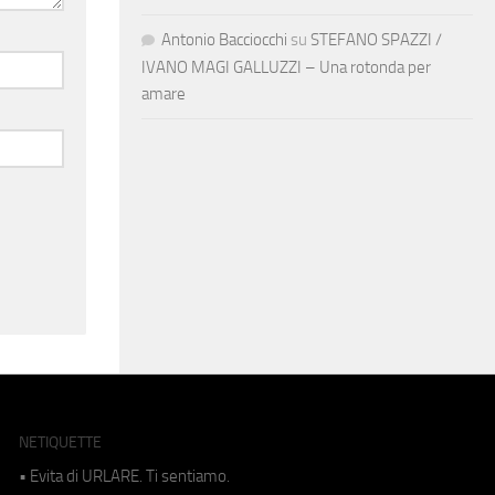
Antonio Bacciocchi
su
STEFANO SPAZZI /
IVANO MAGI GALLUZZI – Una rotonda per
amare
NETIQUETTE
• Evita di URLARE. Ti sentiamo.