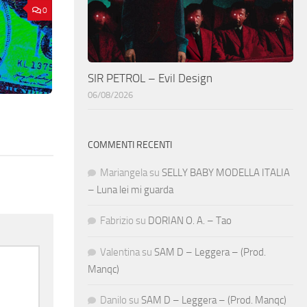
0
SIR PETROL – Evil Design
06/08/2026
COMMENTI RECENTI
Mariangela
su
SELLY BABY MODELLA ITALIA
– Luna lei mi guarda
Fabrizio
su
DORIAN O. A. – Tao
Valentina
su
SAM D – Leggera – (Prod.
Manqc)
Danilo
su
SAM D – Leggera – (Prod. Manqc)