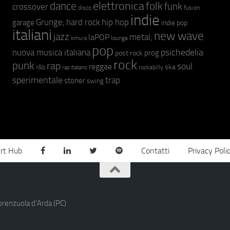
elettronica
dance
folk
funk
crossover
fusion
disco
indie
hip hop
Grunge;
hard rock
garage
indie pop
italiani
new wave
jazz
metal;
laPOP
lounge
kimura
pop
psichedelia
nuova musica italiana
prog
post rock
rock
punk
rap
soul
reggae
ska
r&b
rockabilly
rap italiano
sperimentale
trap
stoner
swing
rt Hub
Contatti
Privacy Poli
orenzuola d'Arda (PC)