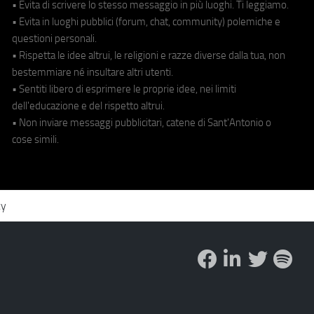
• Evita di scrivere lo stesso messaggio in più luoghi. Ti leggiamo.
• Evita in luoghi pubblici (forum, chat, community) polemiche e
questioni personali.
• Rispetta le idee altrui, le religioni e razze diverse dalla tua, non
bestemmiare né insultare altri utenti.
• Sentiti libero di esprimere le proprie idee, nei limiti
dell'educazione e del rispetto altrui.
• Non inviare messaggi pubblicitari, catene di Sant'Antonio o
cose simili.
cy