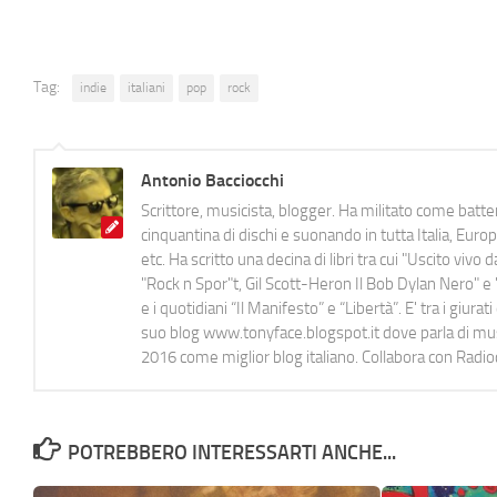
Tag:
indie
italiani
pop
rock
Antonio Bacciocchi
Scrittore, musicista, blogger. Ha militato come batter
cinquantina di dischi e suonando in tutta Italia, E
etc. Ha scritto una decina di libri tra cui "Uscito viv
"Rock n Spor"t, Gil Scott-Heron Il Bob Dylan Nero" e "
e i quotidiani “Il Manifesto” e “Libertà”. E' tra i gi
suo blog www.tonyface.blogspot.it dove parla di music
2016 come miglior blog italiano. Collabora con Radi
POTREBBERO INTERESSARTI ANCHE...