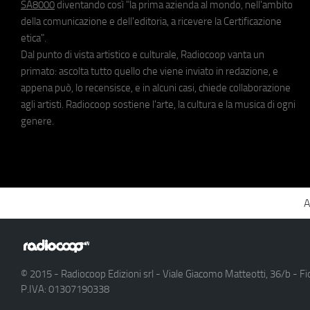
SA8000
diventando così "la prima azienda al mondo, nell'ambito
della comunicazione e dell'editoria, a ricevere la Certificazione
etica".
Dal punto di vista artistico e culturale, Radiocoop vanta un
primato: ascolta tutto quello che viene inviato in redazione, e
appena può, lo recensisce, e in alcuni casi, chiede collaborazione
agli artisti. Radiocoop sostiene l'arte, la cultura e la musica di ogni
genere.
A
© 2015 - Radiocoop Edizioni srl - Viale Giacomo Matteotti, 36/b - Fi
P.IVA: 01307190338