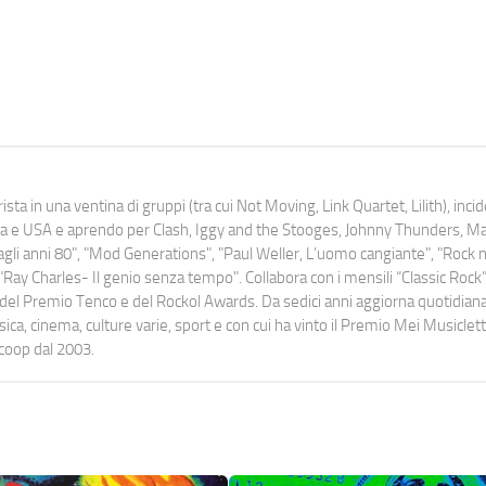
ista in una ventina di gruppi (tra cui Not Moving, Link Quartet, Lilith), inc
uropa e USA e aprendo per Clash, Iggy and the Stooges, Johnny Thunders, 
o dagli anni 80", "Mod Generations", "Paul Weller, L’uomo cangiante", "Rock n
Ray Charles- Il genio senza tempo". Collabora con i mensili “Classic Rock”,
urati del Premio Tenco e del Rockol Awards. Da sedici anni aggiorna quotidia
a, cinema, culture varie, sport e con cui ha vinto il Premio Mei Musiclett
ocoop dal 2003.