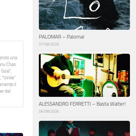
PALOMAR – Palomar
07/08/2026
idendo una
Manu Chao
 Goal",
 "Vinile"
namente il
er del
ALESSANDRO FERRETTI – Basta Walter!
06/08/2026